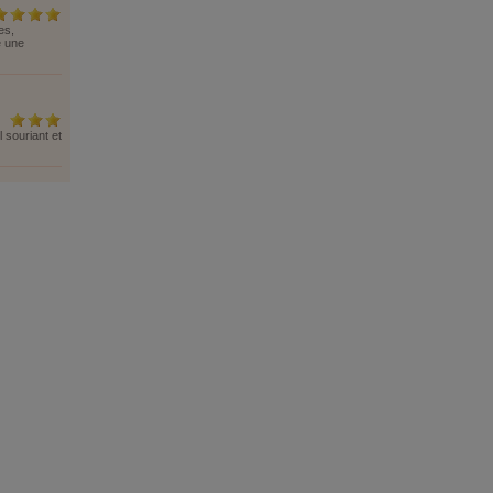
es,
e une
 souriant et