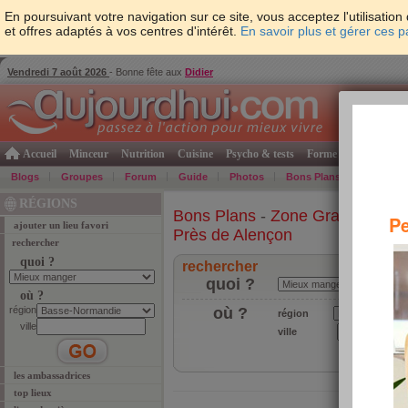
En poursuivant votre navigation sur ce site, vous acceptez l'utilisati
et offres adaptés à vos centres d'intérêt.
En savoir plus et gérer ces 
Vendredi 7 août 2026
- Bonne fête aux
Didier
Accueil
Minceur
Nutrition
Cuisine
Psycho & tests
Forme & santé
Gro
Blogs
Groupes
Forum
Guide
Photos
Bons Plans
Témoign
RÉGIONS
Bons Plans
-
Zone Grand-Ouest
Pe
ajouter un lieu favori
Près de Alençon
rechercher
quoi ?
rechercher
quoi ?
où ?
région
où ?
région
ville
ville
les ambassadrices
top lieux