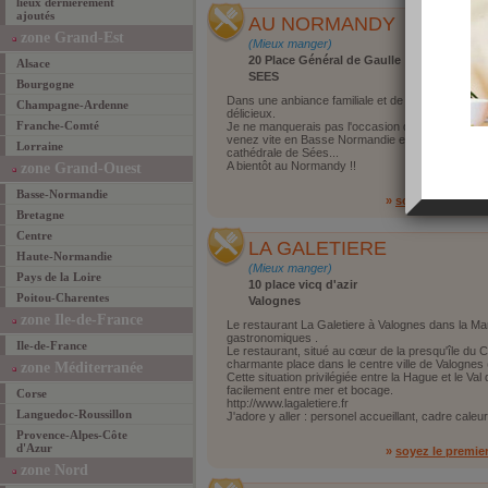
lieux dernièrement
ajoutés
AU NORMANDY
zone Grand-Est
(Mieux manger)
20 Place Général de Gaulle
Alsace
SEES
Bourgogne
Dans une anbiance familiale et de détente, plusi
Champagne-Ardenne
délicieux.
Franche-Comté
Je ne manquerais pas l'occasion d'aller déjeuner
venez vite en Basse Normandie et ne manquez pa
Lorraine
cathédrale de Sées...
A bientôt au Normandy !!
zone Grand-Ouest
Basse-Normandie
»
soyez le premie
Bretagne
Centre
LA GALETIERE
Haute-Normandie
(Mieux manger)
Pays de la Loire
10 place vicq d'azir
Poitou-Charentes
Valognes
zone Ile-de-France
Le restaurant La Galetiere à Valognes dans la M
gastronomiques .
Ile-de-France
Le restaurant, situé au cœur de la presqu'île du C
charmante place dans le centre ville de Valognes
zone Méditerranée
Cette situation privilégiée entre la Hague et le V
facilement entre mer et bocage.
Corse
http://www.lagaletiere.fr
Languedoc-Roussillon
J'adore y aller : personel accueillant, cadre caleu
Provence-Alpes-Côte
d'Azur
»
soyez le premie
zone Nord