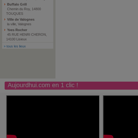
Buffalo Grill
Chemin du Roy, 14800
TOUQUES
Ville de Valognes
la ville, Valognes
Yves Rocher
45 RUE HENRI CHERON,
14100 Lisieux
»
tous les lieux
Aujourdhui.com en 1 clic !