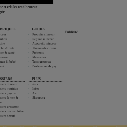
ime et cela les rend heureux
rir
BRIQUES
GUIDES
Publicité
ceur
Produits minceur
rition
Régime minceur
sine
Appareils minceur
cho & tests
Thèmes de cuisine
me & santé
Prénoms
ssesse
Maternités
man & bébé
Tests grossesse
uté
Professionnels psy
SSIERS
PLUS
siers minceur
Jeux
siers nutrition
Infos
siers psycho
Astro
siers forme &
Shopping
té
siers grossesse
siers maman bébé
siers beauté