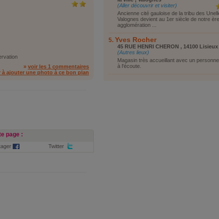
(Aller découvrir et visiter)
Ancienne cité gauloise de la tribu des Unell
Valognes devient au 1er siècle de notre èr
agglomération ...
Yves Rocher
45 RUE HENRI CHERON , 14100 Lisieux
(Autres lieux)
ervation
Magasin très accueillant avec un personnel
à l'écoute.
»
voir les 1 commentaires
r à ajouter une photo à ce bon plan
e page :
tager
Twitter