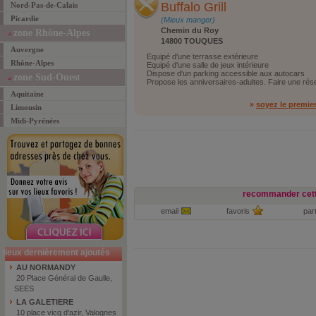
Buffalo Grill
Nord-Pas-de-Calais
Picardie
(Mieux manger)
Chemin du Roy
zone Rhône-Alpes
14800 TOUQUES
Auvergne
Equipé d'une terrasse extérieure
Rhône-Alpes
Equipé d'une salle de jeux intérieure
Dispose d'un parking accessible aux autocars
zone Sud-Ouest
Propose les anniversaires-adultes. Faire une rés
Aquitaine
»
soyez le premie
Limousin
Midi-Pyrénées
recommander cett
email
favoris
par
lieux dernièrement ajoutés
AU NORMANDY
20 Place Général de Gaulle,
SEES
LA GALETIERE
10 place vicq d'azir, Valognes