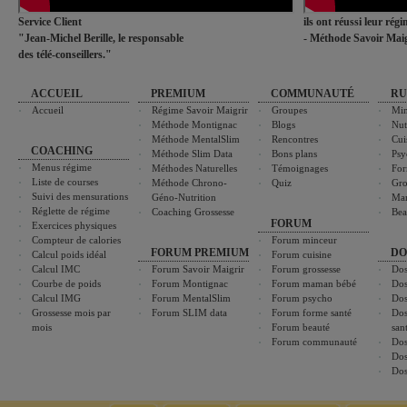
Service Client
ils ont réussi leur rég
"Jean-Michel Berille, le responsable
- Méthode Savoir Maig
des télé-conseillers."
ACCUEIL
PREMIUM
COMMUNAUTÉ
RU
Accueil
Régime Savoir Maigrir
Groupes
Min
Méthode Montignac
Blogs
Nut
Méthode MentalSlim
Rencontres
Cui
COACHING
Méthode Slim Data
Bons plans
Psy
Menus régime
Méthodes Naturelles
Témoignages
For
Liste de courses
Méthode Chrono-
Quiz
Gro
Suivi des mensurations
Géno-Nutrition
Ma
Réglette de régime
Coaching Grossesse
Bea
FORUM
Exercices physiques
Compteur de calories
Forum minceur
FORUM PREMIUM
DO
Calcul poids idéal
Forum cuisine
Calcul IMC
Forum Savoir Maigrir
Forum grossesse
Dos
Courbe de poids
Forum Montignac
Forum maman bébé
Dos
Calcul IMG
Forum MentalSlim
Forum psycho
Dos
Grossesse mois par
Forum SLIM data
Forum forme santé
Dos
mois
Forum beauté
san
Forum communauté
Dos
Dos
Dos