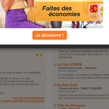
Vous reposer
Vous promener
Visiter le coin
Faire du shopping
Autre
eurs menus à prix résonable mais
 un midi au Normandy.
s ce restaurant face à la
Je découvre !
top lieux
AU NORMANDY
»
voir commentaires
20 Place Général de Gaulle , SEES
r à ajouter une photo à ce bon plan
(Mieux manger)
Dans une anbiance familiale et de détente, 
menus à prix résonable mais délicieux. Je
manquerais ...
LA GALETIERE
10 place vicq d'azir , Valognes
(Mieux manger)
anche vous propose ses spécialités
Le restaurant La Galetiere à Valognes dan
vous propose ses spécialités gastronomique
otentin, se trouve sur une
 (à 20 minutes de Cherbourg).
al de Saire vous permet de rayonner
Buffalo Grill
Chemin du Roy , 14800 TOUQUES
(Mieux manger)
reux.
Equipé d'une terrasse extérieure Equipé d'
»
voir les 1 commentaires
jeux intérieure Dispose d'un parking accessi
r à ajouter une photo à ce bon plan
Ville de Valognes
la ville , Valognes