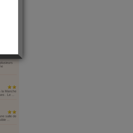
plusieurs
 ne
s la Manche
s . Le ...
une salle de
ble ...