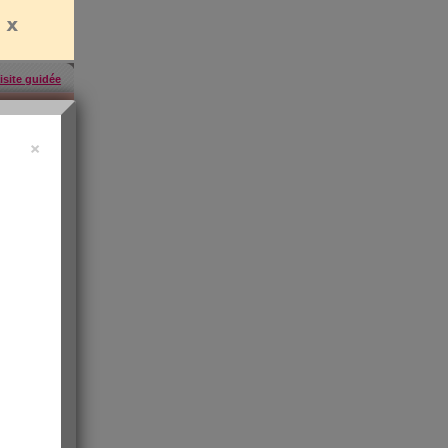
isite guidée
×
uide vidéo
 ?