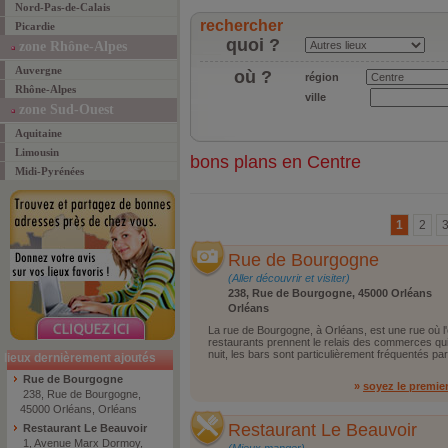
Nord-Pas-de-Calais
rechercher
Picardie
quoi ?
zone Rhône-Alpes
Auvergne
où ?
région
Rhône-Alpes
ville
zone Sud-Ouest
Aquitaine
Limousin
bons plans en Centre
Midi-Pyrénées
1
2
Rue de Bourgogne
(Aller découvrir et visiter)
238, Rue de Bourgogne, 45000 Orléans
Orléans
La rue de Bourgogne, à Orléans, est une rue où l'o
restaurants prennent le relais des commerces qu
nuit, les bars sont particulièrement fréquentés par
lieux dernièrement ajoutés
Rue de Bourgogne
»
soyez le premie
238, Rue de Bourgogne,
45000 Orléans, Orléans
Restaurant Le Beauvoir
Restaurant Le Beauvoir
1, Avenue Marx Dormoy,