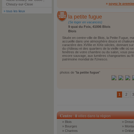
»
soyez le premie
Chouzy-sur-Cisse
»
tous les lieux
la petite fugue
(Se loger en vacances)
9 quai du Foix, 41006 Blois
Blois
Située en centre-ville de Blois, la Petite Fugue,
accueille dans une atmosphère douce et chaleure
caractère des XVIIIe et XIXe siècles, donnant sur 
du château et des quartiers de la vieille ville où
fenêtres de votre chambre ou du salon, vous pour
encore sauvage, aux lumières changeantes au fil 
patrimoine mondial de l'Unesco.
photos de "
la petite fugue
"
1
2
Centre
:
8
villes dans la région
» Blois
» Dreux
» Bourges
» Monta
» Chartres
» Orléa