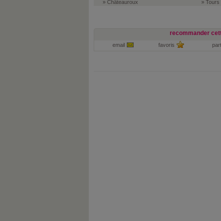
» Châteauroux
» Tours
recommander cett
email
favoris
par