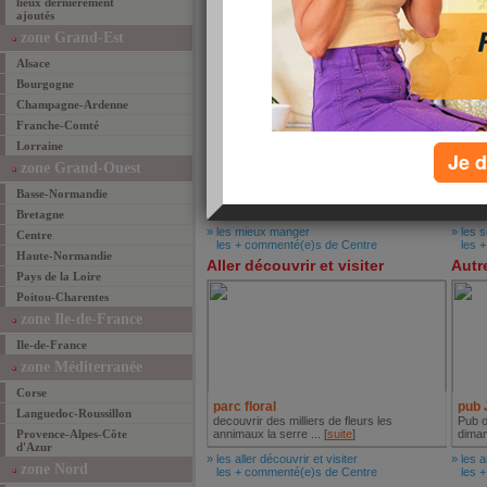
lieux dernièrement
ajoutés
zone Grand-Est
Mieux manger
Se l
Alsace
Bourgogne
Champagne-Ardenne
Franche-Comté
Lorraine
Je d
zone Grand-Ouest
la pe
Vendôme
Basse-Normandie
Située
c trop beau j'aime bcq [
suite
]
Fugue,
Bretagne
» les mieux manger
» les 
Centre
les + commenté(e)s de Centre
les +
Haute-Normandie
Aller découvrir et visiter
Autr
Pays de la Loire
Poitou-Charentes
zone Ile-de-France
Ile-de-France
zone Méditerranée
Corse
parc floral
pub 
Languedoc-Roussillon
decouvrir des milliers de fleurs les
Pub o
Provence-Alpes-Côte
annimaux la serre ... [
suite
]
diman
d'Azur
» les aller découvrir et visiter
» les a
zone Nord
les + commenté(e)s de Centre
les +