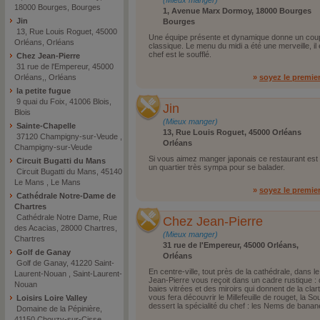
(Mieux manger)
18000 Bourges, Bourges
1, Avenue Marx Dormoy, 18000 Bourges
Jin
Bourges
13, Rue Louis Roguet, 45000
Une équipe présente et dynamique donne un coup 
Orléans, Orléans
classique. Le menu du midi a été une merveille, il 
chef est le soufflé.
Chez Jean-Pierre
31 rue de l'Empereur, 45000
Orléans,, Orléans
»
soyez le premie
la petite fugue
9 quai du Foix, 41006 Blois,
Jin
Blois
(Mieux manger)
Sainte-Chapelle
13, Rue Louis Roguet, 45000 Orléans
37120 Champigny-sur-Veude ,
Orléans
Champigny-sur-Veude
Si vous aimez manger japonais ce restaurant est p
Circuit Bugatti du Mans
un quartier très sympa pour se balader.
Circuit Bugatti du Mans, 45140
Le Mans , Le Mans
»
soyez le premie
Cathédrale Notre-Dame de
Chartres
Cathédrale Notre Dame, Rue
Chez Jean-Pierre
des Acacias, 28000 Chartres,
(Mieux manger)
Chartres
31 rue de l'Empereur, 45000 Orléans,
Golf de Ganay
Orléans
Golf de Ganay, 41220 Saint-
En centre-ville, tout près de la cathédrale, dans 
Laurent-Nouan , Saint-Laurent-
Jean-Pierre vous reçoit dans un cadre rustique : 
Nouan
baies vitrées et des miroirs qui donnent de la cla
vous fera découvrir le Millefeuille de rouget, la S
Loisirs Loire Valley
dessert la spécialité du chef : les Nems de banan
Domaine de la Pépinière,
41150 Chouzy-sur-Cisse ,