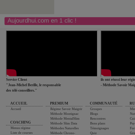
Aujourdhui.com en 1 clic !
Service Client
ils ont réussi leur rég
"Jean-Michel Berille, le responsable
- Méthode Savoir Maig
des télé-conseillers."
ACCUEIL
PREMIUM
COMMUNAUTÉ
RU
Accueil
Régime Savoir Maigrir
Groupes
Min
Méthode Montignac
Blogs
Nut
Méthode MentalSlim
Rencontres
Cui
COACHING
Méthode Slim Data
Bons plans
Psy
Menus régime
Méthodes Naturelles
Témoignages
For
Liste de courses
Méthode Chrono-
Quiz
Gro