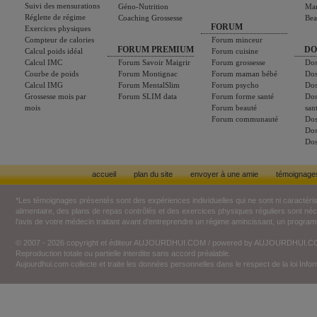
Suivi des mensurations
Géno-Nutrition
Ma
Réglette de régime
Coaching Grossesse
Bea
FORUM
Exercices physiques
Compteur de calories
Forum minceur
FORUM PREMIUM
DO
Calcul poids idéal
Forum cuisine
Calcul IMC
Forum Savoir Maigrir
Forum grossesse
Dos
Courbe de poids
Forum Montignac
Forum maman bébé
Dos
Calcul IMG
Forum MentalSlim
Forum psycho
Dos
Grossesse mois par
Forum SLIM data
Forum forme santé
Dos
mois
Forum beauté
san
Forum communauté
Dos
Dos
Dos
accueil
plan du site
envoyer à une amie
témoignage
*Les témoignages présentés sont des expériences individuelles qui ne sont ni caractéri
alimentaire, des plans de repas contrôlés et des exercices physiques réguliers sont n
l'avis de votre médecin traitant avant d'entreprendre un régime amincissant, un programm
© 2007 - 2026 copyright et éditeur AUJOURDHUI.COM / powered by AUJOURDHUI.
Reproduction totale ou partielle interdite sans accord préalable.
Aujourdhui.com collecte et traite les données personnelles dans le respect de la loi Inf