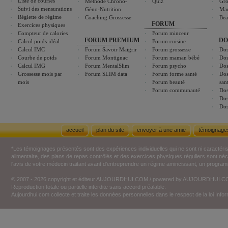
Liste de courses
Méthode Chrono-
Quiz
Gro
Suivi des mensurations
Géno-Nutrition
Ma
Réglette de régime
Coaching Grossesse
Bea
FORUM
Exercices physiques
Compteur de calories
Forum minceur
FORUM PREMIUM
DO
Calcul poids idéal
Forum cuisine
Calcul IMC
Forum Savoir Maigrir
Forum grossesse
Dos
Courbe de poids
Forum Montignac
Forum maman bébé
Dos
Calcul IMG
Forum MentalSlim
Forum psycho
Dos
Grossesse mois par
Forum SLIM data
Forum forme santé
Dos
mois
Forum beauté
san
Forum communauté
Dos
Dos
Dos
accueil
plan du site
envoyer à une amie
témoignage
*Les témoignages présentés sont des expériences individuelles qui ne sont ni caractéri
alimentaire, des plans de repas contrôlés et des exercices physiques réguliers sont n
l'avis de votre médecin traitant avant d'entreprendre un régime amincissant, un programm
© 2007 - 2026 copyright et éditeur AUJOURDHUI.COM / powered by AUJOURDHUI.
Reproduction totale ou partielle interdite sans accord préalable.
Aujourdhui.com collecte et traite les données personnelles dans le respect de la loi Inf