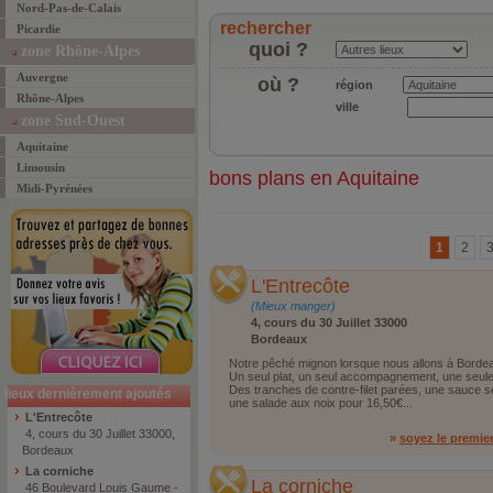
Nord-Pas-de-Calais
rechercher
Picardie
quoi ?
zone Rhône-Alpes
Auvergne
où ?
région
Rhône-Alpes
ville
zone Sud-Ouest
Aquitaine
Limousin
bons plans en Aquitaine
Midi-Pyrénées
1
2
L'Entrecôte
(Mieux manger)
4, cours du 30 Juillet 33000
Bordeaux
Notre pêché mignon lorsque nous allons à Bordeau
Un seul plat, un seul accompagnement, une seule 
Des tranches de contre-filet parées, une sauce 
lieux dernièrement ajoutés
une salade aux noix pour 16,50€...
L'Entrecôte
4, cours du 30 Juillet 33000,
»
soyez le premie
Bordeaux
La corniche
La corniche
46 Boulevard Louis Gaume -