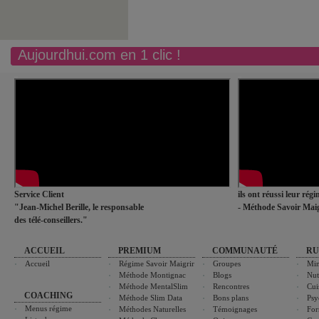
Aujourdhui.com en 1 clic !
Service Client
ils ont réussi leur rég
"Jean-Michel Berille, le responsable
- Méthode Savoir Maig
des télé-conseillers."
ACCUEIL
PREMIUM
COMMUNAUTÉ
RU
Accueil
Régime Savoir Maigrir
Groupes
Min
Méthode Montignac
Blogs
Nut
Méthode MentalSlim
Rencontres
Cui
COACHING
Méthode Slim Data
Bons plans
Psy
Menus régime
Méthodes Naturelles
Témoignages
For