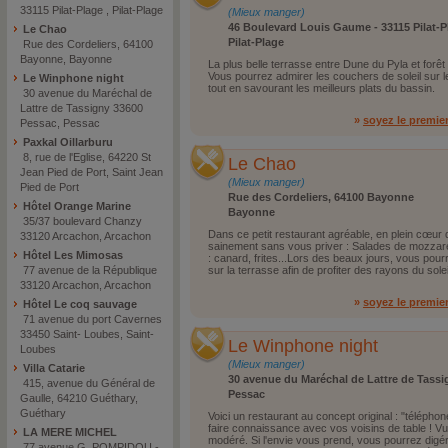
33115 Pilat-Plage , Pilat-Plage
(Mieux manger)
46 Boulevard Louis Gaume - 33115 Pilat-P
Le Chao
Pilat-Plage
Rue des Cordeliers, 64100
Bayonne, Bayonne
La plus belle terrasse entre Dune du Pyla et forêt 
Vous pourrez admirer les couchers de soleil sur l
Le Winphone night
tout en savourant les meilleurs plats du bassin.
30 avenue du Maréchal de
Lattre de Tassigny 33600
»
soyez le premie
Pessac, Pessac
Paxkal Oillarburu
8, rue de l'Eglise, 64220 St
Le Chao
Jean Pied de Port, Saint Jean
(Mieux manger)
Pied de Port
Rue des Cordeliers, 64100 Bayonne
Hôtel Orange Marine
Bayonne
35/37 boulevard Chanzy
Dans ce petit restaurant agréable, en plein cœu
33120 Arcachon, Arcachon
sainement sans vous priver : Salades de mozzarell
Hôtel Les Mimosas
: canard, frites...Lors des beaux jours, vous po
77 avenue de la République
sur la terrasse afin de profiter des rayons du solei
33120 Arcachon, Arcachon
»
soyez le premie
Hôtel Le coq sauvage
71 avenue du port Cavernes
33450 Saint- Loubes, Saint-
Le Winphone night
Loubes
(Mieux manger)
Villa Catarie
30 avenue du Maréchal de Lattre de Tass
415, avenue du Général de
Pessac
Gaulle, 64210 Guéthary,
Guéthary
Voici un restaurant au concept original : "téléphon
faire connaissance avec vos voisins de table ! V
LA MERE MICHEL
modéré. Si l'envie vous prend, vous pourrez digér
77 avenue G. POMPIDOU -