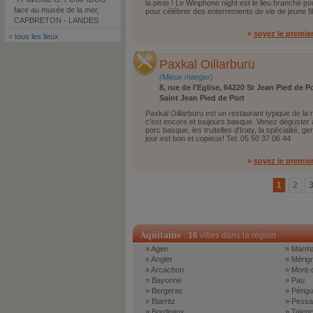
la piste ! Le Winphone night est le lieu branché p
face au musée de la mer,
pour célébrer des enterrements de vie de jeune fi
CAPBRETON - LANDES
»
soyez le premie
»
tous les lieux
Paxkal Oillarburu
(Mieux manger)
8, rue de l'Eglise, 64220 St Jean Pied de P
Saint Jean Pied de Port
Paxkal Oillarburu est un restaurant typique de la 
c'est encore et toujours basque. Venez déguster à
porc basque, les truitelles d'Iraty, la spécialité,
jour est bon et copieux! Tel: 05 50 37 06 44
»
soyez le premie
1
2
Aquitaine
:
16
villes dans la région
» Agen
» Marm
» Anglet
» Mérig
» Arcachon
» Mont-
» Bayonne
» Pau
» Bergerac
» Périg
» Biarritz
» Pessa
» Bordeaux
» Talen