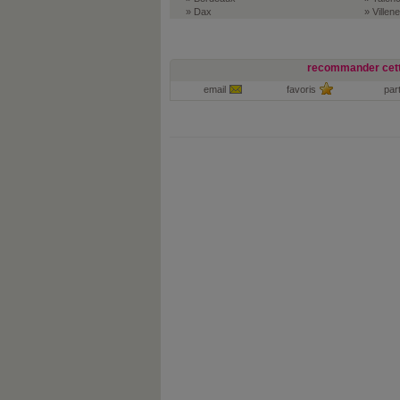
» Dax
» Villen
recommander cett
email
favoris
par