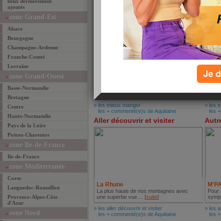
lieux dernièrement
ajoutés
zone Grand-Est
Mieux manger
Se l
Alsace
Bourgogne
Champagne-Ardenne
Franche-Comté
Lorraine
Je d
zone Grand-Ouest
L'Entrecôte
Gwen
Basse-Normandie
Notre pêché mignon lorsque nous allons
Magni
à Bordeaux ... [
suite
]
envrio
Bretagne
» les mieux manger
» les 
Centre
les + commenté(e)s de Aquitaine
les + 
Haute-Normandie
Aller découvrir et visiter
Autr
Pays de la Loire
Poitou-Charentes
zone Ile-de-France
Ile-de-France
zone Méditerranée
Corse
La Rhune
M'P
Languedoc-Roussillon
La plus haute de nos montagnes avec
Pour 
Provence-Alpes-Côte
une superbe vue ... [
suite
]
sympa
d'Azur
» les aller découvrir et visiter
» les a
zone Nord
les + commenté(e)s de Aquitaine
les + 