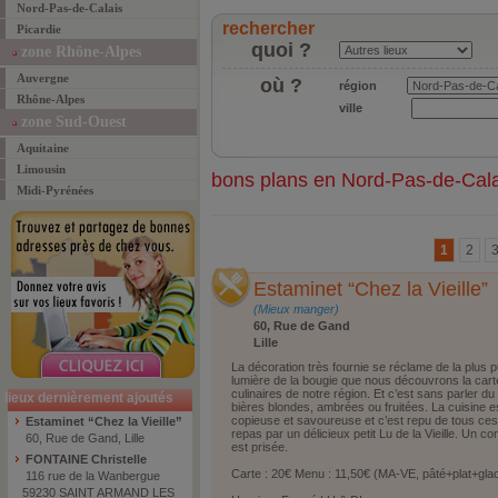
Nord-Pas-de-Calais
rechercher
Picardie
quoi ?
zone Rhône-Alpes
Auvergne
où ?
région
Rhône-Alpes
ville
zone Sud-Ouest
Aquitaine
Limousin
bons plans en Nord-Pas-de-Cala
Midi-Pyrénées
1
2
Estaminet “Chez la Vieille”
(Mieux manger)
60, Rue de Gand
Lille
La décoration très fournie se réclame de la plus pu
lumière de la bougie que nous découvrons la carte
culinaires de notre région. Et c’est sans parler d
lieux dernièrement ajoutés
bières blondes, ambrées ou fruitées. La cuisine est
copieuse et savoureuse et c’est repu de tous ces
Estaminet “Chez la Vieille”
repas par un délicieux petit Lu de la Vieille. Un co
60, Rue de Gand, Lille
est prisée.
FONTAINE Christelle
Carte : 20€ Menu : 11,50€ (MA-VE, pâté+plat+gla
116 rue de la Wanbergue
59230 SAINT ARMAND LES