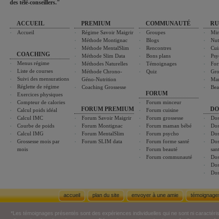
des télé-conseillers."
ACCUEIL
PREMIUM
COMMUNAUTÉ
RU
Accueil
Régime Savoir Maigrir
Groupes
Min
Méthode Montignac
Blogs
Nut
Méthode MentalSlim
Rencontres
Cui
COACHING
Méthode Slim Data
Bons plans
Psy
Menus régime
Méthodes Naturelles
Témoignages
For
Liste de courses
Méthode Chrono-
Quiz
Gro
Suivi des mensurations
Géno-Nutrition
Ma
Réglette de régime
Coaching Grossesse
Bea
FORUM
Exercices physiques
Compteur de calories
Forum minceur
FORUM PREMIUM
DO
Calcul poids idéal
Forum cuisine
Calcul IMC
Forum Savoir Maigrir
Forum grossesse
Dos
Courbe de poids
Forum Montignac
Forum maman bébé
Dos
Calcul IMG
Forum MentalSlim
Forum psycho
Dos
Grossesse mois par
Forum SLIM data
Forum forme santé
Dos
mois
Forum beauté
san
Forum communauté
Dos
Dos
Dos
accueil
plan du site
envoyer à une amie
témoignage
*Les témoignages présentés sont des expériences individuelles qui ne sont ni caractéri