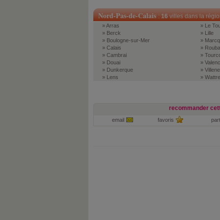
Nord-Pas-de-Calais
:
16
villes dans la régi
» Arras
» Le To
» Berck
» Lille
» Boulogne-sur-Mer
» Marcq
» Calais
» Rouba
» Cambrai
» Tourc
» Douai
» Valen
» Dunkerque
» Villen
» Lens
» Wattre
recommander cett
email
favoris
par