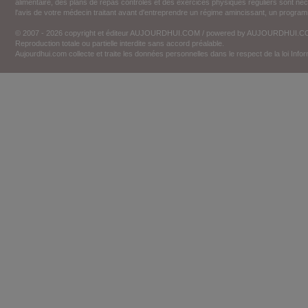
alimentaire, des plans de repas contrôlés et des exercices physiques réguliers sont n
l'avis de votre médecin traitant avant d'entreprendre un régime amincissant, un programm
© 2007 - 2026 copyright et éditeur AUJOURDHUI.COM / powered by AUJOURDHUI.
Reproduction totale ou partielle interdite sans accord préalable.
Aujourdhui.com collecte et traite les données personnelles dans le respect de la loi Inf