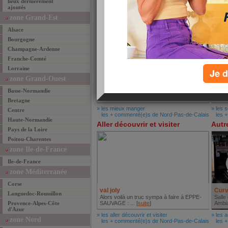
lieux dernièrement
ajoutés
zone Grand-Est
Mieux manger
Se l
Alsace
Bourgogne
Champagne-Ardenne
Franche-Comté
Lorraine
Je d
zone Grand-Ouest
La Voute
au p
Basse-Normandie
restaurant régional avec ambiance
Dans 
conviviale [
suite
]
18ème 
Bretagne
» les mieux manger
» les 
Centre
les + commenté(e)s de Nord-Pas-de-Calais
les +
Haute-Normandie
Aller découvrir et visiter
Autr
Pays de la Loire
Poitou-Charentes
zone Ile-de-France
Ile-de-France
zone Méditerranée
Corse
val joly
Cur
Languedoc-Roussillon
Alors voilà un truc sympa à faire à EPPE-
Salle
Provence-Alpes-Côte
SAUVAGE : ... [
suite
]
Ambia
d'Azur
» les aller découvrir et visiter
» les a
zone Nord
les + commenté(e)s de Nord-Pas-de-Calais
les +