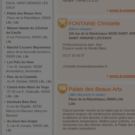
Horaire : Fermé LU & DI
EAUX, SAINT ARMAND LES
EAUX
»
soyez le premie
Palais des Beaux-Arts
Place de la République, 59000
Lille, Lille
FONTAINE Christelle
Maison Natale du Général
(Mieux manger)
de Gaulle
116 rue de la Wanbergue 59230 SAINT 
9 rue Princesse, 59000 Lille,
SAINT ARMAND LES EAUX
Lille
Professionnel du bien- être
Marché Couvert Wazemmes
Espace santé du Moulin Blanc
place de la Nouvelle Aventure,
03 27 30 43 57
59000 Lille, Lille
Les Prés du Hem
christelle.fontaine@wanadoo.fr
7 av M. Sangnier, 59280
Armentières, Armentière
»
soyez le premie
Parc de la Citadelle
Av M. Delobel, 59000 Lille, Lille
Centre Indo-lillois de Yoga
Palais des Beaux-Arts
37-39 rue E. Delesalle, 59000
(Aller découvrir et visiter)
Lille, Lille
Place de la République, 59000 Lille
Interlude Bien Etre
Lille
6 rue de l’Egalité, 59700
Classé premier musée de la région par le Journal 
Marcq-en-Baroeul, Marq-en-
propose toujours de nombreuses peintures euro
Baroeul
sculptures et des dessins à découvrir grâce aux 
Au bout des doigts
expositions temporaires. Ateliers pour enfants, co
nocturnes sur des thèmes donnés, le Palais des
5, rue St Joseph, 59000 Lille,
de simples expositions.
Lille