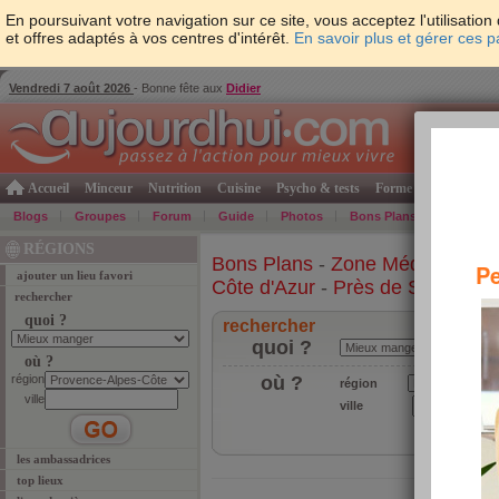
En poursuivant votre navigation sur ce site, vous acceptez l'utilisati
et offres adaptés à vos centres d'intérêt.
En savoir plus et gérer ces 
Vendredi 7 août 2026
- Bonne fête aux
Didier
Accueil
Minceur
Nutrition
Cuisine
Psycho & tests
Forme & santé
Gro
Blogs
Groupes
Forum
Guide
Photos
Bons Plans
Témoign
RÉGIONS
Bons Plans
-
Zone Méditerrané
Pe
ajouter un lieu favori
Côte d'Azur
-
Près de Saint-Rap
rechercher
quoi ?
rechercher
quoi ?
où ?
région
où ?
région
ville
ville
les ambassadrices
top lieux