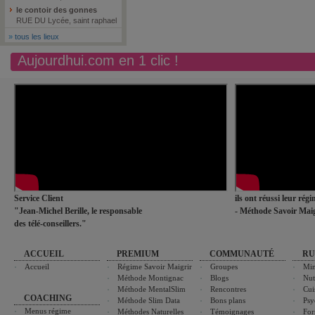
le contoir des gonnes
RUE DU Lycée, saint raphael
»
tous les lieux
Aujourdhui.com en 1 clic !
Service Client
ils ont réussi leur rég
"Jean-Michel Berille, le responsable
- Méthode Savoir Maig
des télé-conseillers."
ACCUEIL
PREMIUM
COMMUNAUTÉ
RU
Accueil
Régime Savoir Maigrir
Groupes
Min
Méthode Montignac
Blogs
Nut
Méthode MentalSlim
Rencontres
Cui
COACHING
Méthode Slim Data
Bons plans
Psy
Menus régime
Méthodes Naturelles
Témoignages
For