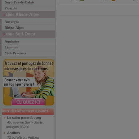
Nord-Pas-de-Calais
Picardie
zone Rhône-Alpes
Auvergne
Rhône-Alpes
zone Sud-Ouest
Aquitaine
Limousin
Midi-Pyrénées
lieux dernièrement ajoutés
Le saint petersbourg
45, avenue Saint-Basile ,
mougins 06250
Antibes
72 bd Wilson, Antibes