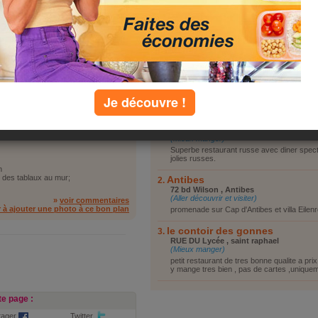
Vous reposer
Vous promener
Visiter le coin
Faire du shopping
Autre
r de jolies russes.
»
voir commentaires
r à ajouter une photo à ce bon plan
Je découvre !
top lieux
Le saint petersbourg
45, avenue Saint-Basile , mougins 0625
(Mieux manger)
Superbe restaurant russe avec diner spect
jolies russes.
n
 des tablaux au mur;
Antibes
72 bd Wilson , Antibes
(Aller découvrir et visiter)
»
voir commentaires
r à ajouter une photo à ce bon plan
promenade sur Cap d'Antibes et villa Eilen
le contoir des gonnes
RUE DU Lycée , saint raphael
(Mieux manger)
petit restaurant de tres bonne qualite a pr
y mange tres bien , pas de cartes ,uniqueme
e page :
tager
Twitter