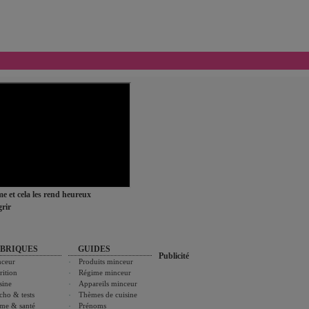
ime et cela les rend heureux
rir
BRIQUES
GUIDES
Publicité
ceur
Produits minceur
rition
Régime minceur
sine
Appareils minceur
cho & tests
Thèmes de cuisine
me & santé
Prénoms