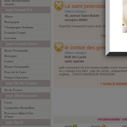
lieux dernièrement
ajoutés
Le saint petersbourg
zone Grand-Est
(Mieux manger)
45, avenue Saint-Basile
Alsace
mougins 06250
Bourgogne
Superbe restaurant russe avec diner spectacle pa
Champagne-Ardenne
Franche-Comté
»
soyez le premie
Lorraine
zone Grand-Ouest
le contoir des gonnes
Basse-Normandie
(Mieux manger)
Bretagne
RUE DU Lycée
Centre
saint raphael
Haute-Normandie
petit restaurant de tres bonne qualite a prix moye
on y mange tres bien , pas de cartes ,uniquement
Pays de la Loire
original.....GROS MANGEUR RASSASIE
Poitou-Charentes
zone Ile-de-France
»
soyez le premie
Ile-de-France
zone Méditerranée
Corse
Languedoc-Roussillon
Provence-Alpes-Côte
d'Azur
recommander cett
zone Nord
email
favoris
par