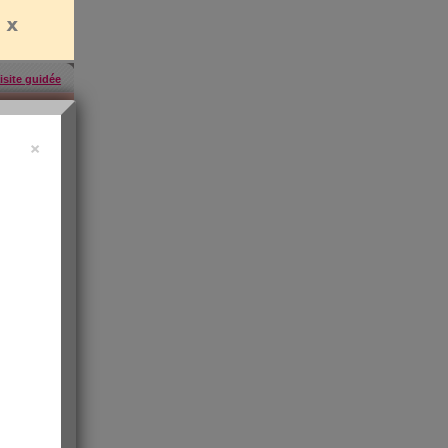
isite guidée
×
uide vidéo
 ?