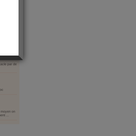
0
acle par de
roc
ix moyen on
nt ...