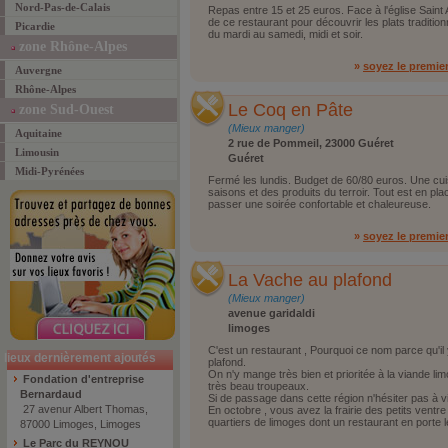
Nord-Pas-de-Calais
Repas entre 15 et 25 euros. Face à l'église Saint Au
de ce restaurant pour découvrir les plats traditio
Picardie
du mardi au samedi, midi et soir.
zone Rhône-Alpes
»
soyez le premie
Auvergne
Rhône-Alpes
Le Coq en Pâte
zone Sud-Ouest
(Mieux manger)
Aquitaine
2 rue de Pommeil, 23000 Guéret
Limousin
Guéret
Midi-Pyrénées
Fermé les lundis. Budget de 60/80 euros. Une cui
saisons et des produits du terroir. Tout est en pl
passer une soirée confortable et chaleureuse.
»
soyez le premie
La Vache au plafond
(Mieux manger)
avenue garidaldi
limoges
C'est un restaurant , Pourquoi ce nom parce qu'i
lieux dernièrement ajoutés
plafond.
On n'y mange très bien et prioritée à la viande li
Fondation d'entreprise
très beau troupeaux.
Bernardaud
Si de passage dans cette région n'hésiter pas à vi
27 avenur Albert Thomas,
En octobre , vous avez la frairie des petits ventr
quartiers de limoges dont un restaurant en porte 
87000 Limoges, Limoges
Le Parc du REYNOU