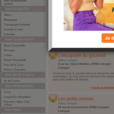
lieux dernièrement
1
2
ajoutés
zone Grand-Est
La Toupine
Alsace
(Mieux manger)
Bourgogne
27 avenue Pasteur, 19100 Brive la Gaillard
Champagne-Ardenne
Brive la Gaillarde
Franche-Comté
Un restaurant au cadre confortable. Un bon repas
de découvrir la Corrèze et ses spécialités. Comp
Lorraine
repas copieux. Le service est sympathique.
Je d
zone Grand-Ouest
»
soyez le premie
Basse-Normandie
Bretagne
L'escapade du gourmet
Centre
Haute-Normandie
(Mieux manger)
5 rue du 71ème Mobiles, 87000 Limoges
Pays de la Loire
Limoges
Poitou-Charentes
Fermé en août, le samedi midi et du dimanche soi
zone Ile-de-France
authentique, où vous pourrez découvrir les spéciali
que votre soirée soit réussie.
Ile-de-France
zone Méditerranée
»
soyez le premie
Corse
Languedoc-Roussillon
Les petits ventres
Provence-Alpes-Côte
(Mieux manger)
d'Azur
20 rue de la boucherie, 87000 Limoges
zone Nord
Limoges