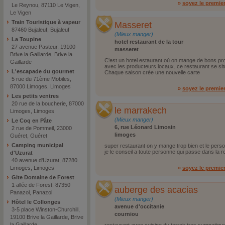
»
soyez le premie
Le Reynou, 87110 Le Vigen,
Le Vigen
Train Touristique à vapeur
Masseret
87460 Bujaleuf, Bujaleuf
(Mieux manger)
La Toupine
hotel restaurant de la tour
27 avenue Pasteur, 19100
masseret
Brive la Gaillarde, Brive la
C'est un hotel estaurant où on mange de bons pro
Gaillarde
avec les producteurs locaux. ce restaurant se situ
L'escapade du gourmet
Chaque saison crée une nouvelle carte
5 rue du 71ème Mobiles,
87000 Limoges, Limoges
»
soyez le premie
Les petits ventres
20 rue de la boucherie, 87000
le marrakech
Limoges, Limoges
(Mieux manger)
Le Coq en Pâte
6, rue Léonard Limosin
2 rue de Pommeil, 23000
limoges
Guéret, Guéret
Camping municipal
super restaurant on y mange trop bien et le pers
je le conseil a toute personne qui passe dans la r
d'Uzurat
40 avenue d'Uzurat, 87280
Limoges, Limoges
»
soyez le premie
Gite Domaine de Forest
1 allée de Forest, 87350
auberge des acacias
Panazol, Panazol
(Mieux manger)
Hôtel le Collonges
avenue d'occitanie
3-5 place Winston-Churchill,
courniou
19100 Brive la Gaillarde, Brive
la Gaillarde