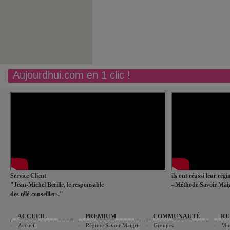
Aujourdhui.com en 1 clic !
Service Client
ils ont réussi leur rég
"Jean-Michel Berille, le responsable
- Méthode Savoir Maig
des télé-conseillers."
ACCUEIL
PREMIUM
COMMUNAUTÉ
RU
Accueil
Régime Savoir Maigrir
Groupes
Min