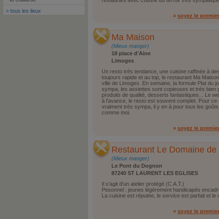
restaurant avec cuisine du terroir tres sympatiqu
»
tous les lieux
»
soyez le premie
Ma Maison
(Mieux manger)
18 place d'Aine
Limoges
Un resto très tendance, une cuisine raffinée à de
toujours rapide et au top, le restaurant Ma Maiso
ville de Limoges. En semaine, la formule Plat du 
sympa, les assiettes sont copieuses et très bien
produits de qualité, desserts fantastiques... Le we
à l'avance, le resto est souvent complet. Pour ce 
vraiment très sympa, il y en à pour tous les goûts,
comme moi.
»
soyez le premie
Restaurant Le Domaine de 
(Mieux manger)
Le Pont du Dognon
87240 ST LAURENT LES EGLISES
Il s'agit d'un atelier protégé (C.A.T.)
Pesonnel : jeunes légèrement handicapés encadr
La cuisine est réputée, le service est parfait et l
»
soyez le premie