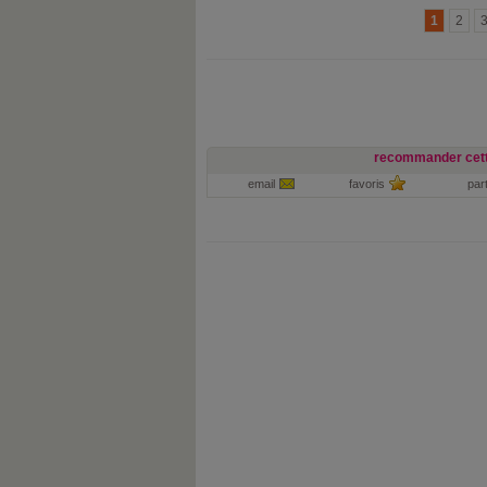
1
2
recommander cett
email
favoris
par