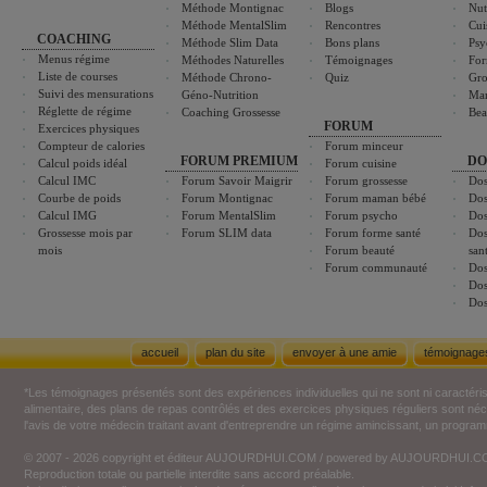
Méthode Montignac
Blogs
Nut
Méthode MentalSlim
Rencontres
Cui
COACHING
Méthode Slim Data
Bons plans
Psy
Menus régime
Méthodes Naturelles
Témoignages
For
Liste de courses
Méthode Chrono-
Quiz
Gro
Suivi des mensurations
Géno-Nutrition
Ma
Réglette de régime
Coaching Grossesse
Bea
FORUM
Exercices physiques
Compteur de calories
Forum minceur
FORUM PREMIUM
DO
Calcul poids idéal
Forum cuisine
Calcul IMC
Forum Savoir Maigrir
Forum grossesse
Dos
Courbe de poids
Forum Montignac
Forum maman bébé
Dos
Calcul IMG
Forum MentalSlim
Forum psycho
Dos
Grossesse mois par
Forum SLIM data
Forum forme santé
Dos
mois
Forum beauté
san
Forum communauté
Dos
Dos
Dos
accueil
plan du site
envoyer à une amie
témoignage
*Les témoignages présentés sont des expériences individuelles qui ne sont ni caractéri
alimentaire, des plans de repas contrôlés et des exercices physiques réguliers sont n
l'avis de votre médecin traitant avant d'entreprendre un régime amincissant, un programm
© 2007 - 2026 copyright et éditeur AUJOURDHUI.COM / powered by AUJOURDHUI.
Reproduction totale ou partielle interdite sans accord préalable.