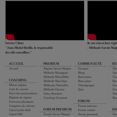
Service Client
ils ont réussi leur rég
"Jean-Michel Berille, le responsable
- Méthode Savoir Maig
des télé-conseillers."
ACCUEIL
PREMIUM
COMMUNAUTÉ
RU
Accueil
Régime Savoir Maigrir
Groupes
Min
Méthode Montignac
Blogs
Nut
Méthode MentalSlim
Rencontres
Cui
COACHING
Méthode Slim Data
Bons plans
Psy
Menus régime
Méthodes Naturelles
Témoignages
For
Liste de courses
Méthode Chrono-
Quiz
Gro
Suivi des mensurations
Géno-Nutrition
Ma
Réglette de régime
Coaching Grossesse
Bea
FORUM
Exercices physiques
Compteur de calories
Forum minceur
FORUM PREMIUM
DO
Calcul poids idéal
Forum cuisine
Calcul IMC
Forum Savoir Maigrir
Forum grossesse
Dos