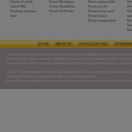
Courbe de poids
Forum Montignac
Forum maman bébé
Dos
Calcul IMG
Forum MentalSlim
Forum psycho
Dos
Grossesse mois par
Forum SLIM data
Forum forme santé
Dos
mois
Forum beauté
san
Forum communauté
Dos
Dos
Dos
accueil
plan du site
envoyer à une amie
témoignage
*Les témoignages présentés sont des expériences individuelles qui ne sont ni caractéri
alimentaire, des plans de repas contrôlés et des exercices physiques réguliers sont n
l'avis de votre médecin traitant avant d'entreprendre un régime amincissant, un programm
© 2007 - 2026 copyright et éditeur AUJOURDHUI.COM / powered by AUJOURDHUI.
Reproduction totale ou partielle interdite sans accord préalable.
Aujourdhui.com collecte et traite les données personnelles dans le respect de la loi Inf