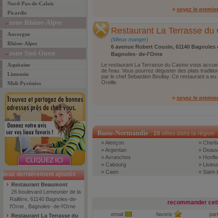
Nord-Pas-de-Calais
»
soyez le premie
Picardie
zone Rhône-Alpes
Restaurant La Terrasse du
Auvergne
(Mieux manger)
Rhône-Alpes
6 avenue Robert Cousin, 61140 Bagnoles 
zone Sud-Ouest
Bagnoles- de-l'Orne
Aquitaine
Le restaurant La Terrasse du Casino vous accueil
de l'eau. Vous pourrez déguster des plats tradition
Limousin
par le chef Sebastien Boullay. Ce restaurant a eu
Oreille.
Midi-Pyrénées
»
soyez le premie
Basse-Normandie
:
10
villes dans la région
» Alençon
» Cherb
» Argentan
» Deauvi
» Avranches
» Honfle
» Cabourg
» Lisieu
» Caen
» Saint-
lieux dernièrement ajoutés
Restaurant Beaumont
26 boulevard Lemeunier de la
Raillère, 61140 Bagnoles-de-
recommander cett
l'Orne , Bagnoles- de-l'Orne
email
favoris
par
Restaurant La Terrasse du