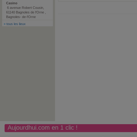
Casino
6 avenue Robert Cousin,
61140 Bagnoles de l'Orne ,
Bagnoles- de-l'Orne
»
tous les lieux
Aujourdhui.com en 1 clic !