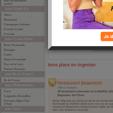
lieux dernièrement
ajoutés
Restaurant Beaumont
Venez déguster la cuisine du terroir du
zone Grand-Est
restaurant ... [
suite
]
Alsace
» les mieux manger
les + commenté(e)s de
Bourgogne
Champagne-Ardenne
Franche-Comté
rechercher
Lorraine
quoi ?
Je d
zone Grand-Ouest
où ?
région
Basse-Normandie
ville
Bretagne
Centre
Haute-Normandie
bons plans en Argentan
Pays de la Loire
Poitou-Charentes
zone Ile-de-France
Ile-de-France
Restaurant Beaumont
zone Méditerranée
(Mieux manger)
Corse
26 boulevard Lemeunier de la Raillère, 61
Bagnoles- de-l'Orne
Languedoc-Roussillon
Provence-Alpes-Côte
Venez déguster la cuisine du terroir du restaur
d'Azur
Normande du XIXème siècle avec vue sur un sup
restaurant Beaumont comprend deux salles de réce
zone Nord
dans une ambiance musicale…