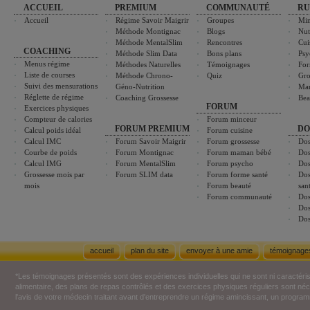
ACCUEIL
PREMIUM
COMMUNAUTÉ
RU
Accueil
Régime Savoir Maigrir
Groupes
Min
Méthode Montignac
Blogs
Nut
Méthode MentalSlim
Rencontres
Cui
COACHING
Méthode Slim Data
Bons plans
Psy
Menus régime
Méthodes Naturelles
Témoignages
For
Liste de courses
Méthode Chrono-
Quiz
Gro
Suivi des mensurations
Géno-Nutrition
Ma
Réglette de régime
Coaching Grossesse
Bea
FORUM
Exercices physiques
Compteur de calories
Forum minceur
FORUM PREMIUM
DO
Calcul poids idéal
Forum cuisine
Calcul IMC
Forum Savoir Maigrir
Forum grossesse
Dos
Courbe de poids
Forum Montignac
Forum maman bébé
Dos
Calcul IMG
Forum MentalSlim
Forum psycho
Dos
Grossesse mois par
Forum SLIM data
Forum forme santé
Dos
mois
Forum beauté
san
Forum communauté
Dos
Dos
Dos
accueil
plan du site
envoyer à une amie
témoignage
*Les témoignages présentés sont des expériences individuelles qui ne sont ni caractéri
alimentaire, des plans de repas contrôlés et des exercices physiques réguliers sont n
l'avis de votre médecin traitant avant d'entreprendre un régime amincissant, un programm