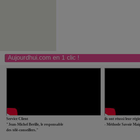
Aujourdhui.com en 1 clic !
Service Client
ils ont réussi leur rég
"Jean-Michel Berille, le responsable
- Méthode Savoir Maig
des télé-conseillers."