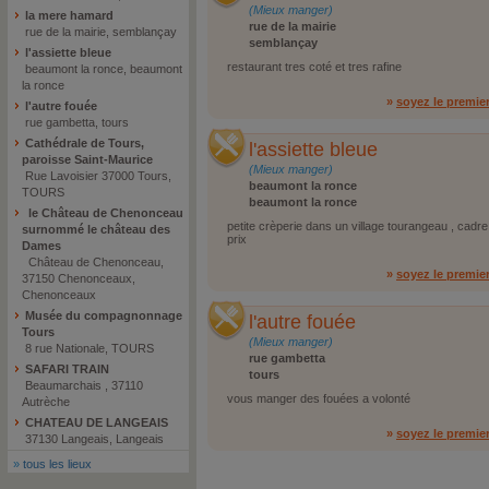
(Mieux manger)
la mere hamard
rue de la mairie
rue de la mairie, semblançay
semblançay
l'assiette bleue
restaurant tres coté et tres rafine
beaumont la ronce, beaumont
la ronce
»
soyez le premie
l'autre fouée
rue gambetta, tours
Cathédrale de Tours,
l'assiette bleue
paroisse Saint-Maurice
(Mieux manger)
Rue Lavoisier 37000 Tours,
beaumont la ronce
TOURS
beaumont la ronce
le Château de Chenonceau
petite crèperie dans un village tourangeau , cadre
surnommé le château des
prix
Dames
Château de Chenonceau,
»
soyez le premie
37150 Chenonceaux,
Chenonceaux
Musée du compagnonnage
l'autre fouée
Tours
(Mieux manger)
8 rue Nationale, TOURS
rue gambetta
SAFARI TRAIN
tours
Beaumarchais , 37110
vous manger des fouées a volonté
Autrèche
CHATEAU DE LANGEAIS
»
soyez le premie
37130 Langeais, Langeais
»
tous les lieux