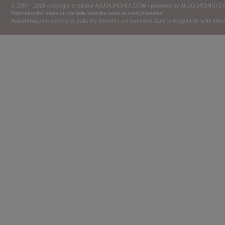
© 2007 - 2026 copyright et éditeur AUJOURDHUI.COM / powered by AUJOURDHUI.
Reproduction totale ou partielle interdite sans accord préalable.
Aujourdhui.com collecte et traite les données personnelles dans le respect de la loi Inf