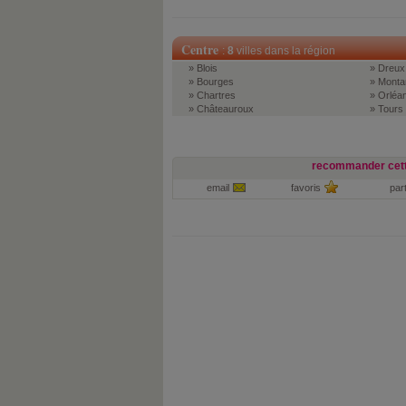
Centre
:
8
villes dans la région
» Blois
» Dreux
» Bourges
» Monta
» Chartres
» Orléa
» Châteauroux
» Tours
recommander cett
email
favoris
par