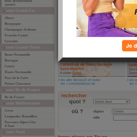
lieux dernièrement
l'assiette bleue
ajoutés
petite crèperie dans un village
tourangeau , cadre ... [
suite
]
zone Grand-Est
» les mieux manger
Alsace
les + commenté(e)s de
Bourgogne
Aller découvrir et visiter
Autr
Champagne-Ardenne
Franche-Comté
Lorraine
Je d
zone Grand-Ouest
Basse-Normandie
Bretagne
Cathédrale de Tours, paroisse
centr
Centre
Saint-Maurice
Jours
Haute-Normandie
A visiter [
suite
]
Journ
Pays de la Loire
» les aller découvrir et visiter
» les a
Poitou-Charentes
les + commenté(e)s de
les +
zone Ile-de-France
rechercher
Ile-de-France
quoi ?
zone Méditerranée
où ?
Corse
région
Languedoc-Roussillon
ville
Provence-Alpes-Côte
d'Azur
zone Nord