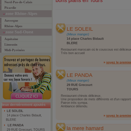
bons plans en Tours
Nord-Pas-de-Calais
Picardie
zone Rhône-Alpes
Auvergne
Rhône-Alpes
LE SOLEIL
zone Sud-Ouest
(Mieux manger)
14 place Charles Bidault
Aquitaine
BLERE
Limousin
Restaurant marocain où le couscous est délicieux 
Midi-Pyrénées
Très bon accueil
»
soyez le premie
LE PANDA
(Mieux manger)
29 RUE Grecourt
TOURS
Restaurant chinois délicieux.
Une proposition de mets différents et d'un rapport 
Patron très sympa.
lieux dernièrement ajoutés
Ambiance détendu.
LE SOLEIL
14 place Charles Bidault,
»
soyez le premie
BLERE
LE PANDA
la mere hamard
29 RUE Grecourt, TOURS