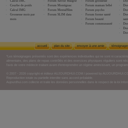
Calcul IMC
Forum Savoir Maigrir
Forum grossesse
Dos
Courbe de poids
Forum Montignac
Forum maman bébé
Dos
Calcul IMG
Forum MentalSlim
Forum psycho
Dos
Grossesse mois par
Forum SLIM data
Forum forme santé
Dos
mois
Forum beauté
san
Forum communauté
Dos
Dos
Dos
accueil
plan du site
envoyer à une amie
témoignage
*Les témoignages présentés sont des expériences individuelles qui ne sont ni caractéri
alimentaire, des plans de repas contrôlés et des exercices physiques réguliers sont n
l'avis de votre médecin traitant avant d'entreprendre un régime amincissant, un programm
© 2007 - 2026 copyright et éditeur AUJOURDHUI.COM / powered by AUJOURDHUI.
Reproduction totale ou partielle interdite sans accord préalable.
Aujourdhui.com collecte et traite les données personnelles dans le respect de la loi Inf