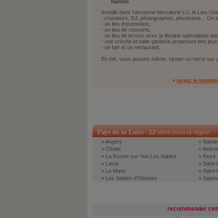
Nantes
Installé dans l'ancienne biscuiterie LU, le Lieu Un
: chanteurs, DJ, photographes, plasticiens... On 
- un lieu d'exposition,
- un lieu de concerts,
- un lieu de lecture avec la librairie spécialisée dan
- une crèche et halte garderie proposant des jeux
- un bar et un restaurant,
En été, vous pouvez même, siroter un verre sur u
»
soyez le premie
Pays de la Loire
:
12
villes dans la région
» Angers
» Nante
» Cholet
» Noirmo
» La Roche-sur-Yon Les Sables
» Rezé
» Laval
» Saint-
» Le Mans
» Saint-
» Les Sables d'Olonnes
» Saum
recommander cett