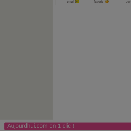
email
favoris
par
Aujourdhui.com en 1 clic !