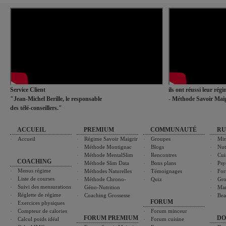
Service Client
ils ont réussi leur rég
"Jean-Michel Berille, le responsable
- Méthode Savoir Maig
des télé-conseillers."
ACCUEIL
PREMIUM
COMMUNAUTÉ
RU
Accueil
Régime Savoir Maigrir
Groupes
Min
Méthode Montignac
Blogs
Nut
Méthode MentalSlim
Rencontres
Cui
COACHING
Méthode Slim Data
Bons plans
Psy
Menus régime
Méthodes Naturelles
Témoignages
For
Liste de courses
Méthode Chrono-
Quiz
Gro
Suivi des mensurations
Géno-Nutrition
Ma
Réglette de régime
Coaching Grossesse
Bea
FORUM
Exercices physiques
Compteur de calories
Forum minceur
FORUM PREMIUM
DO
Calcul poids idéal
Forum cuisine