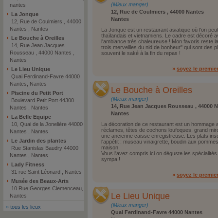
(Mieux manger)
nantes
12, Rue de Coulmiers , 44000 Nantes
La Jonque
Nantes
12, Rue de Coulmiers , 44000
Nantes , Nantes
La Jonque est un restaurant asiatique où l'on peut
thaïlandais et vietnamiens. Le cadre est décoré 
Le Bouche à Oreilles
l'ambiance très chaleureuse ! Mon favoris reste la
14, Rue Jean Jacques
trois merveilles du nid de bonheur" qui sont des pla
Rousseau , 44000 Nantes ,
souvent le saké à la fin du repas !
Nantes
»
soyez le premie
Le Lieu Unique
Quai Ferdinand-Favre 44000
Nantes, Nantes
Le Bouche à Oreilles
Piscine du Petit Port
(Mieux manger)
Boulevard Petit Port 44300
14, Rue Jean Jacques Rousseau , 44000 
Nantes , Nantes
Nantes
La Belle Equipe
10, Quai de la Jonelière 44000
La décoration de ce restaurant est un hommage au
réclames, têtes de cochons loufoques, grand miro
Nantes , Nantes
une ancienne caisse enregistreuse. Les plats inscr
Le Jardin des plantes
l'appétit : museau vinaigrette, boudin aux pommes 
maison.
Rue Stanislas Baudry 44000
Vous l'avez compris ici on déguste les spécialit
Nantes , Nantes
sympa !
Lady Fitness
31 rue Saint Léonard , Nantes
»
soyez le premie
Musée des Beaux-Arts
10 Rue Georges Clemenceau,
Le Lieu Unique
Nantes
(Mieux manger)
»
tous les lieux
Quai Ferdinand-Favre 44000 Nantes