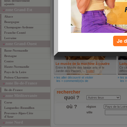
lieux dernièrement
ajoutés
L'Océanide
Camp
Si vous aimez le poisson, frais et à
A deu
zone Grand-Est
toutes les sauces, ... [
suite
]
Petit 
Alsace
» les mieux manger
» les 
les + commenté(e)s de
les +
Bourgogne
Aller découvrir et visiter
Autr
Champagne-Ardenne
Franche-Comté
Lorraine
Je d
zone Grand-Ouest
Basse-Normandie
Bretagne
Centre
Le musée de la machine à coudre
Lady
Haute-Normandie
Entre le Musée des beaux arts et le
Ce cl
Jardin des Plantes, ... [
suite
]
différ
Pays de la Loire
Poitou-Charentes
» les aller découvrir et visiter
» les a
les + commenté(e)s de
les +
zone Ile-de-France
Ile-de-France
rechercher
zone Méditerranée
quoi ?
Corse
où ?
région
Languedoc-Roussillon
ville
Provence-Alpes-Côte
d'Azur
zone Nord