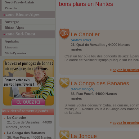
Nord-Pas-de-Calais
bons plans en Nantes
Picardie
zone Rhône-Alpes
Auvergne
Rhône-Alpes
Le Canotier
zone Sud-Ouest
(Autres lieux)
Aquitaine
21, Quai de Versailles , 44000 Nantes
Limousin
nantes
Midi-Pyrénées
C'est un bar où a lieu des concerts de jazz à part
Le cadre est vraiment sympa puisque sur les bord
»
soyez le premie
La Conga des Bananes
(Mieux manger)
36, Rue Fouré, 44000 Nantes
nantes
Si vous voulez découvrir Cuba, sa cuisine, son r
musique.... Rendez-vous à la Conga des Bananes
lieux dernièrement ajoutés
de la salsa !
Le Canotier
21, Quai de Versailles , 44000
»
soyez le premie
Nantes , nantes
La Conga des Bananes
La Jonque
36, Rue Fouré, 44000 Nantes ,