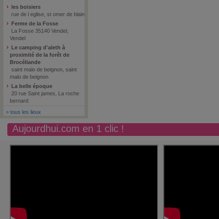
les boisiers
rue de l eglise, st omer de blain
Ferme de la Fosse
La Fosse 35140 Vendel,
Vendel
Le camping d'aleth à
proximité de la forêt de
Brocéliande
saint malo de beignon, saint
malo de beignon
La belle époque
20 rue Saint james, La roche
bernard
»
tous les lieux
Aujourdhui.com en 1 clic !