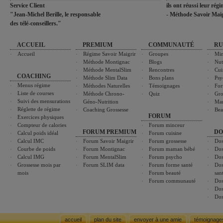
Service Client
ils ont réussi leur rég
"Jean-Michel Berille, le responsable
- Méthode Savoir Maig
des télé-conseillers."
ACCUEIL
PREMIUM
COMMUNAUTÉ
RU
Accueil
Régime Savoir Maigrir
Groupes
Min
Méthode Montignac
Blogs
Nut
Méthode MentalSlim
Rencontres
Cui
COACHING
Méthode Slim Data
Bons plans
Psy
Menus régime
Méthodes Naturelles
Témoignages
For
Liste de courses
Méthode Chrono-
Quiz
Gro
Suivi des mensurations
Géno-Nutrition
Ma
Réglette de régime
Coaching Grossesse
Bea
FORUM
Exercices physiques
Compteur de calories
Forum minceur
FORUM PREMIUM
DO
Calcul poids idéal
Forum cuisine
Calcul IMC
Forum Savoir Maigrir
Forum grossesse
Dos
Courbe de poids
Forum Montignac
Forum maman bébé
Dos
Calcul IMG
Forum MentalSlim
Forum psycho
Dos
Grossesse mois par
Forum SLIM data
Forum forme santé
Dos
mois
Forum beauté
san
Forum communauté
Dos
Dos
Dos
accueil
plan du site
envoyer à une amie
témoignage