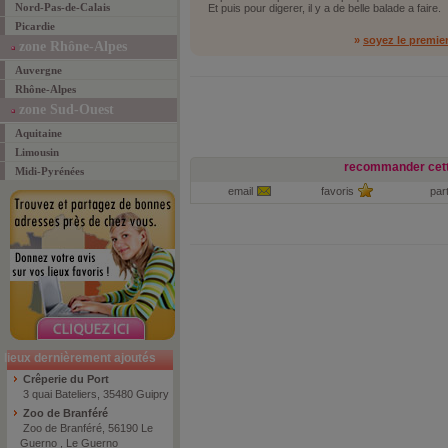
Nord-Pas-de-Calais
Et puis pour digerer, il y a de belle balade a faire.
Picardie
»
soyez le premie
zone Rhône-Alpes
Auvergne
Rhône-Alpes
zone Sud-Ouest
Aquitaine
Limousin
recommander cett
Midi-Pyrénées
email
favoris
par
lieux dernièrement ajoutés
Crêperie du Port
3 quai Bateliers, 35480 Guipry
Zoo de Branféré
Zoo de Branféré, 56190 Le
Guerno , Le Guerno