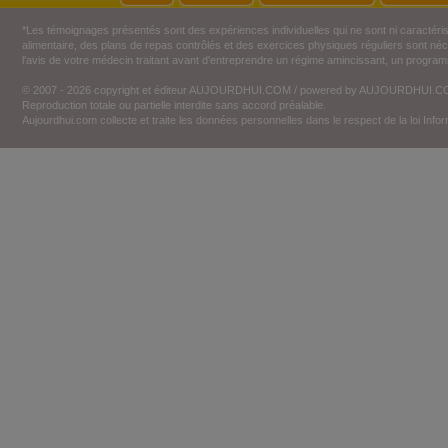
*Les témoignages présentés sont des expériences individuelles qui ne sont ni caractéri
alimentaire, des plans de repas contrôlés et des exercices physiques réguliers sont n
l'avis de votre médecin traitant avant d'entreprendre un régime amincissant, un programm
© 2007 - 2026 copyright et éditeur AUJOURDHUI.COM / powered by AUJOURDHUI.
Reproduction totale ou partielle interdite sans accord préalable.
Aujourdhui.com collecte et traite les données personnelles dans le respect de la loi Inf