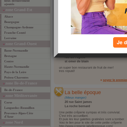
lieux dernièrement
ajoutés
Crêperie du Port
zone Grand-Est
(Mieux manger)
3 quai Bateliers
Alsace
35480 Guipry
Bourgogne
Très bonnes galettes et crèpes
Champagne-Ardenne
Franche-Comté
»
soyez le premie
Lorraine
Je d
zone Grand-Ouest
les boisiers
Basse-Normandie
(Mieux manger)
Bretagne
rue de l eglise
Centre
st omer de blain
Haute-Normandie
un super bon restaurant de fruit de mer!
tres reputé!
Pays de la Loire
Poitou-Charentes
»
soyez le premie
zone Ile-de-France
Ile-de-France
La belle époque
zone Méditerranée
(Mieux manger)
20 rue Saint james
Corse
La roche bernard
Languedoc-Roussillon
Une petite crêperie sympas et très convivial.
Provence-Alpes-Côte
C'est très accueillant.
d'Azur
Et puis les leur galettes gratinées sont a tomber.
zone Nord
Voici le lien pour le site de cette petite crêperie
http://www.creperie-labelleepoque.com/