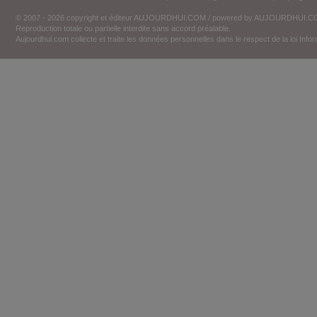
© 2007 - 2026 copyright et éditeur AUJOURDHUI.COM / powered by AUJOURDHUI.
Reproduction totale ou partielle interdite sans accord préalable.
Aujourdhui.com collecte et traite les données personnelles dans le respect de la loi Inf