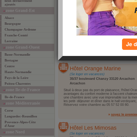
lieux dernièrement
1
2
ajoutés
zone Grand-Est
Clos Ermitage
Alsace
(Se loger en vacances)
34, rue du Wittertalhof, 67140 Le Hohwald
Bourgogne
Le Hohwald
Champagne-Ardenne
Au Clos Ermitage, les mots d'ordre sont sérénité 
Franche-Comté
ancienne demeure pleine de charme et de mystèr
Lorraine
extraordinaire de verdure: un véritable havre de p
Je d
88 08 31 31
zone Grand-Ouest
Basse-Normandie
»
soyez le premie
Bretagne
Centre
Hôtel Orange Marine
Haute-Normandie
(Se loger en vacances)
Pays de la Loire
35/37 boulevard Chanzy 33120 Arcachon
Arcachon
Poitou-Charentes
zone Ile-de-France
Situé à deux pas du port de plaisance, l'hôtel Or
avantages du confort moderne à l'accent chaleur
Ile-de-France
une chambre avec une vue imprenable sur la mer.
les petit- déjeuner et dîner dans le hall verdoyan
zone Méditerranée
Réservez votre chambre au 05 57 52 00 80.
Corse
»
soyez le premie
Languedoc-Roussillon
Provence-Alpes-Côte
d'Azur
Hôtel Les Mimosas
zone Nord
(Se loger en vacances)