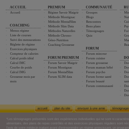
ACCUEIL
PREMIUM
COMMUNAUTÉ
RU
Accueil
Régime Savoir Maigrir
Groupes
Min
Méthode Montignac
Blogs
Nut
Méthode MentalSlim
Rencontres
Cui
COACHING
Méthode Slim Data
Bons plans
Psy
Menus régime
Méthodes Naturelles
Témoignages
For
Liste de courses
Méthode Chrono-
Quiz
Gro
Suivi des mensurations
Géno-Nutrition
Ma
Réglette de régime
Coaching Grossesse
Bea
FORUM
Exercices physiques
Compteur de calories
Forum minceur
FORUM PREMIUM
DO
Calcul poids idéal
Forum cuisine
Calcul IMC
Forum Savoir Maigrir
Forum grossesse
Dos
Courbe de poids
Forum Montignac
Forum maman bébé
Dos
Calcul IMG
Forum MentalSlim
Forum psycho
Dos
Grossesse mois par
Forum SLIM data
Forum forme santé
Dos
mois
Forum beauté
san
Forum communauté
Dos
Dos
Dos
accueil
plan du site
envoyer à une amie
témoignage
*Les témoignages présentés sont des expériences individuelles qui ne sont ni caractéri
alimentaire, des plans de repas contrôlés et des exercices physiques réguliers sont n
l'avis de votre médecin traitant avant d'entreprendre un régime amincissant, un programm