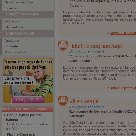
77 avenue de la République 33120 Arcac
Nord-Pas-de-Calais
Arcachon
Picardie
En plein centre d'Arcachon, mais suffisamment ex
zone Rhône-Alpes
procure le quartier de la ville d'Automne, cet hôte
qualité/ prix en ayant accès à tous les services de
Auvergne
05 56 83 45 86.
Rhône-Alpes
zone Sud-Ouest
»
soyez le premie
Aquitaine
Hôtel Le coq sauvage
Limousin
(Se loger en vacances)
Midi-Pyrénées
71 avenue du port Cavernes 33450 Saint-
Saint- Loubes
L'univers traditionnel de l'hôtel- restaurant Le co
hôtel situé en bordure de Dordogne conjugue simpli
paisible, où vous pourrez déguster des repas du te
Contactez- nous au 05 56 20 41 04.
»
soyez le premie
Villa Catarie
(Se loger en vacances)
lieux dernièrement ajoutés
415, avenue du Général de Gaulle, 64210 
Crique sympa pour se
Guéthary
baigner
A la Ville Catarie, on se sent comme chez soi: pe
Haut de Cavalaire, Cavalaire
par la qualité des matériaux utilisés. La Villa Cata
sur Mer
Louis XVI, des voûtes et piliers magnifiques, tent
Si possible, demandez à visiter quelques chambres
Piscine Charras à