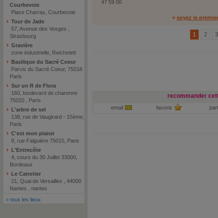
47 59 00
Courbevoie
Place Charras, Courbevoie
»
soyez le premie
Tour de Jade
57, Avenue des Vosges ,
1
2
Strasbourg
Gravière
zone industrielle, Reichstett
Basilique du Sacré Coeur
Parvis du Sacré Coeur, 75018
Paris
Sur un R de Flora
160, boulevard de charonne
recommander cett
75020 , Paris
email
favoris
par
L'arbre de sel
138, rue de Vaugirard - 15ème,
Paris
C'est mon plaisir
8, rue Falguière 75015, Paris
L'Entrecôte
4, cours du 30 Juillet 33000,
Bordeaux
Le Canotier
21, Quai de Versailles , 44000
Nantes , nantes
»
tous les lieux