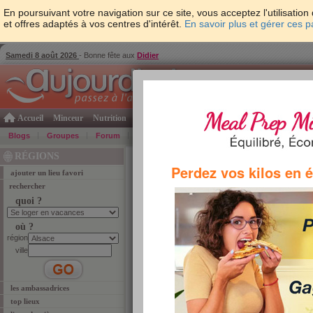
En poursuivant votre navigation sur ce site, vous acceptez l'utilisati
et offres adaptés à vos centres d'intérêt.
En savoir plus et gérer ces 
Samedi 8 août 2026
- Bonne fête aux
Didier
Accueil
Minceur
Nutrition
Cuisine
Psycho & tests
Forme & santé
Gro
Blogs
Groupes
Forum
Guide
Photos
Bons Plans
Témoign
RÉGIONS
Accueil
>
régions
> derniers lieux
Perdez vos kilos en 
ajouter un lieu favori
rechercher
rechercher
quoi ?
quoi ?
où ?
région
où ?
ville
région
ville
Se loger en vacances
les ambassadrices
top lieux