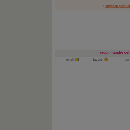
»
soyez le premie
recommander cett
email
favoris
par