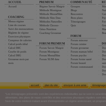
ACCUEIL
PREMIUM
COMMUNAUTÉ
RU
Accueil
Régime Savoir Maigrir
Groupes
Min
Méthode Montignac
Blogs
Nut
Méthode MentalSlim
Rencontres
Cui
COACHING
Méthode Slim Data
Bons plans
Psy
Menus régime
Méthodes Naturelles
Témoignages
For
Liste de courses
Méthode Chrono-
Quiz
Gro
Suivi des mensurations
Géno-Nutrition
Ma
Réglette de régime
Coaching Grossesse
Bea
FORUM
Exercices physiques
Compteur de calories
Forum minceur
FORUM PREMIUM
DO
Calcul poids idéal
Forum cuisine
Calcul IMC
Forum Savoir Maigrir
Forum grossesse
Dos
Courbe de poids
Forum Montignac
Forum maman bébé
Dos
Calcul IMG
Forum MentalSlim
Forum psycho
Dos
Grossesse mois par
Forum SLIM data
Forum forme santé
Dos
mois
Forum beauté
san
Forum communauté
Dos
Dos
Dos
accueil
plan du site
envoyer à une amie
témoignage
*Les témoignages présentés sont des expériences individuelles qui ne sont ni caractéri
alimentaire, des plans de repas contrôlés et des exercices physiques réguliers sont n
l'avis de votre médecin traitant avant d'entreprendre un régime amincissant, un programm