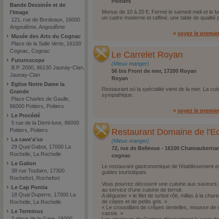
Poitiers
Bande Dessinée et de
Menus de 10 à 20 €. Fermé le samedi midi et le lun
l'Image
un cadre moderne et raffiné, une table de qualité
121, rue de Bordeaux, 16000
Angoulême, Angoulême
»
soyez le premie
Musée des Arts du Cognac
Place de la Salle Verte, 16100
Cognac, Cognac
Le Carrelet Royan
Futuroscope
(Mieux manger)
B.P. 2000, 86130 Jaunay-Clan,
56 bis Front de mer, 17200 Royan
Jaunay-Clan
Royan
Eglise Notre Dame la
Restaurant où la spécialité vient de la mer. La cuis
Grande
sympathique.
Place Charles de Gaulle,
86000 Poitiers, Poitiers
»
soyez le premie
Le Procédé
5 rue de la Demi-lune, 86000
Poitiers, Poitiers
Restaurant Domaine de l'E
La cave'a'so
(Mieux manger)
29 Quai Gabut, 17000 La
72, rue de Bellevue - 16100 Chateauberna
Rochelle, La Rochelle
cognac
Le Galion
Le restaurant gastronomique de l’établissement es
38 rue Toufaire, 17300
guides touristiques.
Rochefort, Rochefort
Vous pourrez découvrir une cuisine aux saveurs p
Le Cap Pontia
au service d’une cuisine de terroir.
18 Quai Duperre, 17000 La
A déguster « le filet de turbot rôti, millas à la ch
de cèpes et de petits gris. »
Rochelle, La Rochelle
« Le croustillant de crêpes dentelles, mousse de c
Le Terminus
cassis. »
3 place de la Gare, 16000