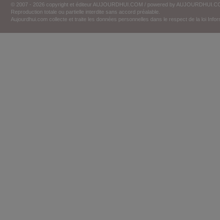
© 2007 - 2026 copyright et éditeur AUJOURDHUI.COM / powered by AUJOURDHUI.
Reproduction totale ou partielle interdite sans accord préalable.
Aujourdhui.com collecte et traite les données personnelles dans le respect de la loi Inf