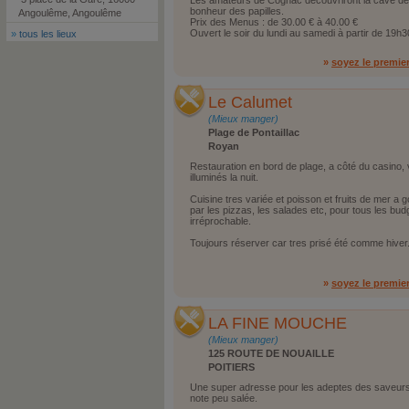
Les amateurs de Cognac découvriront la cave de 
bonheur des papilles.
Angoulême, Angoulême
Prix des Menus : de 30.00 € à 40.00 €
Ouvert le soir du lundi au samedi à partir de 19h3
»
tous les lieux
»
soyez le premie
Le Calumet
(Mieux manger)
Plage de Pontaillac
Royan
Restauration en bord de plage, a côté du casino, v
illuminés la nuit.
Cuisine tres variée et poisson et fruits de mer a
par les pizzas, les salades etc, pour tous les bud
irréprochable.
Toujours réserver car tres prisé été comme hiver
»
soyez le premie
LA FINE MOUCHE
(Mieux manger)
125 ROUTE DE NOUAILLE
POITIERS
Une super adresse pour les adeptes des saveurs
note peu salée.