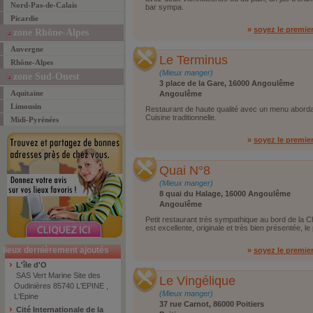
Nord-Pas-de-Calais
bar sympa.
Picardie
»
soyez le premie
zone Rhône-Alpes
Auvergne
Le Terminus
Rhône-Alpes
(Mieux manger)
zone Sud-Ouest
3 place de la Gare, 16000 Angoulême
Aquitaine
Angoulême
Limousin
Restaurant de haute qualité avec un menu abordabl
Cuisine traditionnelle.
Midi-Pyrénées
»
soyez le premie
Quai N°8
(Mieux manger)
8 quai du Halage, 16000 Angoulême
Angoulême
Petit restaurant très sympathique au bord de la C
est excellente, originale et très bien présentée, l
lieux dernièrement ajoutés
»
soyez le premie
L'île d'O
SAS Vert Marine Site des
Le Vingélique
Oudinières 85740 L'EPINE ,
(Mieux manger)
L'Epine
37 rue Carnot, 86000 Poitiers
Cité Internationale de la