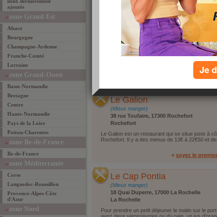
lieux dernièrement
ajoutés
zone Grand-Est
La cave'a'so
Alsace
(Mieux manger)
Bourgogne
29 Quai Gabut, 17000 La Rochelle
Champagne-Ardenne
La Rochelle
Franche-Comté
La Cav'a'so est un bar à vin et à cocktail. Il off
accueillant et on peut assister à de charmants co
Lorraine
Je d
zone Grand-Ouest
»
soyez le premie
Basse-Normandie
Bretagne
Le Galion
Centre
(Mieux manger)
Haute-Normandie
38 rue Toufaire, 17300 Rochefort
Pays de la Loire
Rochefort
Poitou-Charentes
Le Galion est un restaurant qui se situe juste à c
Rochefort. Il y a des menus de 13€ à 22€50 et des
zone Ile-de-France
Ile-de-France
»
soyez le premie
zone Méditerranée
Le Cap Pontia
Corse
Languedoc-Roussillon
(Mieux manger)
18 Quai Duperre, 17000 La Rochelle
Provence-Alpes-Côte
d'Azur
La Rochelle
zone Nord
Pour prendre un petit déjeuner le matin sur le port.
avez deux viennoiseries ou du pain, un jus d'or