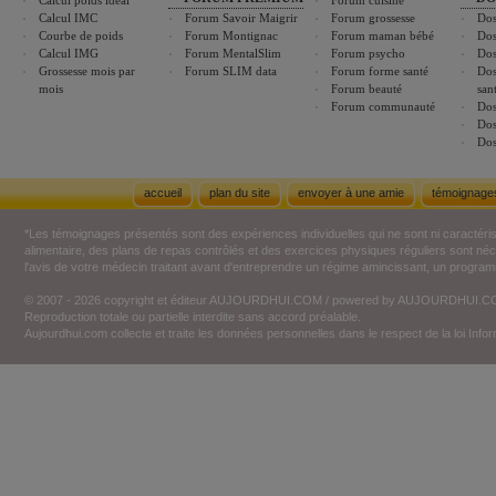
Calcul poids idéal
Forum cuisine
Calcul IMC
Forum Savoir Maigrir
Forum grossesse
Dos
Courbe de poids
Forum Montignac
Forum maman bébé
Dos
Calcul IMG
Forum MentalSlim
Forum psycho
Dos
Grossesse mois par
Forum SLIM data
Forum forme santé
Dos
mois
Forum beauté
san
Forum communauté
Dos
Dos
Dos
accueil
plan du site
envoyer à une amie
témoignage
*Les témoignages présentés sont des expériences individuelles qui ne sont ni caractéri
alimentaire, des plans de repas contrôlés et des exercices physiques réguliers sont n
l'avis de votre médecin traitant avant d'entreprendre un régime amincissant, un programm
© 2007 - 2026 copyright et éditeur AUJOURDHUI.COM / powered by AUJOURDHUI.
Reproduction totale ou partielle interdite sans accord préalable.
Aujourdhui.com collecte et traite les données personnelles dans le respect de la loi Inf