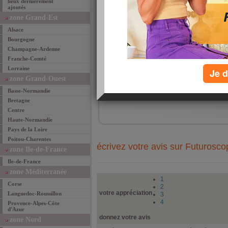
lieux dernièrement
la na
ajoutés
décou
21h.
zone Grand-Est
Alsace
Bourgogne
Champagne-Ardenne
Franche-Comté
Lorraine
Je d
zone Grand-Ouest
ajouté 
Basse-Normandie
ajouter un lieu fav
Bretagne
Centre
Haute-Normandie
Pays de la Loire
Poitou-Charentes
écrivez votre avis sur Futurosco
zone Ile-de-France
Ile-de-France
zone Méditerranée
1
Corse
2
votre appréciation
:
Languedoc-Roussillon
3
4
Provence-Alpes-Côte
d'Azur
donnez votre avis
zone Nord