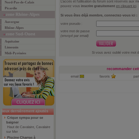
L’accès et l’utilisation du forum sont réservés aux
Nord-Pas-de-Calais
pouvez vous
inscrire gratuitement
en cliquant ici
.
Picardie
zone Rhône-Alpes
Si vous êtes déjà membre, connectez-vous ici :
Auvergne
votre pseudo :
Rhône-Alpes
votre mot de passe
zone Sud-Ouest
(envoyé par email)
Aquitaine
Limousin
Si vous avez oublié votre mot 
Midi-Pyrénées
recommander cett
email
favoris
par
lieux dernièrement ajoutés
Crique sympa pour se
baigner
Haut de Cavalaire, Cavalaire
sur Mer
Piscine Charras à