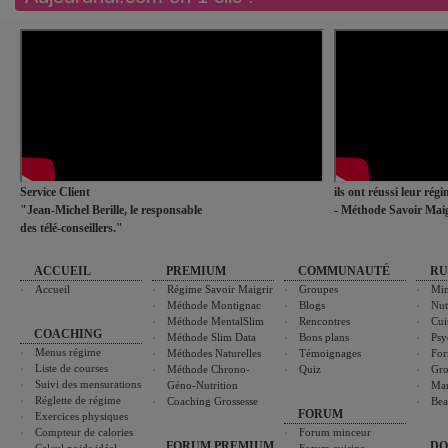
Service Client
ils ont réussi leur rég
"Jean-Michel Berille, le responsable
- Méthode Savoir Maig
des télé-conseillers."
ACCUEIL
PREMIUM
COMMUNAUTÉ
RU
Accueil
Régime Savoir Maigrir
Groupes
Min
Méthode Montignac
Blogs
Nut
Méthode MentalSlim
Rencontres
Cui
COACHING
Méthode Slim Data
Bons plans
Psy
Menus régime
Méthodes Naturelles
Témoignages
For
Liste de courses
Méthode Chrono-
Quiz
Gro
Suivi des mensurations
Géno-Nutrition
Ma
Réglette de régime
Coaching Grossesse
Bea
FORUM
Exercices physiques
Compteur de calories
Forum minceur
FORUM PREMIUM
DO