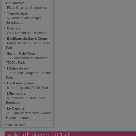
Courbevoie
Place Charras, Courbevoie
Tour de Jade
57, Avenue des Vosges ,
Strasbourg
Gravière
zone industrielle, Reichstett
Basilique du Sacré Coeur
Parvis du Sacré Coeur, 75018
Paris
Sur un R de Flora
160, boulevard de charonne
75020 , Paris
L'arbre de sel
138, rue de Vaugirard - 15ème,
Paris
C'est mon plaisir
8, rue Falguière 75015, Paris
L'Entrecôte
4, cours du 30 Juillet 33000,
Bordeaux
Le Canotier
21, Quai de Versailles , 44000
Nantes , nantes
»
tous les lieux
Aujourdhui.com en 1 clic !