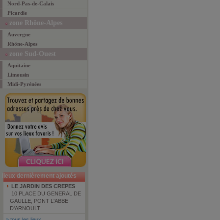
Nord-Pas-de-Calais
Picardie
zone Rhône-Alpes
Auvergne
Rhône-Alpes
zone Sud-Ouest
Aquitaine
Limousin
Midi-Pyrénées
lieux dernièrement ajoutés
LE JARDIN DES CREPES
10 PLACE DU GENERAL DE
GAULLE, PONT L'ABBE
D'ARNOULT
»
tous les lieux