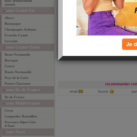
lieux dernièrement
ajoutés
LE JARDIN DES CREPES
zone Grand-Est
(Mieux manger)
10 PLACE DU GENERAL DE GAULLE
Alsace
PONT L'ABBE D'ARNOULT
Bourgogne
des crêpes comme si vous étiez en Bretagne
Champagne-Ardenne
et surtout aussi bonnes...
Franche-Comté
a goûter !!!
Lorraine
Je d
»
soyez le premie
zone Grand-Ouest
Basse-Normandie
Bretagne
Centre
Haute-Normandie
Pays de la Loire
Poitou-Charentes
recommander cett
zone Ile-de-France
email
favoris
par
Ile-de-France
zone Méditerranée
Corse
Languedoc-Roussillon
Provence-Alpes-Côte
d'Azur
zone Nord