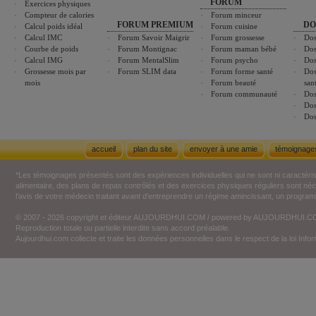
FORUM
Exercices physiques
Compteur de calories
Forum minceur
FORUM PREMIUM
DO
Calcul poids idéal
Forum cuisine
Calcul IMC
Forum Savoir Maigrir
Forum grossesse
Dos
Courbe de poids
Forum Montignac
Forum maman bébé
Dos
Calcul IMG
Forum MentalSlim
Forum psycho
Dos
Grossesse mois par
Forum SLIM data
Forum forme santé
Dos
mois
Forum beauté
san
Forum communauté
Dos
Dos
Dos
accueil
plan du site
envoyer à une amie
témoignage
*Les témoignages présentés sont des expériences individuelles qui ne sont ni caractéri
alimentaire, des plans de repas contrôlés et des exercices physiques réguliers sont n
l'avis de votre médecin traitant avant d'entreprendre un régime amincissant, un programm
© 2007 - 2026 copyright et éditeur AUJOURDHUI.COM / powered by AUJOURDHUI.
Reproduction totale ou partielle interdite sans accord préalable.
Aujourdhui.com collecte et traite les données personnelles dans le respect de la loi Inf