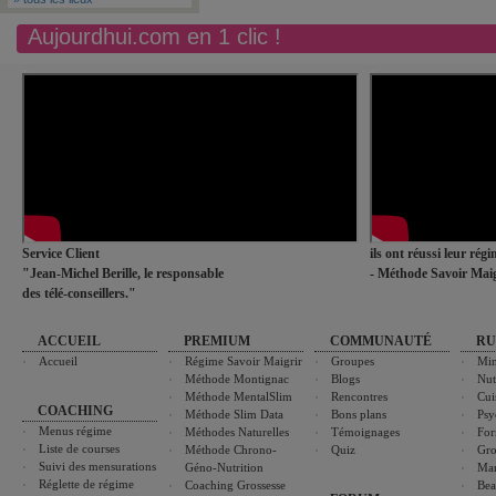
Aujourdhui.com en 1 clic !
Service Client
ils ont réussi leur rég
"Jean-Michel Berille, le responsable
- Méthode Savoir Maig
des télé-conseillers."
ACCUEIL
PREMIUM
COMMUNAUTÉ
RU
Accueil
Régime Savoir Maigrir
Groupes
Min
Méthode Montignac
Blogs
Nut
Méthode MentalSlim
Rencontres
Cui
COACHING
Méthode Slim Data
Bons plans
Psy
Menus régime
Méthodes Naturelles
Témoignages
For
Liste de courses
Méthode Chrono-
Quiz
Gro
Suivi des mensurations
Géno-Nutrition
Ma
Réglette de régime
Coaching Grossesse
Bea