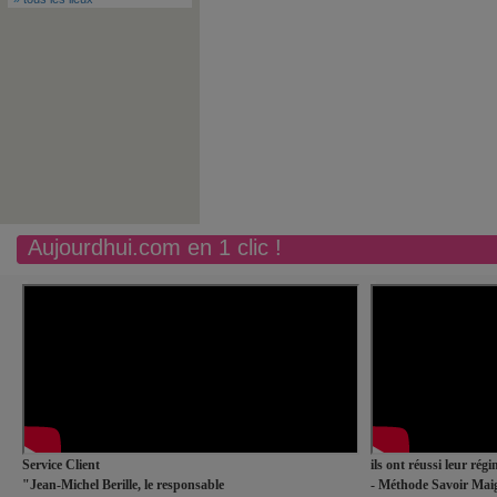
Aujourdhui.com en 1 clic !
Service Client
ils ont réussi leur rég
"Jean-Michel Berille, le responsable
- Méthode Savoir Maig