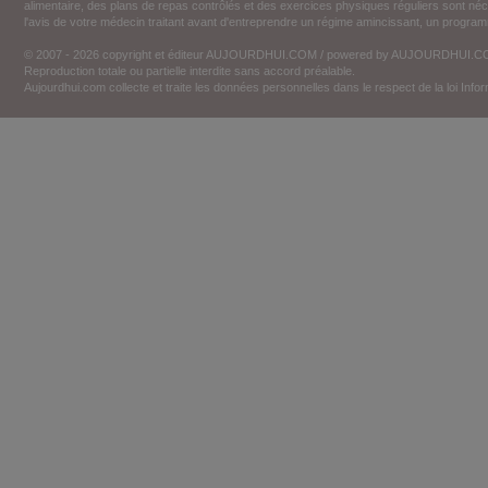
alimentaire, des plans de repas contrôlés et des exercices physiques réguliers sont n
l'avis de votre médecin traitant avant d'entreprendre un régime amincissant, un programm
© 2007 - 2026 copyright et éditeur AUJOURDHUI.COM / powered by AUJOURDHUI.
Reproduction totale ou partielle interdite sans accord préalable.
Aujourdhui.com collecte et traite les données personnelles dans le respect de la loi Inf