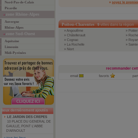
Nord-Pas-de-Calais
»
soyez le premie
Picardie
zone Rhône-Alpes
Auvergne
Poitou-Charentes
:
9
villes dans la région
Rhône-Alpes
» Angoulême
» Poitier
zone Sud-Ouest
» Châtellerault
» Roche
» Cognac
» Roya
Aquitaine
» La Rochelle
» Sainte
Limousin
» Niort
Midi-Pyrénées
recommander cett
email
favoris
par
lieux dernièrement ajoutés
LE JARDIN DES CREPES
10 PLACE DU GENERAL DE
GAULLE, PONT L'ABBE
D'ARNOULT
»
tous les lieux