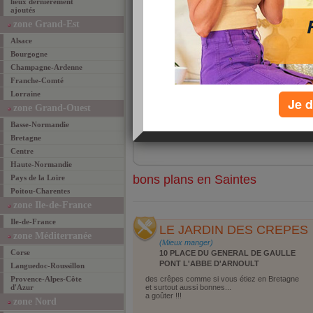
lieux dernièrement
ajoutés
LE JARDIN DES CREPES
des crêpes comme si vous étiez en
zone Grand-Est
Bretagne et surtout ... [
suite
]
Alsace
» les mieux manger
les + commenté(e)s de
Bourgogne
Champagne-Ardenne
Franche-Comté
rechercher
Lorraine
quoi ?
Je d
zone Grand-Ouest
où ?
région
Basse-Normandie
ville
Bretagne
Centre
Haute-Normandie
bons plans en Saintes
Pays de la Loire
Poitou-Charentes
zone Ile-de-France
Ile-de-France
LE JARDIN DES CREPES
zone Méditerranée
(Mieux manger)
Corse
10 PLACE DU GENERAL DE GAULLE
PONT L'ABBE D'ARNOULT
Languedoc-Roussillon
Provence-Alpes-Côte
des crêpes comme si vous étiez en Bretagne
d'Azur
et surtout aussi bonnes...
a goûter !!!
zone Nord