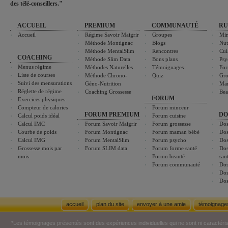
des télé-conseillers."
ACCUEIL
PREMIUM
COMMUNAUTÉ
RU
Accueil
Régime Savoir Maigrir
Groupes
Min
Méthode Montignac
Blogs
Nut
Méthode MentalSlim
Rencontres
Cui
COACHING
Méthode Slim Data
Bons plans
Psy
Menus régime
Méthodes Naturelles
Témoignages
For
Liste de courses
Méthode Chrono-
Quiz
Gro
Suivi des mensurations
Géno-Nutrition
Ma
Réglette de régime
Coaching Grossesse
Bea
FORUM
Exercices physiques
Compteur de calories
Forum minceur
FORUM PREMIUM
DO
Calcul poids idéal
Forum cuisine
Calcul IMC
Forum Savoir Maigrir
Forum grossesse
Dos
Courbe de poids
Forum Montignac
Forum maman bébé
Dos
Calcul IMG
Forum MentalSlim
Forum psycho
Dos
Grossesse mois par
Forum SLIM data
Forum forme santé
Dos
mois
Forum beauté
san
Forum communauté
Dos
Dos
Dos
accueil
plan du site
envoyer à une amie
témoignage
*Les témoignages présentés sont des expériences individuelles qui ne sont ni caractéri