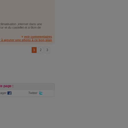
climatisation ,internet dans une
zur et du castellet et a 6km de
»
voir commentaires
r à ajouter une photo à ce bon plan
1
2
3
e page :
tager
Twitter