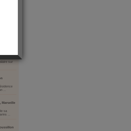
laire sur
on
 résidence
n ...
 Marseille
 de sa
arins ...
oussillon