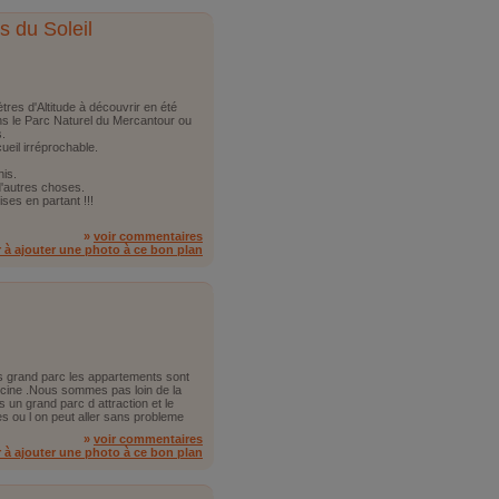
s du Soleil
tres d'Altitude à découvrir en été
s le Parc Naturel du Mercantour ou
s.
ueil irréprochable.
nis.
d'autres choses.
ses en partant !!!
»
voir commentaires
r à ajouter une photo à ce bon plan
es grand parc les appartements sont
scine .Nous sommes pas loin de la
s un grand parc d attraction et le
s ou l on peut aller sans probleme
»
voir commentaires
r à ajouter une photo à ce bon plan