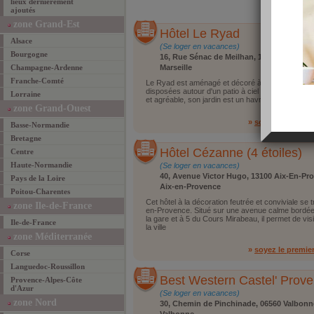
lieux dernièrement
ajoutés
zone Grand-Est
Hôtel Le Ryad
Alsace
(Se loger en vacances)
Bourgogne
16, Rue Sénac de Meilhan, 13001 Marseille
Champagne-Ardenne
Marseille
Franche-Comté
Le Ryad est aménagé et décoré à l'image des g
disposées autour d'un patio à ciel ouvert. L'accue
Lorraine
et agréable, son jardin est un havre de paix.
zone Grand-Ouest
»
soyez le premie
Basse-Normandie
Bretagne
Hôtel Cézanne (4 étoiles)
Centre
Haute-Normandie
(Se loger en vacances)
40, Avenue Victor Hugo, 13100 Aix-En-Pr
Pays de la Loire
Aix-en-Provence
Poitou-Charentes
Cet hôtel à la décoration feutrée et conviviale se 
zone Ile-de-France
en-Provence. Situé sur une avenue calme bordée 
la gare et à 5 du Cours Mirabeau, il permet de visi
Ile-de-France
la ville
zone Méditerranée
»
soyez le premie
Corse
Languedoc-Roussillon
Best Western Castel' Proven
Provence-Alpes-Côte
d'Azur
(Se loger en vacances)
zone Nord
30, Chemin de Pinchinade, 06560 Valbonn