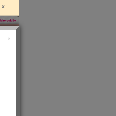
isite guidée
×
uide vidéo
 ?