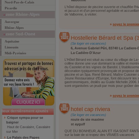
Valbonne
Nord-Pas-de-Calais
L'hôtel dispose de piscine ouverte et chauffée l'
Picardie
et jacuzzi et d'un personnel agréable et accueillant
zone Rhône-Alpes
de Valbonne, à visiter.
Auvergne
»
soyez le premie
Rhône-Alpes
zone Sud-Ouest
Hostellerie Bérard et Spa (3
Aquitaine
(Se loger en vacances)
Limousin
6, Avenue Gabriel Péri, 83740 La Cadiere-
La Cadière-D'Azur
Midi-Pyrénées
L'Hôtel Bérard est situé au cœur du village de La-
colline donne une vue dominant la vallée et montre
du Castelet et les vignes de Bandol. L'établisse
décoration typiquement provençale et propose de
piscine et un Spa. René Bérard, Maître Cuisinier 
Jeune Restaurateur d'Europe, font découvrir les
gastronomiques, étoilés au Guide Michelin 2006
sont organisées un jeudi par mois pour goûter des
»
soyez le premie
hotel cap riviera
lieux dernièrement ajoutés
(Se loger en vacances)
Crique sympa pour se
route de ste maxime
baigner
st aygulf
Haut de Cavalaire, Cavalaire
QUE DU BONHEUR, ALAIN ET ISA SONT FANTAS
sur Mer
sur la baie de st tropez des VRAIES vacances
Le Palais des Papes