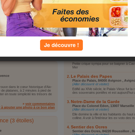
Vous reposer
1
2
3
Vous promener
Visiter le coin
Faire du shopping
Autre
randes demeures marocaines,
il y est particulièrement chaleureux
top lieux
Je découvre !
»
voir les 1 commentaires
Crique sympa pour se baigner
r à ajouter une photo à ce bon plan
Haut de Cavalaire , Cavalaire sur Mer
(Autres lieux)
Petite crique sympa pour se baigner à Cava
Mer
ovence
Le Palais des Papes
Place du Palais, 84000 Avignon , Avign
(Aller découvrir et visiter)
trouve dans le cœur historique d'Aix-
Edifié au XIVe siècle, le Palais-Vieux fut la
de platanes, à 2 minutes à pied de
des souverains pontifes et est aujourd'hui u
ter en toute simplicité les trésors de
Notre-Dame de la Garde
»
voir commentaires
Place du Colonel Edon, 13007 Marseille ,
r à ajouter une photo à ce bon plan
(Aller découvrir et visiter)
Elle domine la ville et les habitants du haut
colline. A voir à l'intérieur les ex-voto des m
ce (3 étoiles)
Sentier des Ocres
e
Sentier des Ocres, 84220 Roussillon , R
(Aller découvrir et visiter)