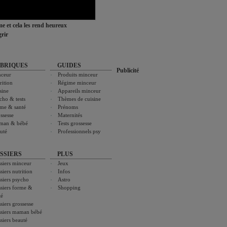
ime et cela les rend heureux
rir
BRIQUES
GUIDES
Publicité
ceur
Produits minceur
rition
Régime minceur
sine
Appareils minceur
cho & tests
Thèmes de cuisine
me & santé
Prénoms
ssesse
Maternités
man & bébé
Tests grossesse
uté
Professionnels psy
SSIERS
PLUS
siers minceur
Jeux
siers nutrition
Infos
siers psycho
Astro
siers forme &
Shopping
té
siers grossesse
siers maman bébé
siers beauté