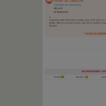
hotel la caleche
(Se loger en vacances)
48 rn 8
le beausset
s
superbe petit hotel deux etoiles pas cher avec tv 
petite ville provençal a deux pas de la cadiere d'a
bandol
»
soyez le premie
recommander cett
email
favoris
par