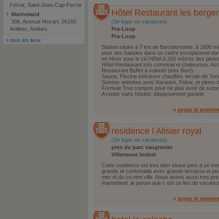
Ferrat, Saint-Jean-Cap-Ferrat
Hôtel Restaurant les berger
Marineland
306, Avenue Mozart, 06160
(Se loger en vacances)
Antibes, Antibes
Pra-Loup
Pra-Loup
»
tous les lieux
Station située à 7 km de Barcelonnette, à 1600 mè
pour des balades dans un cadre exceptionnel dan
en Hiver pour le ski Hôtel à 200 mètres des piste
Hôtel Restaurant très convivial et chaleureux. Acc
Restaurant Buffet à volonté (très Bon!).
Sauna, Piscine intérieure chauffée, terrain de Ten
Soirées animées avec Karaoké, Poker, et pleins 
Formule Tout compris pour ne plus avoir de surpri
A visiter sans hésiter, dépaysement garanti.
»
soyez le premie
residence l Alisier royal
(Se loger en vacances)
pres du parc vaugrenier
Villeneuve loubet
Cette residence est tres bien situee pers d un tr
grands et confortable evec grande terrasse et pi
mer et du ce,ntre ville .Nous avons aussi tres pre
marineland .je pense que c est un lieu de vacance
»
soyez le premie