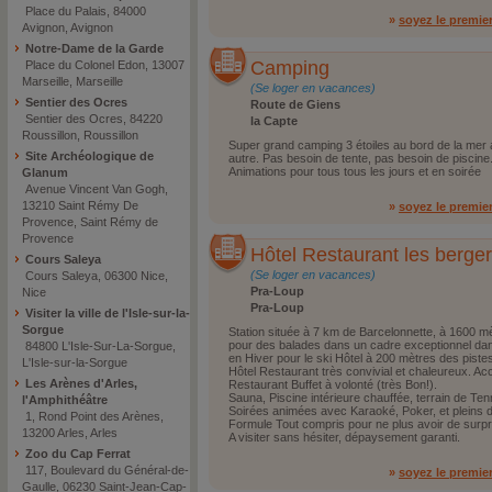
Place du Palais, 84000
»
soyez le premie
Avignon, Avignon
Notre-Dame de la Garde
Camping
Place du Colonel Edon, 13007
Marseille, Marseille
(Se loger en vacances)
Sentier des Ocres
Route de Giens
Sentier des Ocres, 84220
la Capte
Roussillon, Roussillon
Super grand camping 3 étoiles au bord de la mer
Site Archéologique de
autre. Pas besoin de tente, pas besoin de piscine
Animations pour tous tous les jours et en soirée
Glanum
Avenue Vincent Van Gogh,
13210 Saint Rémy De
»
soyez le premie
Provence, Saint Rémy de
Provence
Hôtel Restaurant les berger
Cours Saleya
(Se loger en vacances)
Cours Saleya, 06300 Nice,
Pra-Loup
Nice
Pra-Loup
Visiter la ville de l'Isle-sur-la-
Sorgue
Station située à 7 km de Barcelonnette, à 1600 mè
pour des balades dans un cadre exceptionnel dan
84800 L'Isle-Sur-La-Sorgue,
en Hiver pour le ski Hôtel à 200 mètres des piste
L'Isle-sur-la-Sorgue
Hôtel Restaurant très convivial et chaleureux. Acc
Les Arènes d'Arles,
Restaurant Buffet à volonté (très Bon!).
Sauna, Piscine intérieure chauffée, terrain de Ten
l'Amphithéâtre
Soirées animées avec Karaoké, Poker, et pleins 
1, Rond Point des Arènes,
Formule Tout compris pour ne plus avoir de surpri
13200 Arles, Arles
A visiter sans hésiter, dépaysement garanti.
Zoo du Cap Ferrat
117, Boulevard du Général-de-
»
soyez le premie
Gaulle, 06230 Saint-Jean-Cap-