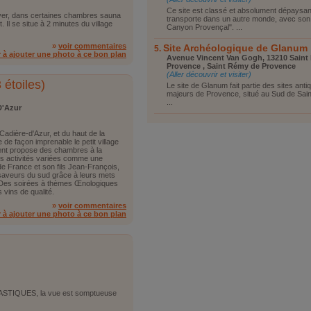
Ce site est classé et absolument dépaysan
hiver, dans certaines chambres sauna
transporte dans un autre monde, avec so
. Il se situe à 2 minutes du village
Canyon Provençal". ...
»
voir commentaires
Site Archéologique de Glanum
r à ajouter une photo à ce bon plan
Avenue Vincent Van Gogh, 13210 Saint
Provence , Saint Rémy de Provence
(Aller découvrir et visiter)
 étoiles)
Le site de Glanum fait partie des sites anti
majeurs de Provence, situé au Sud de Sai
...
D'Azur
Cadière-d'Azur, et du haut de la
 de façon imprenable le petit village
ment propose des chambres à la
s activités variées comme une
de France et son fils Jean-François,
 saveurs du sud grâce à leurs mets
. Des soirées à thèmes Œnologiques
 vins de qualité.
»
voir commentaires
r à ajouter une photo à ce bon plan
TIQUES, la vue est somptueuse