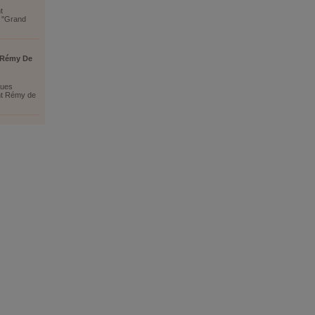
t
n "Grand
 Rémy De
ques
nt Rémy de