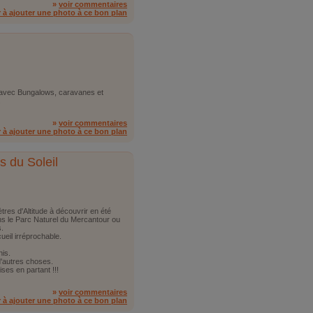
»
voir commentaires
r à ajouter une photo à ce bon plan
 avec Bungalows, caravanes et
.
»
voir commentaires
r à ajouter une photo à ce bon plan
s du Soleil
tres d'Altitude à découvrir en été
s le Parc Naturel du Mercantour ou
s.
ueil irréprochable.
nis.
d'autres choses.
ses en partant !!!
»
voir commentaires
r à ajouter une photo à ce bon plan