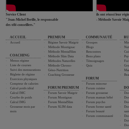
Service Client
ils ont réussi leur rég
"Jean-Michel Berille, le responsable
- Méthode Savoir Maig
des télé-conseillers."
ACCUEIL
PREMIUM
COMMUNAUTÉ
RU
Accueil
Régime Savoir Maigrir
Groupes
Min
Méthode Montignac
Blogs
Nut
Méthode MentalSlim
Rencontres
Cui
COACHING
Méthode Slim Data
Bons plans
Psy
Menus régime
Méthodes Naturelles
Témoignages
For
Liste de courses
Méthode Chrono-
Quiz
Gro
Suivi des mensurations
Géno-Nutrition
Ma
Réglette de régime
Coaching Grossesse
Bea
FORUM
Exercices physiques
Compteur de calories
Forum minceur
FORUM PREMIUM
DO
Calcul poids idéal
Forum cuisine
Calcul IMC
Forum Savoir Maigrir
Forum grossesse
Dos
Courbe de poids
Forum Montignac
Forum maman bébé
Dos
Calcul IMG
Forum MentalSlim
Forum psycho
Dos
Grossesse mois par
Forum SLIM data
Forum forme santé
Dos
mois
Forum beauté
san
Forum communauté
Dos
Dos
Dos