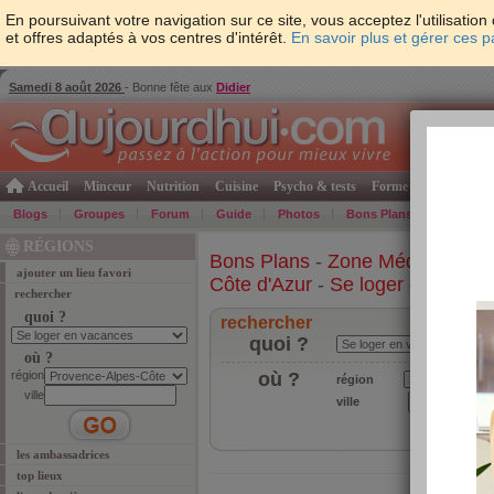
En poursuivant votre navigation sur ce site, vous acceptez l'utilisati
et offres adaptés à vos centres d'intérêt.
En savoir plus et gérer ces 
Samedi 8 août 2026
- Bonne fête aux
Didier
Accueil
Minceur
Nutrition
Cuisine
Psycho & tests
Forme & santé
Gro
Blogs
Groupes
Forum
Guide
Photos
Bons Plans
Témoign
RÉGIONS
Bons Plans
-
Zone Méditerrané
ajouter un lieu favori
Côte d'Azur
-
Se loger en vacan
rechercher
quoi ?
rechercher
quoi ?
où ?
région
où ?
région
ville
ville
les ambassadrices
top lieux