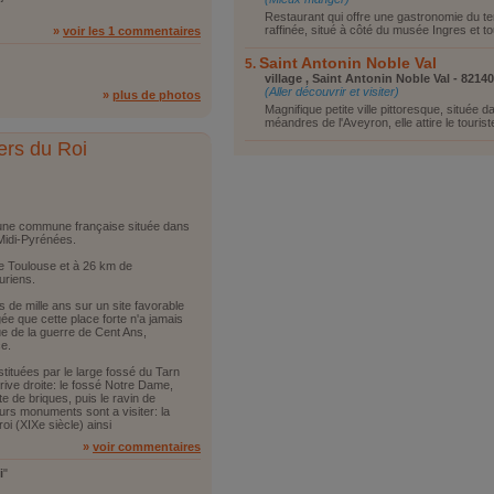
Restaurant qui offre une gastronomie du ter
raffinée, situé à côté du musée Ingres et tou
»
voir les 1 commentaires
Saint Antonin Noble Val
village , Saint Antonin Noble Val - 82140
(Aller découvrir et visiter)
»
plus de photos
Magnifique petite ville pittoresque, située d
méandres de l'Aveyron, elle attire le touriste
ers du Roi
t une commune française située dans
Midi-Pyrénées.
e Toulouse et à 26 km de
uriens.
us de mille ans sur un site favorable
e que cette place forte n'a jamais
ue de la guerre de Cent Ans,
ce.
tituées par le large fossé du Tarn
 rive droite: le fossé Notre Dame,
e de briques, puis le ravin de
eurs monuments sont a visiter: la
oi (XIXe siècle) ainsi
»
voir commentaires
i
"