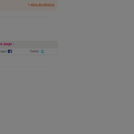
»
plus de photos
e page :
tager
Twitter