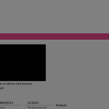
ime et cela les rend heureux
rir
BRIQUES
GUIDES
Publicité
ceur
Produits minceur