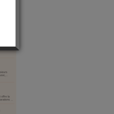
sieurs
use,...
 offre la
arations ...
N