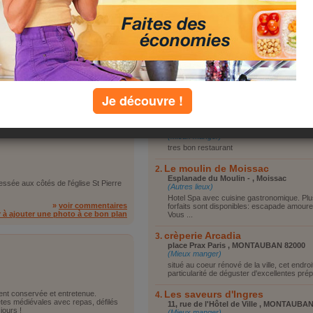
Vous reposer
Vous promener
Visiter le coin
Faire du shopping
Autre
 méandres de l'Aveyron, elle attire le
nical, à ses manifestations. A la
»
voir commentaires
Je découvre !
top lieux
r à ajouter une photo à ce bon plan
Chateau St Marcel
chateau st marcel , 82 440 REALVILLE
(Mieux manger)
tres bon restaurant
Le moulin de Moissac
Esplanade du Moulin - , Moissac
ressée aux côtés de l'église St Pierre
(Autres lieux)
Hotel Spa avec cuisine gastronomique. Plu
»
voir commentaires
forfaits sont disponibles: escapade amoure
r à ajouter une photo à ce bon plan
Vous ...
crèperie Arcadia
place Prax Paris , MONTAUBAN 82000
(Mieux manger)
situé au coeur rénové de la ville, cet endroit
particularité de déguster d'excellentes prép
Les saveurs d'Ingres
ent conservée et entretenue.
êtes médiévales avec repas, défilés
11, rue de l'Hôtel de Ville , MONTAUBA
jours !
(Mieux manger)