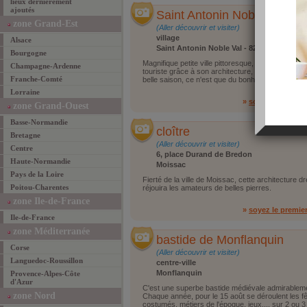
lieux dernièrement
ajoutés
Saint Antonin Noble Val
zone Grand-Est
(Aller découvrir et visiter)
village
Alsace
Saint Antonin Noble Val - 82140
Bourgogne
Magnifique petite ville pittoresque, située dans les
Champagne-Ardenne
touriste grâce à son architecture, son marché domi
Franche-Comté
belle saison, ce n'est que du bonheur !
Lorraine
»
soyez le premie
zone Grand-Ouest
Basse-Normandie
cloître
Bretagne
(Aller découvrir et visiter)
Centre
6, place Durand de Bredon
Haute-Normandie
Moissac
Pays de la Loire
Fierté de la ville de Moissac, cette architecture d
Poitou-Charentes
réjouira les amateurs de belles pierres.
zone Ile-de-France
»
soyez le premie
Ile-de-France
zone Méditerranée
bastide de Monflanquin
Corse
(Aller découvrir et visiter)
Languedoc-Roussillon
centre-ville
Monflanquin
Provence-Alpes-Côte
d'Azur
C'est une superbe bastide médiévale admirablem
zone Nord
Chaque année, pour le 15 août se déroulent les f
costumés, métiers de l'époque, jeux.... sur 2 ou 3 