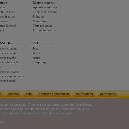
rition
Régime minceur
sine
Appareils minceur
cho & tests
Thèmes de cuisine
me & santé
Prénoms
ssesse
Maternités
man & bébé
Tests grossesse
uté
Professionnels psy
SSIERS
PLUS
siers minceur
Jeux
siers nutrition
Infos
siers psycho
Astro
siers forme &
Shopping
té
siers grossesse
siers maman bébé
siers beauté
s
contact
aide
conditions d'utilisation
recrutement
partenaires
stiques, ni garanties. Comme pour tout programme de rééquilibrage
écessaires pour perdre du poids à long terme. Demandez toujours
e sportif ou de modifier vos habitudes nutritionnelles.
COM