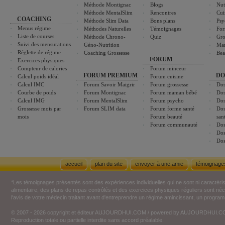
Méthode Montignac
Blogs
Nut
Méthode MentalSlim
Rencontres
Cui
COACHING
Méthode Slim Data
Bons plans
Psy
Menus régime
Méthodes Naturelles
Témoignages
For
Liste de courses
Méthode Chrono-
Quiz
Gro
Suivi des mensurations
Géno-Nutrition
Ma
Réglette de régime
Coaching Grossesse
Bea
FORUM
Exercices physiques
Compteur de calories
Forum minceur
FORUM PREMIUM
DO
Calcul poids idéal
Forum cuisine
Calcul IMC
Forum Savoir Maigrir
Forum grossesse
Dos
Courbe de poids
Forum Montignac
Forum maman bébé
Dos
Calcul IMG
Forum MentalSlim
Forum psycho
Dos
Grossesse mois par
Forum SLIM data
Forum forme santé
Dos
mois
Forum beauté
san
Forum communauté
Dos
Dos
Dos
accueil
plan du site
envoyer à une amie
témoignage
*Les témoignages présentés sont des expériences individuelles qui ne sont ni caractéri
alimentaire, des plans de repas contrôlés et des exercices physiques réguliers sont n
l'avis de votre médecin traitant avant d'entreprendre un régime amincissant, un programm
© 2007 - 2026 copyright et éditeur AUJOURDHUI.COM / powered by AUJOURDHUI.
Reproduction totale ou partielle interdite sans accord préalable.