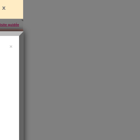
isite guidée
×
uide vidéo
 ?