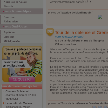
Nord-Pas-de-Calais
A voir impérativement dans le 47 !!!
Picardie
zone Rhône-Alpes
photos de "
bastide de Monflanquin
"
Auvergne
Rhône-Alpes
zone Sud-Ouest
Tour de la défense et Greni
Aquitaine
Limousin
(Aller découvrir et visiter)
rue de la république et rue de l'hospice
Midi-Pyrénées
Villemur sur tarn
Villemur-sur-Tarn (occitan : Vilamur de Tarn) es
le département de la Haute-Garonne et la région 
Commune située sur le Tarn 32 km au nord-est d
Montauban. Ses habitants sont appelés les Villem
La cité de Villemur-sur-Tarn a été fondée il y a pl
à la défense. Elle est si remarquablement aménagé
été prise, notamment par les Anglais qui, à l'époq
occupaient tout l'ouest et le sud-ouest de la Fran
Tout d'abord, ses défenses naturelles étaient cons
et par deux ravins profonds qui s'ouvraient sur la
lieux dernièrement ajoutés
toujours visible aujourd'hui et qu'enjambe une voût
Bifranc, comblé après l'inondation de 1930. Plusi
Chateau St Marcel
Tour de la défense (XIIIe siècle) Les Greniers su r
chateau st marcel, 82 440
REALVILLE
Le moulin de Moissac
photos de "
Tour de la défense et Greniers du Ro
Esplanade du Moulin - ,