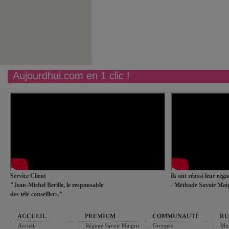
Aujourdhui.com en 1 clic !
Service Client
ils ont réussi leur rég
"Jean-Michel Berille, le responsable
- Méthode Savoir Maig
des télé-conseillers."
ACCUEIL
PREMIUM
COMMUNAUTÉ
RU
Accueil
Régime Savoir Maigrir
Groupes
Min