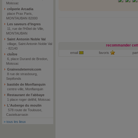
Moissac
crèperie Arcadia
place Prax Paris,
MONTAUBAN 82000
Les saveurs d'Ingres
11, rue de l'Hôtel de Ville,
MONTAUBAN
Saint Antonin Noble Val
village, Saint Antonin Noble Val
recommander cett
- 82140
email
favoris
par
cloître
6, place Durand de Bredon,
Moissac
Grainesdeterroir.com
8 rue de strasbourg,
Septfonds
bastide de Monflanquin
centre-ville, Monflanquin
Restaurant de l'abbaye
1 place roger delthil, Moissac
L'Auberge du moulin
578 route de Toulouse,
Castelsarrasin
»
tous les lieux