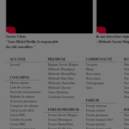
Service Client
ils ont réussi leur rég
"Jean-Michel Berille, le responsable
- Méthode Savoir Maig
des télé-conseillers."
ACCUEIL
PREMIUM
COMMUNAUTÉ
RU
Accueil
Régime Savoir Maigrir
Groupes
Min
Méthode Montignac
Blogs
Nut
Méthode MentalSlim
Rencontres
Cui
COACHING
Méthode Slim Data
Bons plans
Psy
Menus régime
Méthodes Naturelles
Témoignages
For
Liste de courses
Méthode Chrono-
Quiz
Gro
Suivi des mensurations
Géno-Nutrition
Ma
Réglette de régime
Coaching Grossesse
Bea
FORUM
Exercices physiques
Compteur de calories
Forum minceur
FORUM PREMIUM
DO
Calcul poids idéal
Forum cuisine
Calcul IMC
Forum Savoir Maigrir
Forum grossesse
Dos
Courbe de poids
Forum Montignac
Forum maman bébé
Dos
Calcul IMG
Forum MentalSlim
Forum psycho
Dos
Grossesse mois par
Forum SLIM data
Forum forme santé
Dos