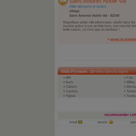
Saint Antonin Noble Val
(Aller découvrir et visiter)
village
Saint Antonin Noble Val - 82140
Magnifique petite ville pittoresque, située dans les
touriste grâce à son architecture, son marché domi
belle saison, ce n'est que du bonheur !
»
soyez le premie
Midi-Pyrénées
:
10
villes dans la région
» Albi
» Foix
» Auch
» Millau
» Cahors
» Monta
» Castres
» Tarbe
» Figeac
» Toulo
recommander cett
email
favoris
par