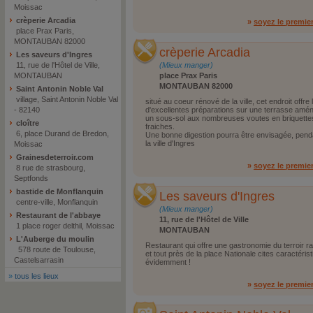
Moissac
crèperie Arcadia
»
soyez le premie
place Prax Paris,
MONTAUBAN 82000
crèperie Arcadia
Les saveurs d'Ingres
11, rue de l'Hôtel de Ville,
(Mieux manger)
MONTAUBAN
place Prax Paris
MONTAUBAN 82000
Saint Antonin Noble Val
village, Saint Antonin Noble Val
situé au coeur rénové de la ville, cet endroit offre 
- 82140
d'excellentes préparations sur une terrasse amén
un sous-sol aux nombreuses voutes en briquettes
cloître
fraiches.
6, place Durand de Bredon,
Une bonne digestion pourra être envisagée, pend
la ville d'Ingres
Moissac
Grainesdeterroir.com
»
soyez le premie
8 rue de strasbourg,
Septfonds
bastide de Monflanquin
Les saveurs d'Ingres
centre-ville, Monflanquin
(Mieux manger)
Restaurant de l'abbaye
11, rue de l'Hôtel de Ville
1 place roger delthil, Moissac
MONTAUBAN
L'Auberge du moulin
Restaurant qui offre une gastronomie du terroir r
578 route de Toulouse,
et tout près de la place Nationale cites caractéristi
Castelsarrasin
évidemment !
»
tous les lieux
»
soyez le premie