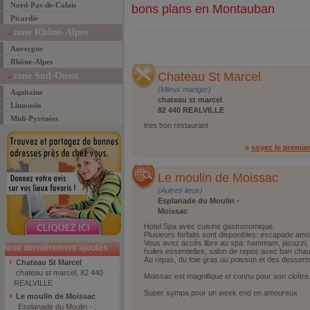
Nord-Pas-de-Calais
bons plans en Montauban
Picardie
zone Rhône-Alpes
Auvergne
Rhône-Alpes
Chateau St Marcel
zone Sud-Ouest
(Mieux manger)
Aquitaine
chateau st marcel
Limousin
82 440 REALVILLE
Midi-Pyrénées
tres bon restaurant
»
soyez le premie
Le moulin de Moissac
(Autres lieux)
Esplanade du Moulin -
Moissac
Hotel Spa avec cuisine gastronomique.
Plusieurs forfaits sont disponibles: escapade amo
Vous avez accès libre au spa: hammam, jacuzzi,
lieux dernièrement ajoutés
huiles essentielles, salon de repos avec ban chau
Au repas, du foie gras ou poisson et des desserts 
Chateau St Marcel
chateau st marcel, 82 440
Moissac est magnifique et connu pour son cloître
REALVILLE
Super sympa pour un week end en amoureux
Le moulin de Moissac
Esplanade du Moulin - ,