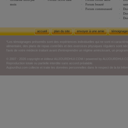
mois
Forum beauté
san
Forum communauté
Dos
Dos
Dos
accueil
plan du site
envoyer à une amie
témoignage
*Les témoignages présentés sont des expériences individuelles qui ne sont ni caractéri
alimentaire, des plans de repas contrôlés et des exercices physiques réguliers sont n
l'avis de votre médecin traitant avant d'entreprendre un régime amincissant, un programm
© 2007 - 2026 copyright et éditeur AUJOURDHUI.COM / powered by AUJOURDHUI.
Reproduction totale ou partielle interdite sans accord préalable.
Aujourdhui.com collecte et traite les données personnelles dans le respect de la loi Inf