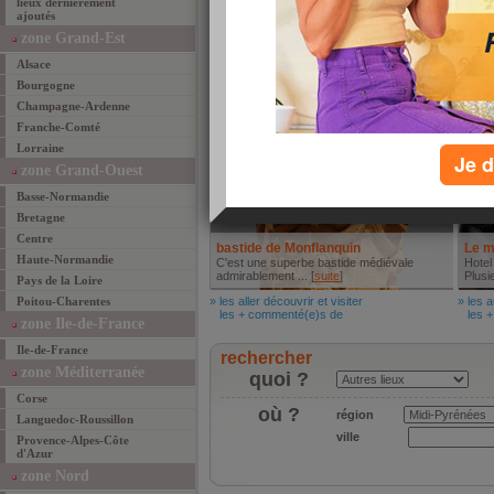
lieux dernièrement
ajoutés
Chateau St Marcel
zone Grand-Est
tres bon restaurant [
suite
]
Alsace
» les mieux manger
les + commenté(e)s de
Bourgogne
Aller découvrir et visiter
Autr
Champagne-Ardenne
Franche-Comté
Lorraine
Je d
zone Grand-Ouest
Basse-Normandie
Bretagne
Centre
bastide de Monflanquin
Le m
Haute-Normandie
C'est une superbe bastide médiévale
Hotel
admirablement ... [
suite
]
Plusie
Pays de la Loire
Poitou-Charentes
» les aller découvrir et visiter
» les a
les + commenté(e)s de
les +
zone Ile-de-France
Ile-de-France
rechercher
zone Méditerranée
quoi ?
Corse
où ?
région
Languedoc-Roussillon
ville
Provence-Alpes-Côte
d'Azur
zone Nord