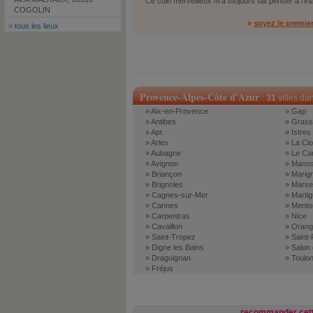
Ce coin merveilleux m'a toujours fait penser à l'Irl
COGOLIN
»
soyez le premie
»
tous les lieux
Provence-Alpes-Côte d'Azur
:
31
villes da
» Aix-en-Provence
» Gap
» Antibes
» Grass
» Apt
» Istres
» Arles
» La Cio
» Aubagne
» Le Ca
» Avignon
» Mano
» Briançon
» Marig
» Brignoles
» Marsei
» Cagnes-sur-Mer
» Marti
» Cannes
» Mento
» Carpentras
» Nice
» Cavaillon
» Orang
» Saint-Tropez
» Saint
» Digne les Bains
» Salon
» Draguignan
» Toulo
» Fréjus
recommander cett