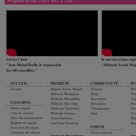
Aujourdhui.com en 1 clic !
Service Client
ils ont réussi leur rég
"Jean-Michel Berille, le responsable
- Méthode Savoir Maig
des télé-conseillers."
ACCUEIL
PREMIUM
COMMUNAUTÉ
RU
Accueil
Régime Savoir Maigrir
Groupes
Min
Méthode Montignac
Blogs
Nut
Méthode MentalSlim
Rencontres
Cui
COACHING
Méthode Slim Data
Bons plans
Psy
Menus régime
Méthodes Naturelles
Témoignages
For
Liste de courses
Méthode Chrono-
Quiz
Gro
Suivi des mensurations
Géno-Nutrition
Ma
Réglette de régime
Coaching Grossesse
Bea
FORUM
Exercices physiques
Compteur de calories
Forum minceur