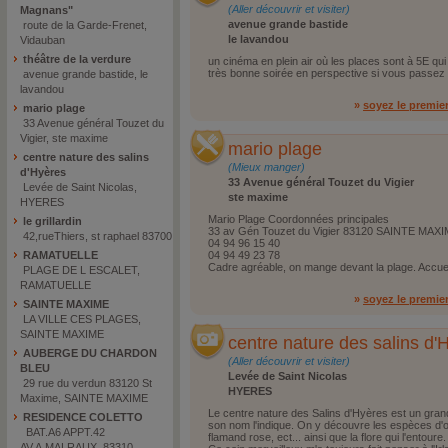
(Aller découvrir et visiter)
Magnans"
avenue grande bastide
route de la Garde-Frenet,
le lavandou
Vidauban
théâtre de la verdure
un cinéma en plein air où les places sont à 5E qui
très bonne soirée en perspective si vous passez
avenue grande bastide, le
lavandou
»
soyez le premie
mario plage
33 Avenue général Touzet du
Vigier, ste maxime
mario plage
centre nature des salins
(Mieux manger)
d'Hyères
33 Avenue général Touzet du Vigier
Levée de Saint Nicolas,
ste maxime
HYERES
Mario Plage Coordonnées principales
le grillardin
33 av Gén Touzet du Vigier 83120 SAINTE MAX
42,rueThiers, st raphael 83700
04 94 96 15 40
RAMATUELLE
04 94 49 23 78
Cadre agréable, on mange devant la plage. Accue
PLAGE DE L ESCALET,
RAMATUELLE
»
soyez le premie
SAINTE MAXIME
LA VILLE CES PLAGES,
SAINTE MAXIME
centre nature des salins d'
AUBERGE DU CHARDON
(Aller découvrir et visiter)
BLEU
Levée de Saint Nicolas
29 rue du verdun 83120 St
HYERES
Maxime, SAINTE MAXIME
Le centre nature des Salins d'Hyères est un gran
RESIDENCE COLETTO
son nom l'indique. On y découvre les espèces d'o
BAT.A6 APPT.42
flamand rose, ect... ainsi que la flore qui l'entoure.
AV.A.MALRAUX, 83310