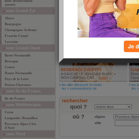
lieux dernièrement
Magnans"
ajoutés
AUB
www.bastidedesmagnans.com
magnans83@orange.fr
(terrasse ...
L'Aub
zone Grand-Est
[
suite
]
seule
Alsace
» les mieux manger
» les 
les + commenté(e)s de
les +
Bourgogne
Aller découvrir et visiter
Autr
Champagne-Ardenne
Franche-Comté
Lorraine
Je d
zone Grand-Ouest
Basse-Normandie
Bretagne
Centre
RESIDENCE COLETTO
Criq
Haute-Normandie
A GAUCHE LE VEHICULE BLANC =
Petit
MON CAMPING-CAR ... [
suite
]
Cavala
Pays de la Loire
Poitou-Charentes
» les aller découvrir et visiter
» les a
les + commenté(e)s de
les +
zone Ile-de-France
Ile-de-France
rechercher
zone Méditerranée
quoi ?
Corse
où ?
région
Languedoc-Roussillon
ville
Provence-Alpes-Côte
d'Azur
zone Nord