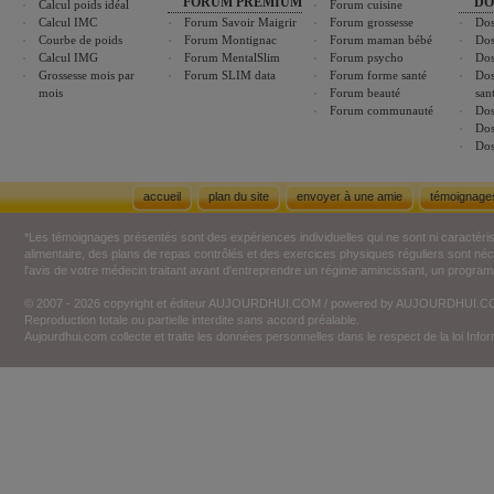
FORUM PREMIUM
DO
Calcul poids idéal
Forum cuisine
Calcul IMC
Forum Savoir Maigrir
Forum grossesse
Dos
Courbe de poids
Forum Montignac
Forum maman bébé
Dos
Calcul IMG
Forum MentalSlim
Forum psycho
Dos
Grossesse mois par
Forum SLIM data
Forum forme santé
Dos
mois
Forum beauté
san
Forum communauté
Dos
Dos
Dos
accueil
plan du site
envoyer à une amie
témoignage
*Les témoignages présentés sont des expériences individuelles qui ne sont ni caractéri
alimentaire, des plans de repas contrôlés et des exercices physiques réguliers sont n
l'avis de votre médecin traitant avant d'entreprendre un régime amincissant, un programm
© 2007 - 2026 copyright et éditeur AUJOURDHUI.COM / powered by AUJOURDHUI.
Reproduction totale ou partielle interdite sans accord préalable.
Aujourdhui.com collecte et traite les données personnelles dans le respect de la loi Inf