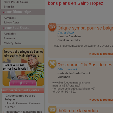
Nord-Pas-de-Calais
bons plans en Saint-Tropez
Picardie
zone Rhône-Alpes
Auvergne
Rhône-Alpes
Crique sympa pour se baig
zone Sud-Ouest
(Autres lieux)
Aquitaine
Haut de Cavalaire
Limousin
Cavalaire sur Mer
Midi-Pyrénées
Petite crique sympa pour se baigner à Cavalaire 
»
soyez le premie
Restaurant " la Bastide de
(Mieux manger)
route de la Garde-Frenet
Vidauban
www.bastidedesmagnans.com
magnans83@orange.fr
(terrasse ombragée, parking privé)
lieux dernièrement ajoutés
tél : 04 94 99 43 91
Crique sympa pour se
baigner
»
soyez le premie
Haut de Cavalaire, Cavalaire
sur Mer
théâtre de la verdure
Restaurant " la Bastide des