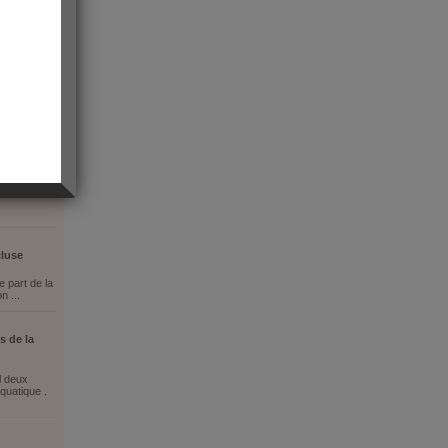
vence
cluse
e part de la
n ...
s de la
l deux
quatique .