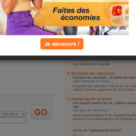
Vous reposer
ing de la brise
Vous promener
amping-labrise.fr Un camping
Visiter le coin
al deux piscine ... [
suite
]
Faire du shopping
se loger en vacances
Autre
 commenté(e)s de
Je découvre !
top lieux
le village des baux
les baux de provence , les baux de pro
(Aller découvrir et visiter)
tous simplement magnifik
fontaine du vaucluse
fontaine du vaucluse , fontaine du vau
(Aller découvrir et visiter)
on prend une carte pour voit ou on va moi j
maison direction autoronte de LYON mais o
camping de la brise
rue marcel carrière bp 74 , saintes marie
mer
(Se loger en vacances)
www.camping-labrise.fr Un camping familia
piscine et une pateaugeoire, un toboggan a
...
photos de "
camping de la brise
"