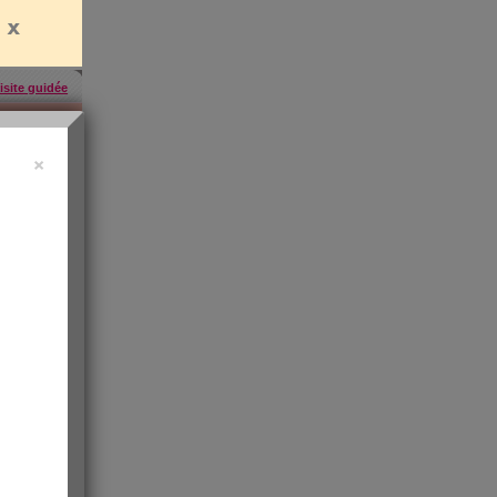
isite guidée
×
uide vidéo
 ?