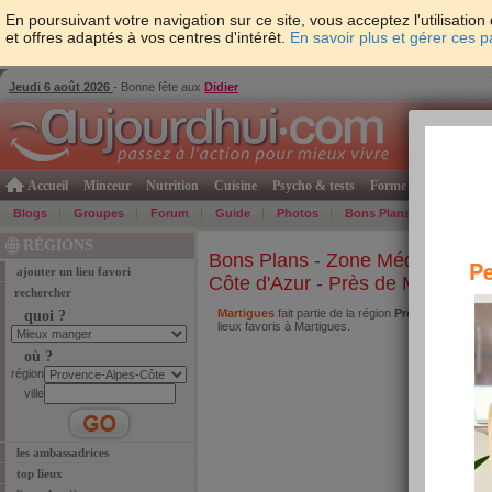
En poursuivant votre navigation sur ce site, vous acceptez l'utilisati
et offres adaptés à vos centres d'intérêt.
En savoir plus et gérer ces 
Jeudi 6 août 2026
- Bonne fête aux
Didier
Accueil
Minceur
Nutrition
Cuisine
Psycho & tests
Forme & santé
Gro
Blogs
Groupes
Forum
Guide
Photos
Bons Plans
Témoign
RÉGIONS
Bons Plans
-
Zone Méditerrané
Pe
ajouter un lieu favori
Côte d'Azur
-
Près de Martigues
rechercher
Martigues
fait partie de la région
Provence-Alpes-
quoi ?
lieux favoris à Martigues.
où ?
Se l
région
ville
les ambassadrices
top lieux