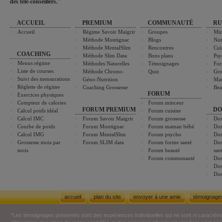
des télé-conseillers."
ACCUEIL
PREMIUM
COMMUNAUTÉ
RU
Accueil
Régime Savoir Maigrir
Groupes
Min
Méthode Montignac
Blogs
Nut
Méthode MentalSlim
Rencontres
Cui
COACHING
Méthode Slim Data
Bons plans
Psy
Menus régime
Méthodes Naturelles
Témoignages
For
Liste de courses
Méthode Chrono-
Quiz
Gro
Suivi des mensurations
Géno-Nutrition
Ma
Réglette de régime
Coaching Grossesse
Bea
FORUM
Exercices physiques
Compteur de calories
Forum minceur
FORUM PREMIUM
DO
Calcul poids idéal
Forum cuisine
Calcul IMC
Forum Savoir Maigrir
Forum grossesse
Dos
Courbe de poids
Forum Montignac
Forum maman bébé
Dos
Calcul IMG
Forum MentalSlim
Forum psycho
Dos
Grossesse mois par
Forum SLIM data
Forum forme santé
Dos
mois
Forum beauté
san
Forum communauté
Dos
Dos
Dos
accueil
plan du site
envoyer à une amie
témoignage
*Les témoignages présentés sont des expériences individuelles qui ne sont ni caractéri