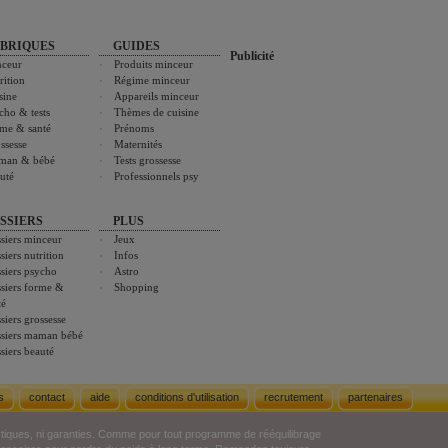
BRIQUES
GUIDES
Publicité
ceur
Produits minceur
rition
Régime minceur
sine
Appareils minceur
cho & tests
Thèmes de cuisine
me & santé
Prénoms
ssesse
Maternités
man & bébé
Tests grossesse
uté
Professionnels psy
SSIERS
PLUS
siers minceur
Jeux
siers nutrition
Infos
siers psycho
Astro
siers forme &
Shopping
té
siers grossesse
siers maman bébé
siers beauté
s
contact
aide
conditions d'utilisation
recrutement
partenaires
stiques, ni garanties. Comme pour tout programme de rééquilibrage