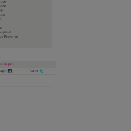
sque
nane
lle
gues
n
e
-Raphaël
 de Provence
n
e page :
tager
Twitter