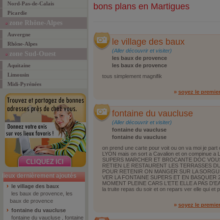
Nord-Pas-de-Calais
bons plans en Martigues
Picardie
zone Rhône-Alpes
Auvergne
le village des baux
Rhône-Alpes
(Aller découvrir et visiter)
zone Sud-Ouest
les baux de provence
Aquitaine
les baux de provence
Limousin
tous simplement magnifik
Midi-Pyrénées
»
soyez le premie
fontaine du vaucluse
(Aller découvrir et visiter)
fontaine du vaucluse
fontaine du vaucluse
on prend une carte pour voit ou on va moi je part 
LYON mais on sort a Cavalion et on compinue a
SUPERS MARCHER ET BROCANTE DOC VOUS 
RETIEN LE RESTAURENT LES TERRASSES DU B
POUR RETENIR ON MANGER SUR LA SORGUE
lieux dernièrement ajoutés
VER LA FONTAINE SUPERS ET EN BASQUER 2
MOMENT PLEINE CARS L'ETE ELLE A PAS D'EAU
le village des baux
la truite repas du soir et on repars ver elle qui e
les baux de provence, les
baux de provence
»
soyez le premie
fontaine du vaucluse
fontaine du vaucluse , fontaine