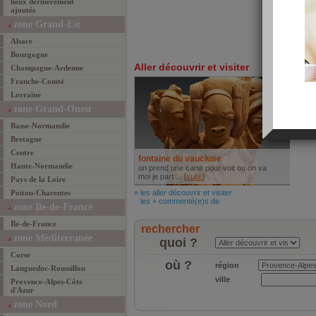
lieux dernièrement
ajoutés
camp
www.c
zone Grand-Est
famili
Alsace
» les 
les +
Bourgogne
Aller découvrir et visiter
Champagne-Ardenne
Franche-Comté
Lorraine
zone Grand-Ouest
Basse-Normandie
Bretagne
Centre
fontaine du vaucluse
Haute-Normandie
on prend une carte pour voit ou on va
moi je part ... [
suite
]
Pays de la Loire
Poitou-Charentes
» les aller découvrir et visiter
les + commenté(e)s de
zone Ile-de-France
Ile-de-France
rechercher
zone Méditerranée
quoi ?
Corse
où ?
région
Languedoc-Roussillon
ville
Provence-Alpes-Côte
d'Azur
zone Nord