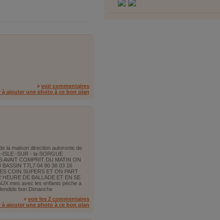
»
voir commentaires
r à ajouter une photo à ce bon plan
de la maison direction autoronte de
 L-ISLE -SUR - la-SORGUE
AVAIT COMPRIT DU MATIN ON
ASSIN T7L7 04 90 38 03 16
S COIN SUPERS ET ON PART
 HEURE DE BALLADE ET EN SE
X mes avec les enfants péche a
t plendide bon Dimanche
»
voir les 2 commentaires
r à ajouter une photo à ce bon plan