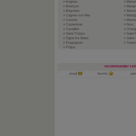
» Avignon
» Mano
» Briançon
» Marig
» Brignoles
» Marsei
» Cagnes-sur-Mer
» Marti
» Cannes
» Mento
» Carpentras
» Nice
» Cavaillon
» Orang
» Saint-Tropez
» Saint
» Digne les Bains
» Salon
» Draguignan
» Toulo
» Fréjus
recommander cett
email
favoris
par