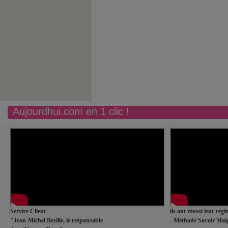
Aujourdhui.com en 1 clic !
Service Client
ils ont réussi leur rég
"Jean-Michel Berille, le responsable
- Méthode Savoir Maig