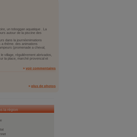
oire, un toboggan aquatique . La
ours autour de la piscine des
eurs dans la journéenimations
s a théme. des animations
campeurs (promenade a cheval,
 le village, réguliérement abrivados,
sur la place, marché provencal et
»
voir commentaires
»
plus de photos
ns la région
e
tat
nnet