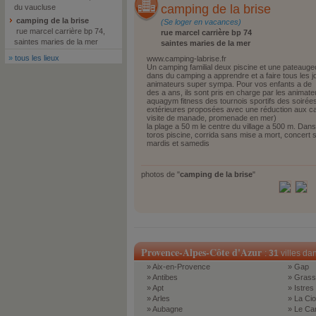
camping de la brise
du vaucluse
camping de la brise
(Se loger en vacances)
rue marcel carrière bp 74,
rue marcel carrière bp 74
saintes maries de la mer
saintes maries de la mer
»
tous les lieux
www.camping-labrise.fr
Un camping familial deux piscine et une pateauge
dans du camping a apprendre et a faire tous les j
animateurs super sympa. Pour vos enfants a de
des a ans, ils sont pris en charge par les animat
aquagym fitness des tournois sportifs des soirée
extérieures proposées avec une réduction aux 
visite de manade, promenade en mer)
la plage a 50 m le centre du village a 500 m. Dans
toros piscine, corrida sans mise a mort, concert 
mardis et samedis
photos de "
camping de la brise
"
Provence-Alpes-Côte d'Azur
:
31
villes da
» Aix-en-Provence
» Gap
» Antibes
» Grass
» Apt
» Istres
» Arles
» La Cio
» Aubagne
» Le Ca