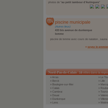
photos de "
au petit tambour d'Autingues
"
piscine municipale
(Autres lieux)
433 bis avenue de dunkerque
lomme
piscine de lomme avec cours de natation , sauna et
»
soyez le premie
Nord-Pas-de-Calais
:
16
villes dans la régi
» Arras
» Le To
» Berck
» Lille
» Boulogne-sur-Mer
» Marcq
» Calais
» Rouba
» Cambrai
» Tourc
» Douai
» Valen
» Dunkerque
» Villen
» Lens
» Wattre