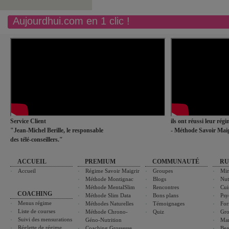
Aujourdhui.com en 1 clic !
Service Client
ils ont réussi leur rég
"Jean-Michel Berille, le responsable
- Méthode Savoir Maig
des télé-conseillers."
ACCUEIL
PREMIUM
COMMUNAUTÉ
RU
Accueil
Régime Savoir Maigrir
Groupes
Min
Méthode Montignac
Blogs
Nut
Méthode MentalSlim
Rencontres
Cui
COACHING
Méthode Slim Data
Bons plans
Psy
Menus régime
Méthodes Naturelles
Témoignages
For
Liste de courses
Méthode Chrono-
Quiz
Gro
Suivi des mensurations
Géno-Nutrition
Ma
Réglette de régime
Coaching Grossesse
Bea