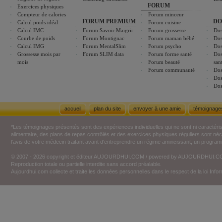
FORUM
Exercices physiques
Compteur de calories
Forum minceur
FORUM PREMIUM
DO
Calcul poids idéal
Forum cuisine
Calcul IMC
Forum Savoir Maigrir
Forum grossesse
Dos
Courbe de poids
Forum Montignac
Forum maman bébé
Dos
Calcul IMG
Forum MentalSlim
Forum psycho
Dos
Grossesse mois par
Forum SLIM data
Forum forme santé
Dos
mois
Forum beauté
san
Forum communauté
Dos
Dos
Dos
accueil
plan du site
envoyer à une amie
témoignage
*Les témoignages présentés sont des expériences individuelles qui ne sont ni caractéri
alimentaire, des plans de repas contrôlés et des exercices physiques réguliers sont n
l'avis de votre médecin traitant avant d'entreprendre un régime amincissant, un programm
© 2007 - 2026 copyright et éditeur AUJOURDHUI.COM / powered by AUJOURDHUI.
Reproduction totale ou partielle interdite sans accord préalable.
Aujourdhui.com collecte et traite les données personnelles dans le respect de la loi Inf