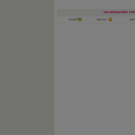
recommander cett
email
favoris
par