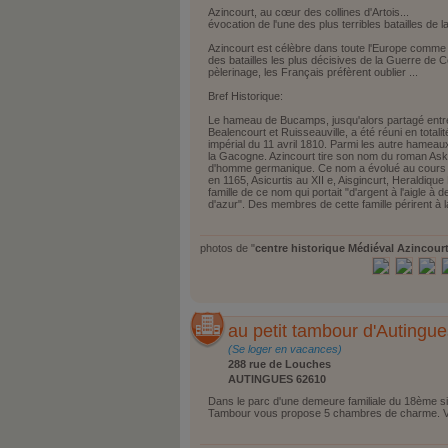
Azincourt, au cœur des collines d'Artois...
évocation de l'une des plus terribles batailles de 
Azincourt est célèbre dans toute l'Europe comme l
des batailles les plus décisives de la Guerre de 
pèlerinage, les Français préfèrent oublier ...
Bref Historique:
Le hameau de Bucamps, jusqu'alors partagé entr
Bealencourt et Ruisseauville, a été réuni en totali
impérial du 11 avril 1810. Parmi les autre hameau
la Gacogne. Azincourt tire son nom du roman Ask
d'homme germanique. Ce nom a évolué au cours d
en 1165, Asicurtis au XII e, Aisgincurt, Heraldique
famille de ce nom qui portait "d'argent à l'aigle 
d'azur". Des membres de cette famille périrent à la
photos de "
centre historique Médiéval Azincour
au petit tambour d'Autingue
(Se loger en vacances)
288 rue de Louches
AUTINGUES 62610
Dans le parc d'une demeure familiale du 18ème siè
Tambour vous propose 5 chambres de charme. Vo