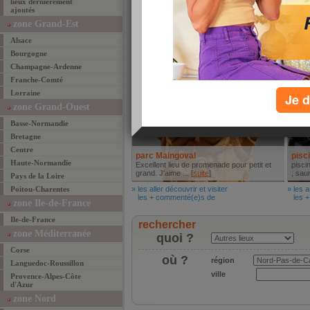
lieux dernièrement
ajoutés
au p
Dans 
zone Grand-Est
18ème 
Alsace
» les 
les +
Bourgogne
Aller découvrir et visiter
Autr
Champagne-Ardenne
Franche-Comté
Lorraine
Je d
zone Grand-Ouest
Basse-Normandie
Bretagne
Centre
parc Maingoval
pisc
Haute-Normandie
Excellent lieu de promenade pour petit et
pisci
grand. J'aime ... [
suite
]
, saun
Pays de la Loire
Poitou-Charentes
» les aller découvrir et visiter
» les a
les + commenté(e)s de
les +
zone Ile-de-France
Ile-de-France
rechercher
zone Méditerranée
quoi ?
Corse
où ?
région
Languedoc-Roussillon
ville
Provence-Alpes-Côte
d'Azur
zone Nord