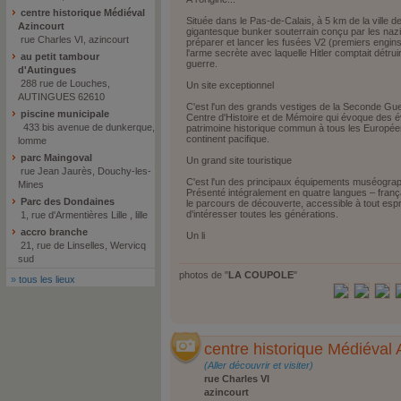
centre historique Médiéval
Située dans le Pas-de-Calais, à 5 km de la vill
Azincourt
gigantesque bunker souterrain conçu par les nazi
rue Charles VI, azincourt
préparer et lancer les fusées V2 (premiers engins 
l'arme secrète avec laquelle Hitler comptait détrui
au petit tambour
guerre.
d'Autingues
288 rue de Louches,
Un site exceptionnel
AUTINGUES 62610
C'est l'un des grands vestiges de la Seconde Gue
piscine municipale
Centre d'Histoire et de Mémoire qui évoque des
433 bis avenue de dunkerque,
patrimoine historique commun à tous les Européen
continent pacifique.
lomme
parc Maingoval
Un grand site touristique
rue Jean Jaurès, Douchy-les-
C'est l'un des principaux équipements muséogra
Mines
Présenté intégralement en quatre langues – frança
Parc des Dondaines
le parcours de découverte, accessible à tout espri
d'intéresser toutes les générations.
1, rue d'Armentières Lille , lille
accro branche
Un li
21, rue de Linselles, Wervicq
sud
photos de "
LA COUPOLE
"
»
tous les lieux
centre historique Médiéval 
(Aller découvrir et visiter)
rue Charles VI
azincourt