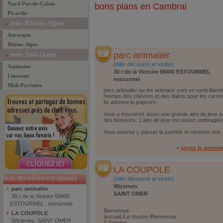
Nord-Pas-de-Calais
bons plans en Cambrai
Picardie
zone Rhône-Alpes
Auvergne
Rhône-Alpes
parc animalier
zone Sud-Ouest
(Aller découvrir et visiter)
Aquitaine
30 r de la Victoire 59400 ESTOURMEL
Limousin
estourmel
Midi-Pyrénées
parc animalier ou les animaux sont en semi libe
l'enclos des chèvres et des daims pour les carres
Ils adorent le popcorn.
Vous y trouverez aussi une grande aire de jeux p
des boissons. L'aire de jeux est assez ombragées 
Vous pouvez y passer la journée et ramener vos
»
soyez le premie
LA COUPOLE
lieux dernièrement ajoutés
(Aller découvrir et visiter)
Wizernes
parc animalier
SAINT OMER
30 r de la Victoire 59400
ESTOURMEL , estourmel
Bienvenue
LA COUPOLE
Accueil /Le musée /Bienvenue
Wizernes, SAINT OMER
À l'origine...