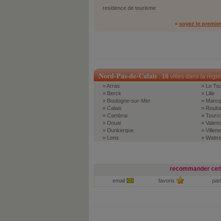
residence de tourisme
»
soyez le premie
Nord-Pas-de-Calais
:
16
villes dans la régi
» Arras
» Le To
» Berck
» Lille
» Boulogne-sur-Mer
» Marcq
» Calais
» Rouba
» Cambrai
» Tourc
» Douai
» Valen
» Dunkerque
» Villen
» Lens
» Wattre
recommander cett
email
favoris
par