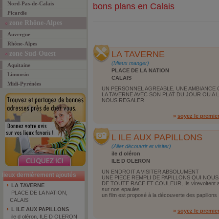
Nord-Pas-de-Calais
bons plans en Calais
Picardie
zone Rhône-Alpes
Auvergne
Rhône-Alpes
LA TAVERNE
zone Sud-Ouest
(Mieux manger)
Aquitaine
PLACE DE LA NATION
Limousin
CALAIS
Midi-Pyrénées
UN PERSONNEL AGREABLE, UNE AMBIANCE
LA TAVERNE AVEC SON PLAT DU JOUR OU A
NOUS REGALER
»
soyez le premie
L ILE AUX PAPILLONS
(Aller découvrir et visiter)
ile d oléron
ILE D OLERON
UN ENDROIT A VISITER ABSOLUMENT
lieux dernièrement ajoutés
UNE PIECE REMPLI DE PAPILLONS QUI NOUS
DE TOUTE RACE ET COULEUR, Ils virevoltent au
LA TAVERNE
sur nos epaules
PLACE DE LA NATION,
un film est proposé à la découverte des papillons
CALAIS
L ILE AUX PAPILLONS
»
soyez le premie
ile d oléron, ILE D OLERON