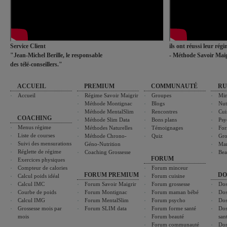
Service Client
ils ont réussi leur rég
"Jean-Michel Berille, le responsable
- Méthode Savoir Maig
des télé-conseillers."
ACCUEIL
PREMIUM
COMMUNAUTÉ
RU
Accueil
Régime Savoir Maigrir
Groupes
Min
Méthode Montignac
Blogs
Nut
Méthode MentalSlim
Rencontres
Cui
COACHING
Méthode Slim Data
Bons plans
Psy
Menus régime
Méthodes Naturelles
Témoignages
For
Liste de courses
Méthode Chrono-
Quiz
Gro
Suivi des mensurations
Géno-Nutrition
Ma
Réglette de régime
Coaching Grossesse
Bea
FORUM
Exercices physiques
Compteur de calories
Forum minceur
FORUM PREMIUM
DO
Calcul poids idéal
Forum cuisine
Calcul IMC
Forum Savoir Maigrir
Forum grossesse
Dos
Courbe de poids
Forum Montignac
Forum maman bébé
Dos
Calcul IMG
Forum MentalSlim
Forum psycho
Dos
Grossesse mois par
Forum SLIM data
Forum forme santé
Dos
mois
Forum beauté
san
Forum communauté
Dos