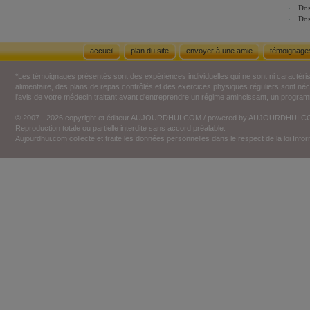
Dos
Dos
accueil
plan du site
envoyer à une amie
témoignage
*Les témoignages présentés sont des expériences individuelles qui ne sont ni caractéri
alimentaire, des plans de repas contrôlés et des exercices physiques réguliers sont n
l'avis de votre médecin traitant avant d'entreprendre un régime amincissant, un programm
© 2007 - 2026 copyright et éditeur AUJOURDHUI.COM / powered by AUJOURDHUI.
Reproduction totale ou partielle interdite sans accord préalable.
Aujourdhui.com collecte et traite les données personnelles dans le respect de la loi Inf