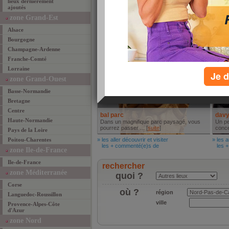
lieux dernièrement
ajoutés
LA TAVERNE
doma
UN PERSONNEL AGREABLE, UNE
zone Grand-Est
AMBIANCE CHALEUREUSE LA ... [
suite
]
resid
Alsace
» les mieux manger
» les 
les + commenté(e)s de
les +
Bourgogne
Aller découvrir et visiter
Autr
Champagne-Ardenne
Franche-Comté
Lorraine
Je d
zone Grand-Ouest
Basse-Normandie
Bretagne
Centre
bal parc
dav
Haute-Normandie
Dans un magnifique parc paysagé, vous
Un pe
pourrez passer ... [
suite
]
concer
Pays de la Loire
Poitou-Charentes
» les aller découvrir et visiter
» les a
les + commenté(e)s de
les +
zone Ile-de-France
Ile-de-France
rechercher
zone Méditerranée
quoi ?
Corse
où ?
région
Languedoc-Roussillon
ville
Provence-Alpes-Côte
d'Azur
zone Nord