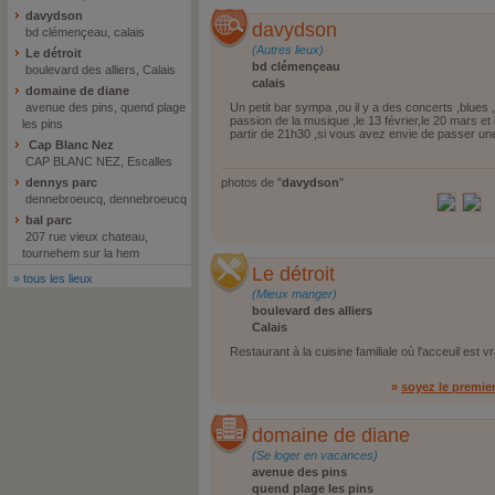
davydson
davydson
bd clémençeau, calais
(Autres lieux)
Le détroit
bd clémençeau
boulevard des alliers, Calais
calais
domaine de diane
avenue des pins, quend plage
Un petit bar sympa ,ou il y a des concerts ,blues
passion de la musique ,le 13 février,le 20 mars et 
les pins
partir de 21h30 ,si vous avez envie de passer un
Cap Blanc Nez
CAP BLANC NEZ, Escalles
dennys parc
photos de "
davydson
"
dennebroeucq, dennebroeucq
bal parc
207 rue vieux chateau,
tournehem sur la hem
Le détroit
»
tous les lieux
(Mieux manger)
boulevard des alliers
Calais
Restaurant à la cuisine familiale où l'acceuil est 
»
soyez le premie
domaine de diane
(Se loger en vacances)
avenue des pins
quend plage les pins