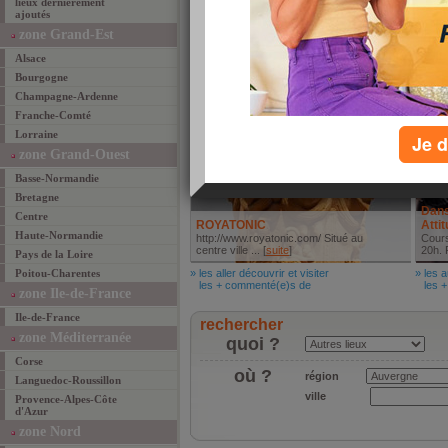
lieux dernièrement
ajoutés
Le r
Le Petit Mas
L'amb
zone Grand-Est
04 73 55 21 13 [
suite
]
[
suite
Alsace
» les mieux manger
» les 
les + commenté(e)s de
les +
Bourgogne
Aller découvrir et visiter
Autr
Champagne-Ardenne
Franche-Comté
Lorraine
Je d
zone Grand-Ouest
Basse-Normandie
Bretagne
Dans
Centre
ROYATONIC
Atti
Haute-Normandie
http://www.royatonic.com/ Situé au
Cours
centre ville ... [
suite
]
20h. P
Pays de la Loire
Poitou-Charentes
» les aller découvrir et visiter
» les a
les + commenté(e)s de
les +
zone Ile-de-France
Ile-de-France
rechercher
zone Méditerranée
quoi ?
Corse
où ?
région
Languedoc-Roussillon
ville
Provence-Alpes-Côte
d'Azur
zone Nord