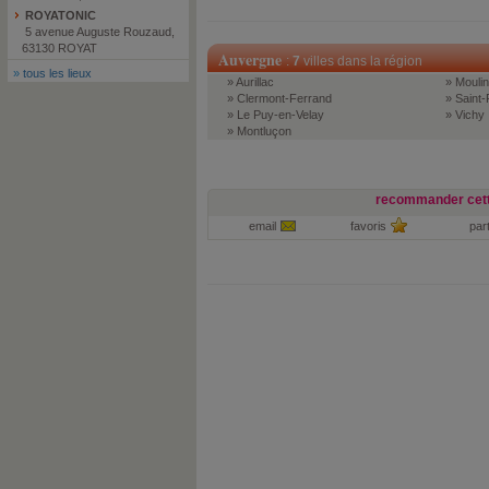
ROYATONIC
5 avenue Auguste Rouzaud,
63130 ROYAT
Auvergne
:
7
villes dans la région
»
tous les lieux
» Aurillac
» Mouli
» Clermont-Ferrand
» Saint-
» Le Puy-en-Velay
» Vichy
» Montluçon
recommander cett
email
favoris
par