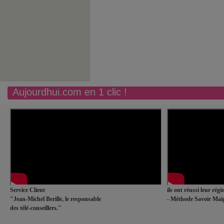
Aujourdhui.com en 1 clic !
Service Client
ils ont réussi leur rég
"Jean-Michel Berille, le responsable
- Méthode Savoir Maig
des télé-conseillers."