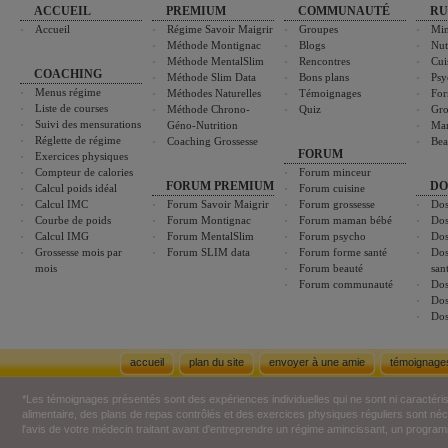
ACCUEIL
PREMIUM
COMMUNAUTÉ
RU
Accueil
Régime Savoir Maigrir
Groupes
Min
Méthode Montignac
Blogs
Nut
Méthode MentalSlim
Rencontres
Cui
COACHING
Méthode Slim Data
Bons plans
Psy
Menus régime
Méthodes Naturelles
Témoignages
For
Liste de courses
Méthode Chrono-
Quiz
Gro
Suivi des mensurations
Géno-Nutrition
Ma
Réglette de régime
Coaching Grossesse
Bea
FORUM
Exercices physiques
Compteur de calories
Forum minceur
FORUM PREMIUM
DO
Calcul poids idéal
Forum cuisine
Calcul IMC
Forum Savoir Maigrir
Forum grossesse
Dos
Courbe de poids
Forum Montignac
Forum maman bébé
Dos
Calcul IMG
Forum MentalSlim
Forum psycho
Dos
Grossesse mois par
Forum SLIM data
Forum forme santé
Dos
mois
Forum beauté
san
Forum communauté
Dos
Dos
Dos
accueil
plan du site
envoyer à une amie
témoignage
*Les témoignages présentés sont des expériences individuelles qui ne sont ni caractéri
alimentaire, des plans de repas contrôlés et des exercices physiques réguliers sont n
l'avis de votre médecin traitant avant d'entreprendre un régime amincissant, un programm