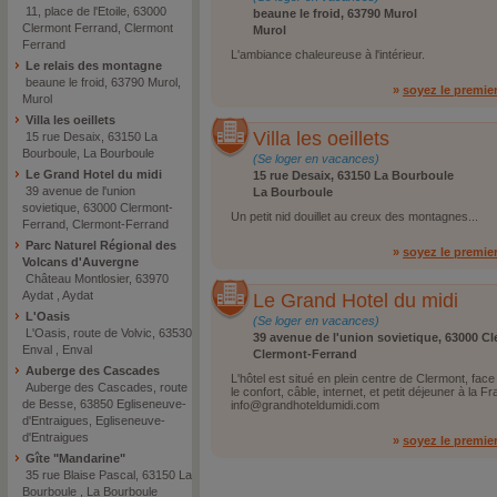
11, place de l'Etoile, 63000
beaune le froid, 63790 Murol
Clermont Ferrand, Clermont
Murol
Ferrand
L'ambiance chaleureuse à l'intérieur.
Le relais des montagne
beaune le froid, 63790 Murol,
»
soyez le premie
Murol
Villa les oeillets
Villa les oeillets
15 rue Desaix, 63150 La
Bourboule, La Bourboule
(Se loger en vacances)
Le Grand Hotel du midi
15 rue Desaix, 63150 La Bourboule
39 avenue de l'union
La Bourboule
sovietique, 63000 Clermont-
Un petit nid douillet au creux des montagnes...
Ferrand, Clermont-Ferrand
Parc Naturel Régional des
»
soyez le premie
Volcans d'Auvergne
Château Montlosier, 63970
Aydat , Aydat
Le Grand Hotel du midi
L'Oasis
(Se loger en vacances)
L'Oasis, route de Volvic, 63530
39 avenue de l'union sovietique, 63000 C
Enval , Enval
Clermont-Ferrand
Auberge des Cascades
L'hôtel est situé en plein centre de Clermont, fa
Auberge des Cascades, route
le confort, câble, internet, et petit déjeuner à la F
de Besse, 63850 Egliseneuve-
info@grandhoteldumidi.com
d'Entraigues, Egliseneuve-
d'Entraigues
»
soyez le premie
Gîte "Mandarine"
35 rue Blaise Pascal, 63150 La
Bourboule , La Bourboule