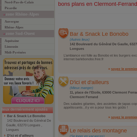
Nord-Pas-de-Calais
bons plans en Clermont-Ferran
Picardie
zone Rhône-Alpes
Auvergne
Rhône-Alpes
Bar & Snack Le Bonobo
zone Sud-Ouest
(Autres lieux)
Aquitaine
142 Boulevard du Général De Gaulle, 632
Limousin
Longues
Midi-Pyrénées
L’ambiance est folle au Bonobo et les burgers excel
internet barlebonobo.free.fr
»
soyez le premie
D'ici et d'ailleurs
(Mieux manger)
11, place de l'Etoile, 63000 Clermont Ferr
Clermont Ferrand
Des salades géantes, des assiettes de tapas cop
appétissants...il y en a pour tous les goûts !
lieux dernièrement ajoutés
Bar & Snack Le Bonobo
»
soyez le premie
142 Boulevard du Général De
Gaulle, 63270 Longues ,
Le relais des montagne
Longues
D'ici et d'ailleurs
(Se loger en vacances)