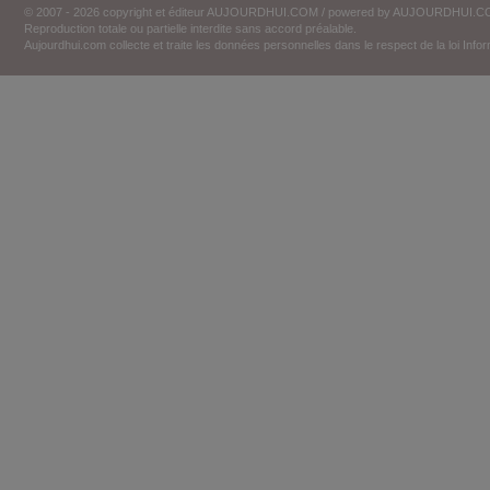
© 2007 - 2026 copyright et éditeur AUJOURDHUI.COM / powered by AUJOURDHUI.
Reproduction totale ou partielle interdite sans accord préalable.
Aujourdhui.com collecte et traite les données personnelles dans le respect de la loi Inf