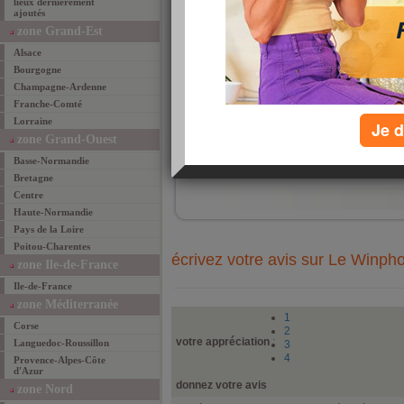
lieux dernièrement
"télé
ajoutés
de fa
de ta
zone Grand-Est
budge
vous 
Alsace
allan
Bourgogne
night
renco
Champagne-Ardenne
des e
Franche-Comté
garço
Lorraine
Je d
zone Grand-Ouest
ajouté 
Basse-Normandie
ajouter un lieu fav
Bretagne
Centre
Haute-Normandie
Pays de la Loire
Poitou-Charentes
écrivez votre avis sur Le Winph
zone Ile-de-France
Ile-de-France
zone Méditerranée
1
Corse
2
votre appréciation
:
Languedoc-Roussillon
3
4
Provence-Alpes-Côte
d'Azur
donnez votre avis
zone Nord