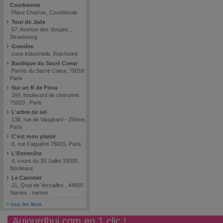
Courbevoie
Place Charras, Courbevoie
Tour de Jade
57, Avenue des Vosges ,
Strasbourg
Gravière
zone industrielle, Reichstett
Basilique du Sacré Coeur
Parvis du Sacré Coeur, 75018
Paris
Sur un R de Flora
160, boulevard de charonne
75020 , Paris
L'arbre de sel
138, rue de Vaugirard - 15ème,
Paris
C'est mon plaisir
8, rue Falguière 75015, Paris
L'Entrecôte
4, cours du 30 Juillet 33000,
Bordeaux
Le Canotier
21, Quai de Versailles , 44000
Nantes , nantes
»
tous les lieux
Aujourdhui.com en 1 clic !