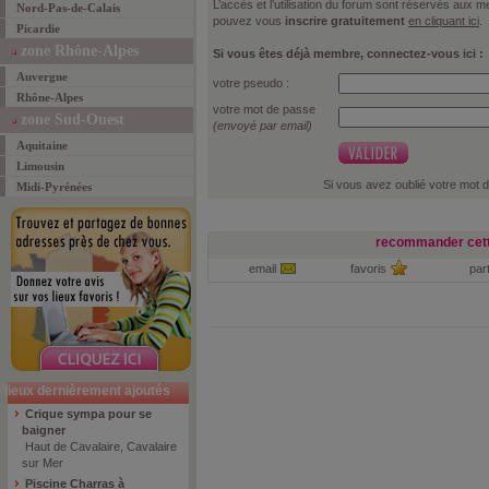
L’accès et l’utilisation du forum sont réservés aux
Nord-Pas-de-Calais
pouvez vous
inscrire gratuitement
en cliquant ici
.
Picardie
zone Rhône-Alpes
Si vous êtes déjà membre, connectez-vous ici :
Auvergne
votre pseudo :
Rhône-Alpes
votre mot de passe
zone Sud-Ouest
(envoyé par email)
Aquitaine
Limousin
Si vous avez oublié votre mot 
Midi-Pyrénées
recommander cett
email
favoris
par
lieux dernièrement ajoutés
Crique sympa pour se
baigner
Haut de Cavalaire, Cavalaire
sur Mer
Piscine Charras à