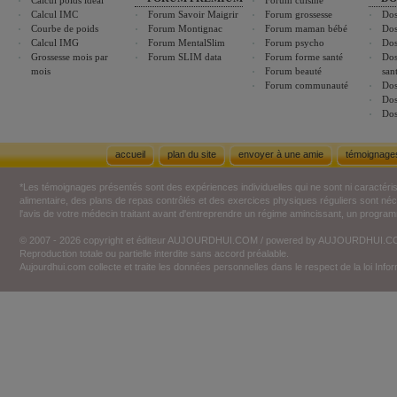
Calcul poids idéal
Forum cuisine
Calcul IMC
Forum Savoir Maigrir
Forum grossesse
Dos
Courbe de poids
Forum Montignac
Forum maman bébé
Dos
Calcul IMG
Forum MentalSlim
Forum psycho
Dos
Grossesse mois par
Forum SLIM data
Forum forme santé
Dos
mois
Forum beauté
san
Forum communauté
Dos
Dos
Dos
accueil
plan du site
envoyer à une amie
témoignage
*Les témoignages présentés sont des expériences individuelles qui ne sont ni caractéri
alimentaire, des plans de repas contrôlés et des exercices physiques réguliers sont n
l'avis de votre médecin traitant avant d'entreprendre un régime amincissant, un programm
© 2007 - 2026 copyright et éditeur AUJOURDHUI.COM / powered by AUJOURDHUI.
Reproduction totale ou partielle interdite sans accord préalable.
Aujourdhui.com collecte et traite les données personnelles dans le respect de la loi Inf