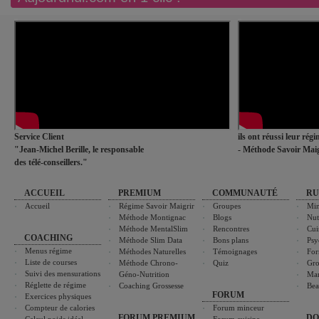
Service Client
ils ont réussi leur rég
"Jean-Michel Berille, le responsable
- Méthode Savoir Maig
des télé-conseillers."
ACCUEIL
PREMIUM
COMMUNAUTÉ
RU
Accueil
Régime Savoir Maigrir
Groupes
Min
Méthode Montignac
Blogs
Nut
Méthode MentalSlim
Rencontres
Cui
COACHING
Méthode Slim Data
Bons plans
Psy
Menus régime
Méthodes Naturelles
Témoignages
For
Liste de courses
Méthode Chrono-
Quiz
Gro
Suivi des mensurations
Géno-Nutrition
Ma
Réglette de régime
Coaching Grossesse
Bea
FORUM
Exercices physiques
Compteur de calories
Forum minceur
FORUM PREMIUM
DO