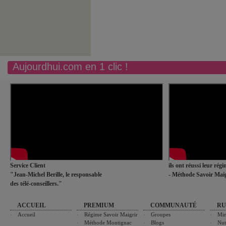
Aujourdhui.com en 1 clic !
Service Client
ils ont réussi leur rég
"Jean-Michel Berille, le responsable
- Méthode Savoir Maig
des télé-conseillers."
ACCUEIL
PREMIUM
COMMUNAUTÉ
RU
Accueil
Régime Savoir Maigrir
Groupes
Min
Méthode Montignac
Blogs
Nut