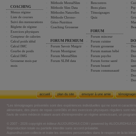
Méthode MentalSlim
Rencontres
Cui
COACHING
Méthode Slim Data
Bons plans
Psy
Menus régime
Méthodes Naturelles
Témoignages
For
Liste de courses
Méthode Chrono-
Quiz
Gro
Suivi des mensurations
Géno-Nutrition
Ma
Réglette de régime
Coaching Grossesse
Bea
FORUM
Exercices physiques
Compteur de calories
Forum minceur
FORUM PREMIUM
DO
Calcul poids idéal
Forum cuisine
Calcul IMC
Forum Savoir Maigrir
Forum grossesse
Dos
Courbe de poids
Forum Montignac
Forum maman bébé
Dos
Calcul IMG
Forum MentalSlim
Forum psycho
Dos
Grossesse mois par
Forum SLIM data
Forum forme santé
Dos
mois
Forum beauté
san
Forum communauté
Dos
Dos
Dos
accueil
plan du site
envoyer à une amie
témoignage
*Les témoignages présentés sont des expériences individuelles qui ne sont ni caractéri
alimentaire, des plans de repas contrôlés et des exercices physiques réguliers sont n
l'avis de votre médecin traitant avant d'entreprendre un régime amincissant, un programm
© 2007 - 2026 copyright et éditeur AUJOURDHUI.COM / powered by AUJOURDHUI.
Reproduction totale ou partielle interdite sans accord préalable.
Aujourdhui.com collecte et traite les données personnelles dans le respect de la loi Inf