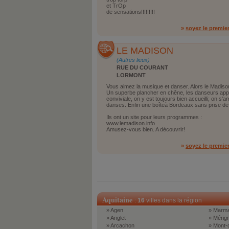
et TrOp
de sensations!!!!!!!!!
»
soyez le premie
LE MADISON
(Autres lieux)
RUE DU COURANT
LORMONT
Vous aimez la musique et danser. Alors le Madison
Un superbe plancher en chêne, les danseurs app
conviviale, on y est toujours bien accueilli; on s'
danses. Enfin une boîteà Bordeaux sans prise de
Ils ont un site pour leurs programmes :
www.lemadison.info
Amusez-vous bien. A découvrir!
»
soyez le premie
Aquitaine
:
16
villes dans la région
» Agen
» Marm
» Anglet
» Mérig
» Arcachon
» Mont-