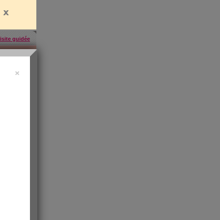
isite guidée
×
uide vidéo
 ?