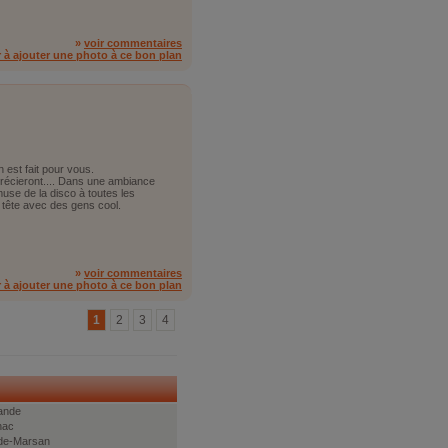
»
voir commentaires
r à ajouter une photo à ce bon plan
 est fait pour vous.
récieront.... Dans une ambiance
amuse de la disco à toutes les
 tête avec des gens cool.
»
voir commentaires
r à ajouter une photo à ce bon plan
1
2
3
4
ande
nac
de-Marsan