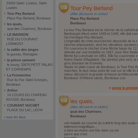
33450 Saint- Loubes, Saint-
Tour Pey Berland
Loubes
Tour Pey Berland
(Aller découvrir et visiter)
Place Pey Berland, Bordeaux
Place Pey Berland
Bordeaux
les quais,
quai des Chartrons, Bordeaux
La tour Pey-Berland est le clocher de la cathédral
flamboyant élevé entre 1440 et 1446, elle doit so
LE MADISON
l’archevêque Pey-Berland.
RUE DU COURANT,
L’originalité de cette tour/clocher dissociée de la
LORMONT
cloches imposantes, dont les vibrations auraient
On couronna le clocher d’une flèche haute de 12,50
la vallée des singes
détruite par une tempête en 1667, pour être fina
le gureau, Romagne
flèche fut construite en 1851. Elle fut couronnée
Notre-Dame d’Aquitaine. Six années plus tard, la t
le prince sarment
gros bourdon de 8 tonnes.
le bourg, 33570 PETIT PALAIS
Située en plein coeur de Bordeaux, la Tour Pey-B
ET CORNEMPS
marches, le plus beau point de vue sur la ville et s
mieux découvrir la grande richesse architecturale
La Fromentine
Bordeaux XVIIIème siècle, Bordeaux con
Rue du Pas Saint Georges,
Bordeaux
»
soyez le premie
Arthur
14 COURS DU CHAPEAU
ROUGE, Bordeaux
les quais,
COURANT HUCHET
(Aller découvrir et visiter)
PLAGE DU LAC, LEON
quai des Chartrons
Bordeaux
»
tous les lieux
une balade au couché du soleil le long des quais 
tellement magnifique...
à faire au moins une fois dans sa vie
parce que c'est
trop torp