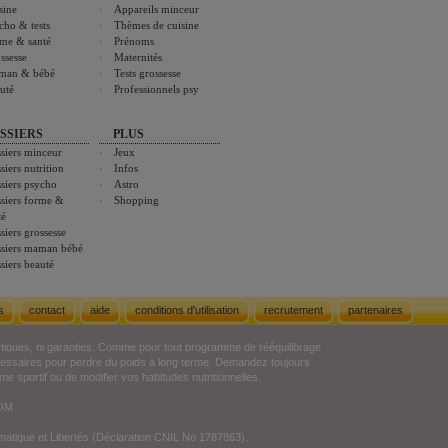
sine
Appareils minceur
cho & tests
Thèmes de cuisine
me & santé
Prénoms
ssesse
Maternités
man & bébé
Tests grossesse
uté
Professionnels psy
SSIERS
PLUS
siers minceur
Jeux
siers nutrition
Infos
siers psycho
Astro
siers forme &
Shopping
té
siers grossesse
siers maman bébé
siers beauté
s
contact
aide
conditions d'utilisation
recrutement
partenaires
stiques, ni garanties. Comme pour tout programme de rééquilibrage
écessaires pour perdre du poids à long terme. Demandez toujours
e sportif ou de modifier vos habitudes nutritionnelles.
COM
ormatique et Libertés (Déclaration CNIL No 1787863).