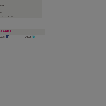
ueux
c
ce
euve-sur-Lot
e page :
tager
Twitter