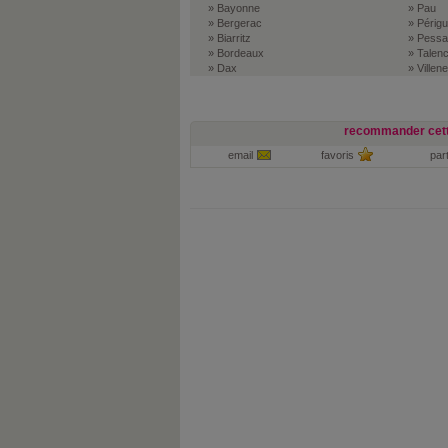
» Bayonne
» Pau
» Bergerac
» Périg
» Biarritz
» Pessa
» Bordeaux
» Talen
» Dax
» Villen
recommander cett
email
favoris
par