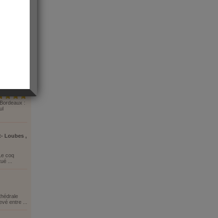
 Bordeaux :
ul
t- Loubes ,
 Le coq
ué ...
thédrale
vé entre ...