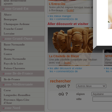
lieux dernièrement
ajoutés
L'Entrecôte
Hôte
Notre pêché mignon lorsque nous allons
L'univ
zone Grand-Est
à Bordeaux ... [
suite
]
resta
Alsace
» les mieux manger
» les 
les + commenté(e)s de
les +
Bourgogne
Aller découvrir et visiter
Autr
Champagne-Ardenne
Franche-Comté
Lorraine
zone Grand-Ouest
Basse-Normandie
Bretagne
Centre
La Citadelle de Blaye
M'P
Haute-Normandie
Une jolie citadelle construite par Vauban
Pour 
avec vue ... [
suite
]
sympa
Pays de la Loire
Poitou-Charentes
» les aller découvrir et visiter
» les a
les + commenté(e)s de
les +
zone Ile-de-France
Ile-de-France
rechercher
zone Méditerranée
quoi ?
Corse
où ?
région
Languedoc-Roussillon
ville
Provence-Alpes-Côte
d'Azur
zone Nord