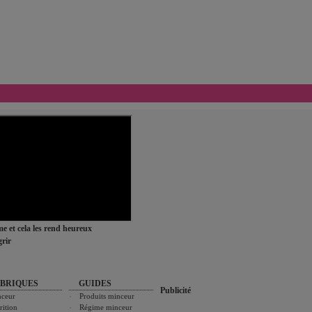
ime et cela les rend heureux
rir
BRIQUES
GUIDES
Publicité
ceur
Produits minceur
rition
Régime minceur