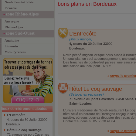
Nord-Pas-de-Calais
bons plans en Bordeaux
Picardie
zone Rhône-Alpes
Auvergne
Rhône-Alpes
L'Entrecôte
zone Sud-Ouest
(Mieux manger)
Aquitaine
4, cours du 30 Juillet 33000
Limousin
Bordeaux
Midi-Pyrénées
Notre pêché mignon lorsque nous allons à Bordeau
Un seul plat, un seul accompagnement, une seule 
Des tranches de contre-filet parées, une sauce 
une salade aux noix pour 16,50€...
»
soyez le premie
Hôtel Le coq sauvage
(Se loger en vacances)
71 avenue du port Cavernes 33450 Saint-
Saint- Loubes
lieux dernièrement ajoutés
L'univers traditionnel de l'hôtel- restaurant Le co
hôtel situé en bordure de Dordogne conjugue simpli
L'Entrecôte
paisible, où vous pourrez déguster des repas du te
4, cours du 30 Juillet 33000,
Contactez- nous au 05 56 20 41 04.
Bordeaux
Hôtel Le coq sauvage
»
soyez le premie
71 avenue du port Cavernes