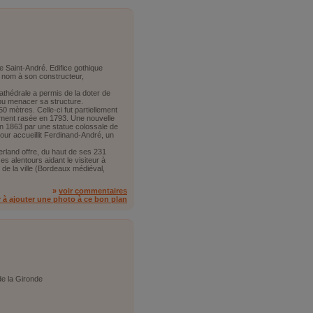
e Saint-André. Edifice gothique
n nom à son constructeur,
 cathédrale a permis de la doter de
 pu menacer sa structure.
 mètres. Celle-ci fut partiellement
lement rasée en 1793. Une nouvelle
 en 1863 par une statue colossale de
our accueillit Ferdinand-André, un
erland offre, du haut de ses 231
es alentours aidant le visiteur à
 de la ville (Bordeaux médiéval,
»
voir commentaires
r à ajouter une photo à ce bon plan
de la Gironde