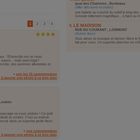
quai des Chartrons , Bordeaux
(Aller découvrir et visiter)
une balade au couché du soleil le long des 
Gironde tellement magnifique... à faire au m
1
2
3
4
LE MADISON
RUE DU COURANT , LORMONT
(Autres lieux)
Vous aimez la musique et danser. Alors le 
fait pour vous. Un superbe plancher en chên
x : l'Entrecôte est un must.
sauce... mais quel régal !
secrète, des pommes allumettes et
»
voir les 15 commentaires
r à ajouter une photo à ce bon plan
 Loubes
q sauvage va vous séduire ! Ce petit
cité et confort. C'est un endroit
rroir dans un superbe jardin fleuri.
»
voir commentaires
r à ajouter une photo à ce bon plan