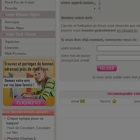
Nord-Pas-de-Calais
votre appréciation
:
3
Picardie
4
zone Rhône-Alpes
donnez votre avis
Auvergne
L’accès et l’utilisation du forum sont réservés aux
Rhône-Alpes
pouvez vous
inscrire gratuitement
en cliquant ici
.
zone Sud-Ouest
Si vous êtes déjà membre, connectez-vous ici :
Aquitaine
Limousin
votre pseudo :
Midi-Pyrénées
votre mot de passe
(envoyé par email)
Si vous avez oublié votre mot 
recommander cett
email
favoris
par
lieux dernièrement ajoutés
Crique sympa pour se
baigner
Haut de Cavalaire, Cavalaire
sur Mer
Piscine Charras à