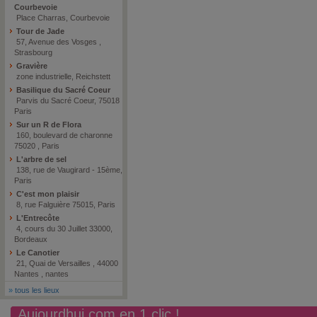
Courbevoie
Place Charras, Courbevoie
Tour de Jade
57, Avenue des Vosges ,
Strasbourg
Gravière
zone industrielle, Reichstett
Basilique du Sacré Coeur
Parvis du Sacré Coeur, 75018
Paris
Sur un R de Flora
160, boulevard de charonne
75020 , Paris
L'arbre de sel
138, rue de Vaugirard - 15ème,
Paris
C'est mon plaisir
8, rue Falguière 75015, Paris
L'Entrecôte
4, cours du 30 Juillet 33000,
Bordeaux
Le Canotier
21, Quai de Versailles , 44000
Nantes , nantes
»
tous les lieux
Aujourdhui.com en 1 clic !