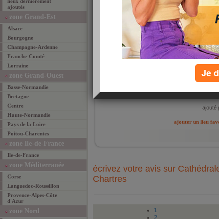
lieux dernièrement
roma
ajoutés
l'évê
vast
zone Grand-Est
long)
ouest
Alsace
cathé
Bourgogne
XIIe 
un ch
Champagne-Ardenne
: il 
Franche-Comté
Jésus
siècl
Lorraine
Bourg
Je d
Franc
zone Grand-Ouest
de No
daten
Basse-Normandie
à l'e
Bretagne
la Vis
Centre
ajouté 
Haute-Normandie
ajouter un lieu fav
Pays de la Loire
Poitou-Charentes
zone Ile-de-France
Ile-de-France
zone Méditerranée
écrivez votre avis sur Cathédra
Corse
Chartres
Languedoc-Roussillon
Provence-Alpes-Côte
d'Azur
1
zone Nord
2