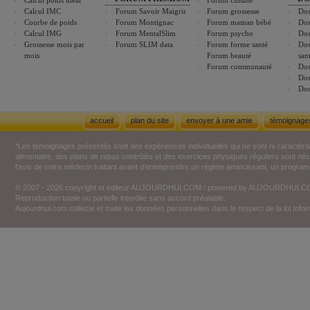
Calcul poids idéal
Forum cuisine
Calcul IMC
Forum Savoir Maigrir
Forum grossesse
Dos
Courbe de poids
Forum Montignac
Forum maman bébé
Dos
Calcul IMG
Forum MentalSlim
Forum psycho
Dos
Grossesse mois par
Forum SLIM data
Forum forme santé
Dos
mois
Forum beauté
san
Forum communauté
Dos
Dos
Dos
accueil
plan du site
envoyer à une amie
témoignage
*Les témoignages présentés sont des expériences individuelles qui ne sont ni caractéri
alimentaire, des plans de repas contrôlés et des exercices physiques réguliers sont n
l'avis de votre médecin traitant avant d'entreprendre un régime amincissant, un programm
© 2007 - 2026 copyright et éditeur AUJOURDHUI.COM / powered by AUJOURDHUI.
Reproduction totale ou partielle interdite sans accord préalable.
Aujourdhui.com collecte et traite les données personnelles dans le respect de la loi Inf