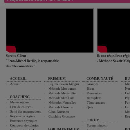
Service Client
ils ont réussi leur rég
"Jean-Michel Berille, le responsable
- Méthode Savoir Maig
des télé-conseillers."
ACCUEIL
PREMIUM
COMMUNAUTÉ
RU
Accueil
Régime Savoir Maigrir
Groupes
Min
Méthode Montignac
Blogs
Nut
Méthode MentalSlim
Rencontres
Cui
COACHING
Méthode Slim Data
Bons plans
Psy
Menus régime
Méthodes Naturelles
Témoignages
For
Liste de courses
Méthode Chrono-
Quiz
Gro
Suivi des mensurations
Géno-Nutrition
Ma
Réglette de régime
Coaching Grossesse
Bea
FORUM
Exercices physiques
Compteur de calories
Forum minceur
FORUM PREMIUM
DO