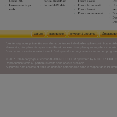
Calcul IMG
Forum MentalSlim
Forum psycho
Dos
Grossesse mois par
Forum SLIM data
Forum forme santé
Dos
mois
Forum beauté
san
Forum communauté
Dos
Dos
Dos
accueil
plan du site
envoyer à une amie
témoignage
*Les témoignages présentés sont des expériences individuelles qui ne sont ni caractéri
alimentaire, des plans de repas contrôlés et des exercices physiques réguliers sont n
l'avis de votre médecin traitant avant d'entreprendre un régime amincissant, un programm
© 2007 - 2026 copyright et éditeur AUJOURDHUI.COM / powered by AUJOURDHUI.
Reproduction totale ou partielle interdite sans accord préalable.
Aujourdhui.com collecte et traite les données personnelles dans le respect de la loi Inf