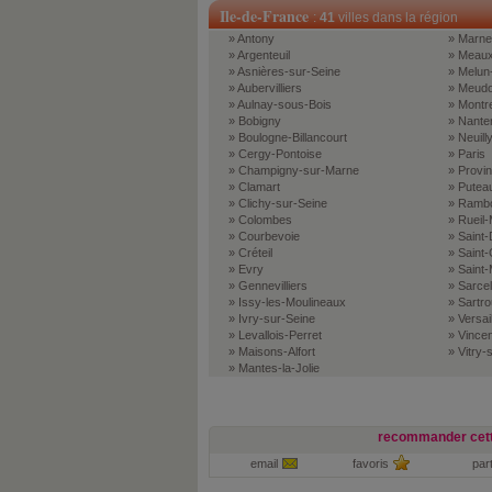
Ile-de-France
:
41
villes dans la région
» Antony
» Marne-
» Argenteuil
» Meau
» Asnières-sur-Seine
» Melun
» Aubervilliers
» Meud
» Aulnay-sous-Bois
» Montre
» Bobigny
» Nante
» Boulogne-Billancourt
» Neuill
» Cergy-Pontoise
» Paris
» Champigny-sur-Marne
» Provi
» Clamart
» Putea
» Clichy-sur-Seine
» Rambou
» Colombes
» Rueil
» Courbevoie
» Saint-
» Créteil
» Saint
» Evry
» Saint
» Gennevilliers
» Sarcel
» Issy-les-Moulineaux
» Sartrou
» Ivry-sur-Seine
» Versai
» Levallois-Perret
» Vince
» Maisons-Alfort
» Vitry-
» Mantes-la-Jolie
recommander cett
email
favoris
par