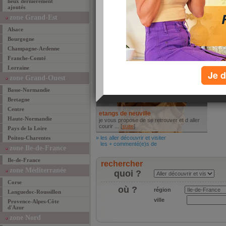
La cueillette de Cergy - chapeau de
lieux dernièrement
ajoutés
paille
Dans nos Fermes Cueillettes, c'est vous
zone Grand-Est
qui récoltez, ... [
suite
]
Alsace
» les mieux manger
les + commenté(e)s de
Bourgogne
Aller découvrir et visiter
Champagne-Ardenne
Franche-Comté
Lorraine
Je d
zone Grand-Ouest
Basse-Normandie
Bretagne
Centre
etangs de neuville
Haute-Normandie
je vous propose de se retrouver et d aller
courir ... [
suite
]
Pays de la Loire
Poitou-Charentes
» les aller découvrir et visiter
les + commenté(e)s de
zone Ile-de-France
Ile-de-France
rechercher
zone Méditerranée
quoi ?
Corse
où ?
région
Languedoc-Roussillon
ville
Provence-Alpes-Côte
d'Azur
zone Nord