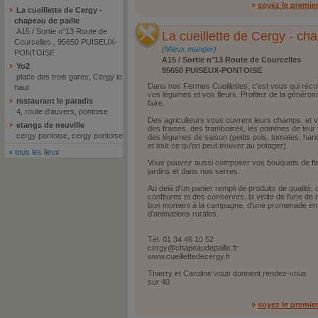
»
soyez le premie
La cueillette de Cergy -
chapeau de paille
A15 / Sortie n°13 Route de
La cueillette de Cergy - ch
Courcelles , 95650 PUISEUX-
(Mieux manger)
PONTOISE
A15 / Sortie n°13 Route de Courcelles
Yo2
95650 PUISEUX-PONTOISE
place des trois gares, Cergy le
Dans nos Fermes Cueillettes, c'est vous qui récolte
haut
vos légumes et vos fleurs. Profitez de la générosit
restaurant le paradis
faire.
4, route d'auvers, pontoise
Des agriculteurs vous ouvrent leurs champs, et vou
etangs de neuville
des fraises, des framboises, les pommes de leur 
cergy pontoise, cergy pontoise
des légumes de saison (petits pois, tomates, hari
et tout ce qu'on peut trouver au potager).
»
tous les lieux
Vous pouvez aussi composer vos bouquets de fl
jardins et dans nos serres.
Au delà d'un panier rempli de produits de qualité, q
confitures et des conserves, la visite de l'une de n
bon moment à la campagne, d'une promenade en fa
d'animations rurales.
Tél. 01 34 46 10 52
cergy@chapeaudepaille.fr
www.cueillettedecergy.fr
Thierry et Caroline vous donnent rendez-vous
sur 40
»
soyez le premie