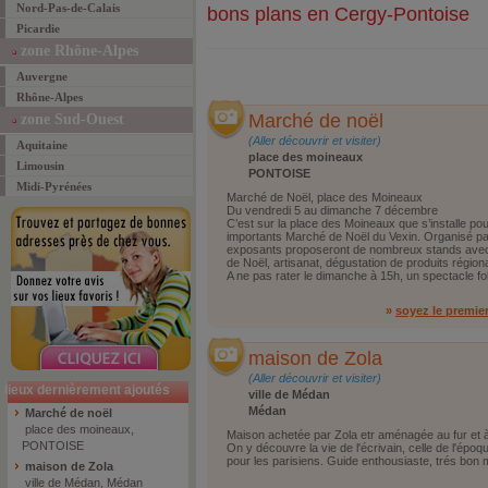
Nord-Pas-de-Calais
bons plans en Cergy-Pontoise
Picardie
zone Rhône-Alpes
Auvergne
Rhône-Alpes
Marché de noël
zone Sud-Ouest
(Aller découvrir et visiter)
Aquitaine
place des moineaux
Limousin
PONTOISE
Midi-Pyrénées
Marché de Noël, place des Moineaux
Du vendredi 5 au dimanche 7 décembre
C’est sur la place des Moineaux que s’installe pou
importants Marché de Noël du Vexin. Organisé pa
exposants proposeront de nombreux stands avec 
de Noël, artisanat, dégustation de produits région
A ne pas rater le dimanche à 15h, un spectacle f
»
soyez le premie
maison de Zola
(Aller découvrir et visiter)
lieux dernièrement ajoutés
ville de Médan
Médan
Marché de noël
place des moineaux,
Maison achetée par Zola etr aménagée au fur et à
PONTOISE
On y découvre la vie de l'écrivain, celle de l'épo
pour les parisiens. Guide enthousiaste, trés bon
maison de Zola
ville de Médan, Médan