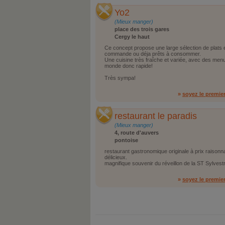
Yo2
(Mieux manger)
place des trois gares
Cergy le haut
Ce concept propose une large sélection de plats 
commande ou déja prêts à consommer.
Une cuisine très fraîche et variée, avec des men
monde donc rapide!
Très sympa!
»
soyez le premie
restaurant le paradis
(Mieux manger)
4, route d'auvers
pontoise
restaurant gastronomique originale à prix raisonna
délicieux.
magnifique souvenir du réveillon de la ST Sylvest
»
soyez le premie