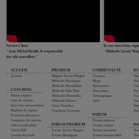
Service Client
ils ont réussi leur rég
"Jean-Michel Berille, le responsable
- Méthode Savoir Maig
des télé-conseillers."
ACCUEIL
PREMIUM
COMMUNAUTÉ
RU
Accueil
Régime Savoir Maigrir
Groupes
Min
Méthode Montignac
Blogs
Nut
Méthode MentalSlim
Rencontres
Cui
COACHING
Méthode Slim Data
Bons plans
Psy
Menus régime
Méthodes Naturelles
Témoignages
For
Liste de courses
Méthode Chrono-
Quiz
Gro
Suivi des mensurations
Géno-Nutrition
Ma
Réglette de régime
Coaching Grossesse
Bea
FORUM
Exercices physiques
Compteur de calories
Forum minceur
FORUM PREMIUM
DO
Calcul poids idéal
Forum cuisine
Calcul IMC
Forum Savoir Maigrir
Forum grossesse
Dos
Courbe de poids
Forum Montignac
Forum maman bébé
Dos