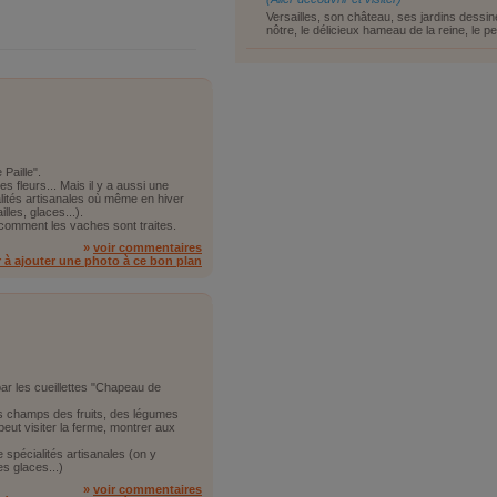
Versailles, son château, ses jardins dessi
nôtre, le délicieux hameau de la reine, le peti
 Paille".
es fleurs... Mais il y a aussi une
lités artisanales où même en hiver
lles, glaces...).
comment les vaches sont traites.
»
voir commentaires
r à ajouter une photo à ce bon plan
par les cueillettes "Chapeau de
 les champs des fruits, des légumes
 peut visiter la ferme, montrer aux
e spécialités artisanales (on y
es glaces...)
»
voir commentaires