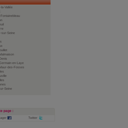
la-Vallée
x
-Fontainebleau
on
uil
rre
y-sur-Seine
ns
ux
illet
-Malmaison
Denis
-Germain-en-Laye
-Maur-des-Fosses
les
ville
lles
nnes
sur-Seine
e page :
tager
Twitter