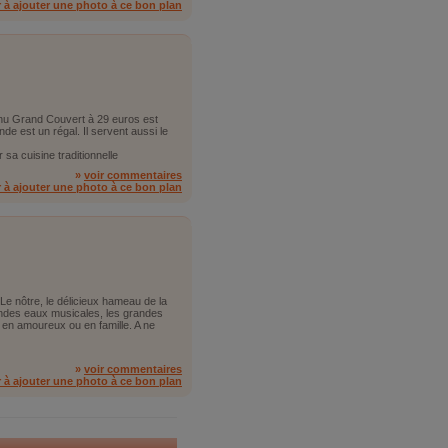
r à ajouter une photo à ce bon plan
enu Grand Couvert à 29 euros est
ande est un régal. Il servent aussi le
sa cuisine traditionnelle
»
voir commentaires
r à ajouter une photo à ce bon plan
Le nôtre, le délicieux hameau de la
grandes eaux musicales, les grandes
e en amoureux ou en famille. A ne
»
voir commentaires
r à ajouter une photo à ce bon plan