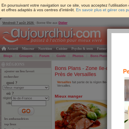
En poursuivant votre navigation sur ce site, vous acceptez l'utilisati
et offres adaptés à vos centres d'intérêt.
En savoir plus et gérer ces 
Vendredi 7 août 2026
- Bonne fête aux
Didier
Accueil
Minceur
Nutrition
Cuisine
Psycho & tests
Forme & santé
Gro
Blogs
Groupes
Forum
Guide
Photos
Bons Plans
Témoign
RÉGIONS
Bons Plans
-
Zone Ile-de-Franc
Pe
ajouter un lieu favori
Près de Versailles
rechercher
Versailles
fait partie de la région
Ile-de-France
. Re
quoi ?
Versailles.
où ?
Mieux manger
région
ville
les ambassadrices
top lieux