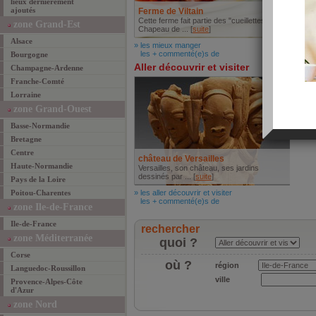
lieux dernièrement
ajoutés
Ferme de Viltain
Cette ferme fait partie des "cueillettes
zone Grand-Est
Chapeau de ... [
suite
]
Alsace
» les mieux manger
les + commenté(e)s de
Bourgogne
Aller découvrir et visiter
Champagne-Ardenne
Franche-Comté
Lorraine
zone Grand-Ouest
Basse-Normandie
Bretagne
Centre
château de Versailles
Haute-Normandie
Versailles, son château, ses jardins
dessinés par ... [
suite
]
Pays de la Loire
Poitou-Charentes
» les aller découvrir et visiter
les + commenté(e)s de
zone Ile-de-France
Ile-de-France
rechercher
zone Méditerranée
quoi ?
Corse
où ?
région
Languedoc-Roussillon
ville
Provence-Alpes-Côte
d'Azur
zone Nord