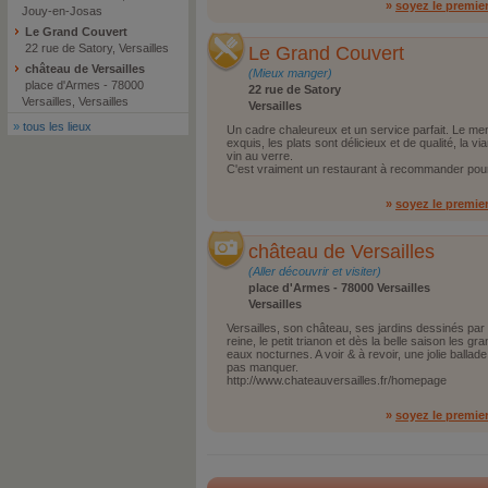
»
soyez le premie
Jouy-en-Josas
Le Grand Couvert
22 rue de Satory, Versailles
Le Grand Couvert
château de Versailles
(Mieux manger)
place d'Armes - 78000
22 rue de Satory
Versailles, Versailles
Versailles
»
tous les lieux
Un cadre chaleureux et un service parfait. Le m
exquis, les plats sont délicieux et de qualité, la vi
vin au verre.
C'est vraiment un restaurant à recommander pour 
»
soyez le premie
château de Versailles
(Aller découvrir et visiter)
place d'Armes - 78000 Versailles
Versailles
Versailles, son château, ses jardins dessinés par 
reine, le petit trianon et dès la belle saison les 
eaux nocturnes. A voir & à revoir, une jolie ballad
pas manquer.
http://www.chateauversailles.fr/homepage
»
soyez le premie