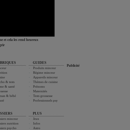
ime et cela les rend heureux
rir
BRIQUES
GUIDES
Publicité
ceur
Produits minceur
rition
Régime minceur
sine
Appareils minceur
cho & tests
Thèmes de cuisine
me & santé
Prénoms
ssesse
Maternités
man & bébé
Tests grossesse
uté
Professionnels psy
SSIERS
PLUS
siers minceur
Jeux
siers nutrition
Infos
siers psycho
Astro