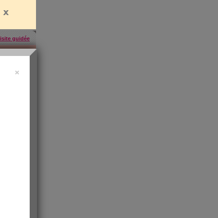
isite guidée
×
uide vidéo
 ?