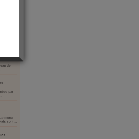
s
apeau de
.
as
nnées par
..
. Le menu
ats sont ...
lles