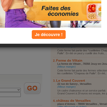
Vous reposer
Vous promener
Visiter le coin
Faire du shopping
Autre
Je découvre !
top lieux
Ferme de Viltain
la ferme de Viltain , 78350 Jouy en Josa
(Mieux manger)
Cette ferme fait partie des "cueillettes Ch
Paille". En été on peut y cueillir des fruits, ..
Ferme de Viltain
La ferme de Viltain , 78350 Jouy-en-Jos
(Mieux manger)
Cette ferme fait partie des fermes sélectio
les cueillettes "Chapeau de Paille". En été, .
Le Grand Couvert
22 rue de Satory , Versailles
(Mieux manger)
Un cadre chaleureux et un service parfait
Grand Couvert à 29 euros est exquis, les pl
château de Versailles
place d'Armes - 78000 Versailles , Versai
(Aller découvrir et visiter)