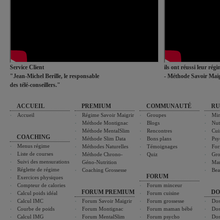
Service Client
ils ont réussi leur rég
"Jean-Michel Berille, le responsable
- Méthode Savoir Maig
des télé-conseillers."
ACCUEIL
PREMIUM
COMMUNAUTÉ
RU
Accueil
Régime Savoir Maigrir
Groupes
Min
Méthode Montignac
Blogs
Nut
Méthode MentalSlim
Rencontres
Cui
COACHING
Méthode Slim Data
Bons plans
Psy
Menus régime
Méthodes Naturelles
Témoignages
For
Liste de courses
Méthode Chrono-
Quiz
Gro
Suivi des mensurations
Géno-Nutrition
Ma
Réglette de régime
Coaching Grossesse
Bea
FORUM
Exercices physiques
Compteur de calories
Forum minceur
FORUM PREMIUM
DO
Calcul poids idéal
Forum cuisine
Calcul IMC
Forum Savoir Maigrir
Forum grossesse
Dos
Courbe de poids
Forum Montignac
Forum maman bébé
Dos
Calcul IMG
Forum MentalSlim
Forum psycho
Dos