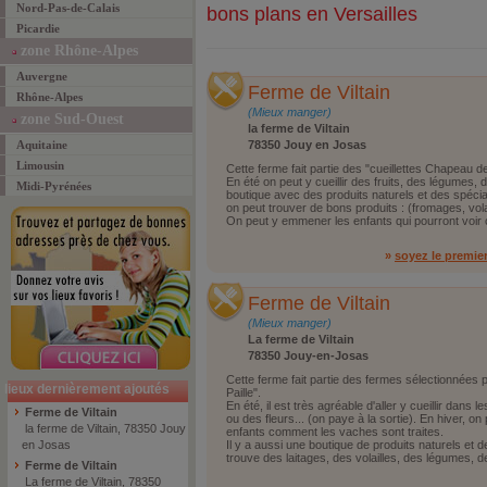
Nord-Pas-de-Calais
bons plans en Versailles
Picardie
zone Rhône-Alpes
Auvergne
Ferme de Viltain
Rhône-Alpes
(Mieux manger)
zone Sud-Ouest
la ferme de Viltain
Aquitaine
78350 Jouy en Josas
Limousin
Cette ferme fait partie des "cueillettes Chapeau de
En été on peut y cueillir des fruits, des légumes, d
Midi-Pyrénées
boutique avec des produits naturels et des spécia
on peut trouver de bons produits : (fromages, volai
On peut y emmener les enfants qui pourront voir 
»
soyez le premie
Ferme de Viltain
(Mieux manger)
La ferme de Viltain
78350 Jouy-en-Josas
Cette ferme fait partie des fermes sélectionnées 
lieux dernièrement ajoutés
Paille".
En été, il est très agréable d'aller y cueillir dans
Ferme de Viltain
ou des fleurs... (on paye à la sortie). En hiver, on
la ferme de Viltain, 78350 Jouy
enfants comment les vaches sont traites.
en Josas
Il y a aussi une boutique de produits naturels et d
trouve des laitages, des volailles, des légumes, d
Ferme de Viltain
La ferme de Viltain, 78350