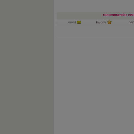
recommander cett
email
favoris
par