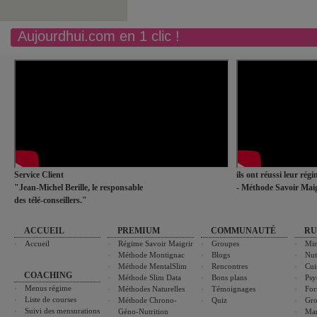
Aujourdhui.com en 1 clic !
Service Client
ils ont réussi leur rég
"Jean-Michel Berille, le responsable
- Méthode Savoir Maig
des télé-conseillers."
ACCUEIL
PREMIUM
COMMUNAUTÉ
RU
Accueil
Régime Savoir Maigrir
Groupes
Min
Méthode Montignac
Blogs
Nut
Méthode MentalSlim
Rencontres
Cui
COACHING
Méthode Slim Data
Bons plans
Psy
Menus régime
Méthodes Naturelles
Témoignages
For
Liste de courses
Méthode Chrono-
Quiz
Gro
Suivi des mensurations
Géno-Nutrition
Ma