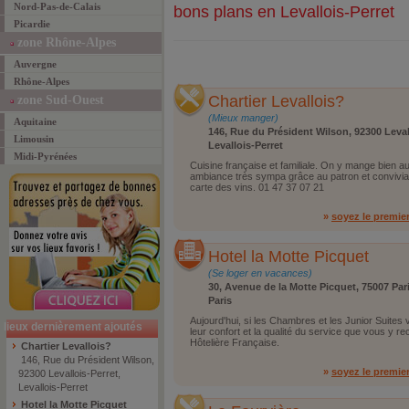
Nord-Pas-de-Calais
bons plans en Levallois-Perret
Picardie
zone Rhône-Alpes
Auvergne
Rhône-Alpes
Chartier Levallois?
zone Sud-Ouest
(Mieux manger)
Aquitaine
146, Rue du Président Wilson, 92300 Leval
Limousin
Levallois-Perret
Midi-Pyrénées
Cuisine française et familiale. On y mange bien au
ambiance très sympa grâce au patron et convivial
carte des vins. 01 47 37 07 21
»
soyez le premie
Hotel la Motte Picquet
(Se loger en vacances)
30, Avenue de la Motte Picquet, 75007 Par
Paris
Aujourd'hui, si les Chambres et les Junior Suites
lieux dernièrement ajoutés
leur confort et la qualité du service que vous y rec
Hôtelière Française.
Chartier Levallois?
146, Rue du Président Wilson,
»
soyez le premie
92300 Levallois-Perret,
Levallois-Perret
Hotel la Motte Picquet