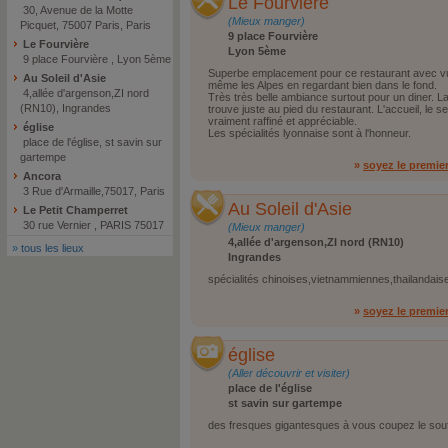
Le Fourvière
30, Avenue de la Motte
(Mieux manger)
Picquet, 75007 Paris, Paris
9 place Fourvière
Le Fourvière
Lyon 5ème
9 place Fourvière , Lyon 5ème
Superbe emplacement pour ce restaurant avec vu
Au Soleil d'Asie
même les Alpes en regardant bien dans le fond.
4,allée d'argenson,ZI nord
Très très belle ambiance surtout pour un diner. L
(RN10), Ingrandes
trouve juste au pied du restaurant. L'accueil, le se
vraiment raffiné et appréciable.
église
Les spécialités lyonnaise sont à l'honneur.
place de l'église, st savin sur
gartempe
»
soyez le premie
Ancora
3 Rue d'Armaille,75017, Paris
Au Soleil d'Asie
Le Petit Champerret
30 rue Vernier , PARIS 75017
(Mieux manger)
4,allée d'argenson,ZI nord (RN10)
»
tous les lieux
Ingrandes
spécialités chinoises,vietnammiennes,thailandais
»
soyez le premie
église
(Aller découvrir et visiter)
place de l'église
st savin sur gartempe
des fresques gigantesques à vous coupez le souf