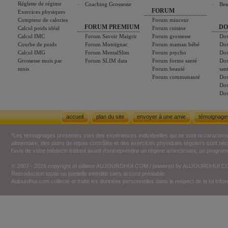
Réglette de régime
Coaching Grossesse
Bea
FORUM
Exercices physiques
Compteur de calories
Forum minceur
FORUM PREMIUM
DO
Calcul poids idéal
Forum cuisine
Calcul IMC
Forum Savoir Maigrir
Forum grossesse
Dos
Courbe de poids
Forum Montignac
Forum maman bébé
Dos
Calcul IMG
Forum MentalSlim
Forum psycho
Dos
Grossesse mois par
Forum SLIM data
Forum forme santé
Dos
mois
Forum beauté
san
Forum communauté
Dos
Dos
Dos
accueil
plan du site
envoyer à une amie
témoignage
*Les témoignages présentés sont des expériences individuelles qui ne sont ni caractéri
alimentaire, des plans de repas contrôlés et des exercices physiques réguliers sont n
l'avis de votre médecin traitant avant d'entreprendre un régime amincissant, un programm
© 2007 - 2026 copyright et éditeur AUJOURDHUI.COM / powered by AUJOURDHUI.
Reproduction totale ou partielle interdite sans accord préalable.
Aujourdhui.com collecte et traite les données personnelles dans le respect de la loi Inf