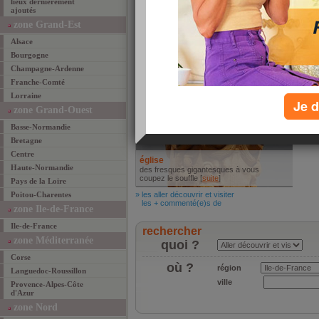
lieux dernièrement
ajoutés
Hote
Ancora
Aujou
zone Grand-Est
Aller découvrir [
suite
]
Suites
Alsace
» les mieux manger
» les 
les + commenté(e)s de
les +
Bourgogne
Aller découvrir et visiter
Champagne-Ardenne
Franche-Comté
Lorraine
Je d
zone Grand-Ouest
Basse-Normandie
Bretagne
Centre
église
Haute-Normandie
des fresques gigantesques à vous
coupez le souffle [
suite
]
Pays de la Loire
Poitou-Charentes
» les aller découvrir et visiter
les + commenté(e)s de
zone Ile-de-France
Ile-de-France
rechercher
zone Méditerranée
quoi ?
Corse
où ?
région
Languedoc-Roussillon
ville
Provence-Alpes-Côte
d'Azur
zone Nord