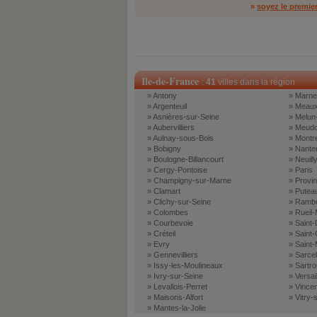
»
soyez le premie
Ile-de-France
:
41
villes dans la région
» Antony
» Marne-
» Argenteuil
» Meau
» Asnières-sur-Seine
» Melun
» Aubervilliers
» Meud
» Aulnay-sous-Bois
» Montre
» Bobigny
» Nante
» Boulogne-Billancourt
» Neuill
» Cergy-Pontoise
» Paris
» Champigny-sur-Marne
» Provi
» Clamart
» Putea
» Clichy-sur-Seine
» Rambou
» Colombes
» Rueil
» Courbevoie
» Saint-
» Créteil
» Saint
» Evry
» Saint
» Gennevilliers
» Sarcel
» Issy-les-Moulineaux
» Sartrou
» Ivry-sur-Seine
» Versai
» Levallois-Perret
» Vince
» Maisons-Alfort
» Vitry-
» Mantes-la-Jolie