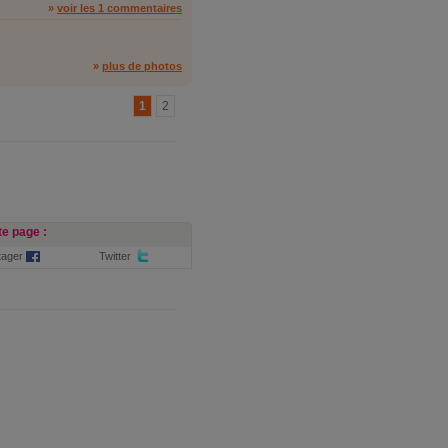
»
voir les 1 commentaires
»
plus de photos
1
2
e page :
tager
Twitter