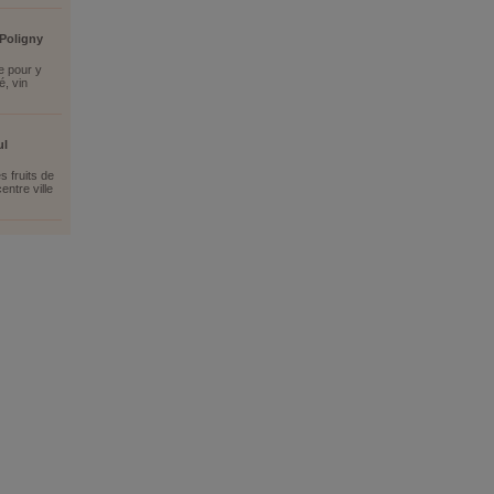
 Poligny
e pour y
é, vin
ul
 fruits de
ntre ville