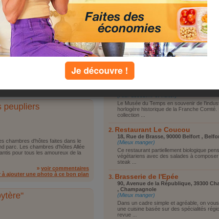
Vous reposer
1
2
Vous promener
Visiter le coin
nge
Faire du shopping
Autre
mbres sont au calme et confortable
, salon avec télévision, jardin,
Je découvre !
top lieux
ser un séjour inoubliable.
»
voir commentaires
Le Musée du temps
r à ajouter une photo à ce bon plan
96, Grande Rue 25000 Besançon , Bes
(Aller découvrir et visiter)
Le Musée du Temps en souvenir de l'indust
 peupliers
horlogère historique de la Franche Comté. 
collection ...
Restaurant Le Coucou
18, Rue de Brasse, 90000 Belfort , Belfo
s chambres d'hôtes faites dans le
(Mieux manger)
and parc. Les chambres d'hôtes Allée
Ce restaurant partiellement biologique pen
rantis pour tous les amoureux de la
végétariens avec des salades à composer
steak ...
»
voir commentaires
r à ajouter une photo à ce bon plan
Brasserie de l'Epée
90, Avenue de la République, 39300 C
, Champagnole
ytère"
(Mieux manger)
Dans un cadre simple et agréable, on vous
une cuisine basée sur des spécialités régi
revue ...