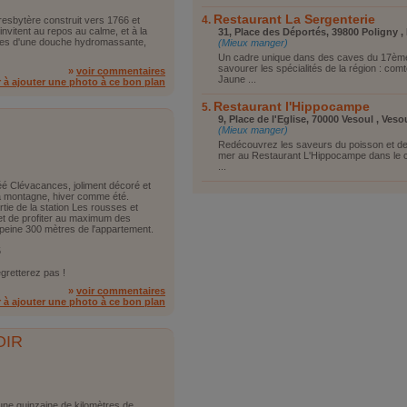
Restaurant La Sergenterie
resbytère construit vers 1766 et
vitent au repos au calme, et à la
31, Place des Déportés, 39800 Poligny ,
pées d'une douche hydromassante,
(Mieux manger)
Un cadre unique dans des caves du 17èm
savourer les spécialités de la région : comt
»
voir commentaires
Jaune ...
r à ajouter une photo à ce bon plan
Restaurant l'Hippocampe
9, Place de l'Eglise, 70000 Vesoul , Veso
(Mieux manger)
Redécouvrez les saveurs du poisson et des
mer au Restaurant L'Hippocampe dans le ce
...
 Clévacances, joliment décoré et
 la montagne, hiver comme été.
rtie de la station Les rousses et
met de profiter au maximum des
 peine 300 mètres de l'appartement.
5
egretterez pas !
»
voir commentaires
r à ajouter une photo à ce bon plan
OIR
une quinzaine de kilomètres de