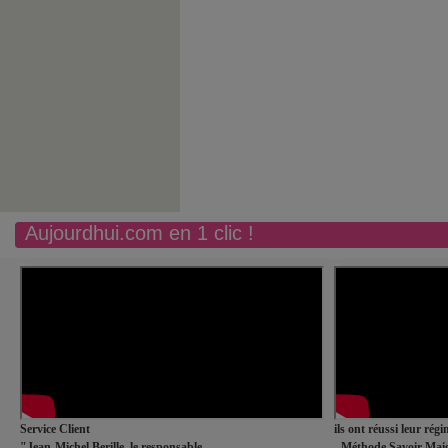
Aujourdhui.com en 1 clic !
Service Client
ils ont réussi leur rég
"Jean-Michel Berille, le responsable
- Méthode Savoir Maig