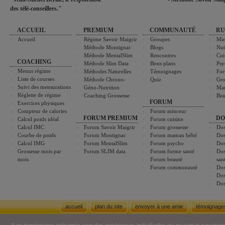
des télé-conseillers."
ACCUEIL
PREMIUM
COMMUNAUTÉ
RU
Accueil
Régime Savoir Maigrir
Groupes
Min
Méthode Montignac
Blogs
Nut
Méthode MentalSlim
Rencontres
Cui
COACHING
Méthode Slim Data
Bons plans
Psy
Menus régime
Méthodes Naturelles
Témoignages
For
Liste de courses
Méthode Chrono-
Quiz
Gro
Suivi des mensurations
Géno-Nutrition
Ma
Réglette de régime
Coaching Grossesse
Bea
FORUM
Exercices physiques
Compteur de calories
Forum minceur
FORUM PREMIUM
DO
Calcul poids idéal
Forum cuisine
Calcul IMC
Forum Savoir Maigrir
Forum grossesse
Dos
Courbe de poids
Forum Montignac
Forum maman bébé
Dos
Calcul IMG
Forum MentalSlim
Forum psycho
Dos
Grossesse mois par
Forum SLIM data
Forum forme santé
Dos
mois
Forum beauté
san
Forum communauté
Dos
Dos
Dos
accueil
plan du site
envoyer à une amie
témoignage