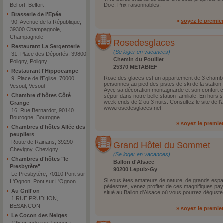
Belfort, Belfort
Dole. Prix raisonnables.
Brasserie de l'Epée
»
soyez le premie
90, Avenue de la République,
39300 Champagnole,
Champagnole
Rosedesglaces
Restaurant La Sergenterie
(Se loger en vacances)
31, Place des Déportés, 39800
Chemin du Pouillet
Poligny, Poligny
25370 METABIEF
Restaurant l'Hippocampe
Rose des glaces est un appartement de 3 chambr
9, Place de l'Eglise, 70000
personnes au pied des pistes de ski de la station
Vesoul, Vesoul
Avec sa décoration montagnarde et son confort 
Chambre d'hôtes Côté
séjour dans notre belle station familiale. En hors s
week ends de 2 ou 3 nuits. Consultez le site de l
Grange
www.rosedesglaces.net
16, Rue Bernardot, 90140
Bourogne, Bourogne
»
soyez le premie
Chambres d'hôtes Allée des
peupliers
Route de Rainans, 39290
Grand Hôtel du Sommet
Chevigny, Chevigny
(Se loger en vacances)
Chambres d'hôtes "le
Ballon d'Alsace
Presbytère"
90200 Lepuix-Gy
Le Presbytère, 70110 Pont sur
Si vous êtes amateurs de nature, de grands esp
L'Ognon, Pont sur L'Ognon
pédestres, venez profiter de ces magnifiques p
Au Grill'on
situé au Ballon d'Alsace où vous pourrez déguster l
1 RUE PRUDHON,
BESANCON
»
soyez le premie
Le Cocon des Neiges
125 grande rue, lamoura