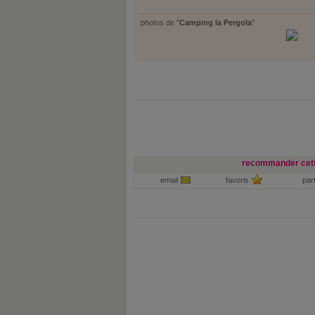
photos de "
Camping la Pergola
"
recommander cett
email
favoris
par