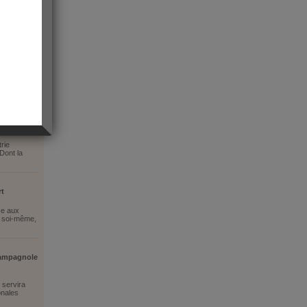
ançon
rie
Dont la
rt
se aux
 soi-même,
hampagnole
 servira
onales