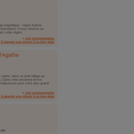
ge magnifique : région boisée
dominent. Il vous réserve un
ter cette région.
»
voir commentaires
r à ajouter une photo à ce bon plan
d'Agathe
alme, dans ce petit village au
. Dans cette ancienne ferme
haleureuse pour votre plus grand
»
voir commentaires
r à ajouter une photo à ce bon plan
ille