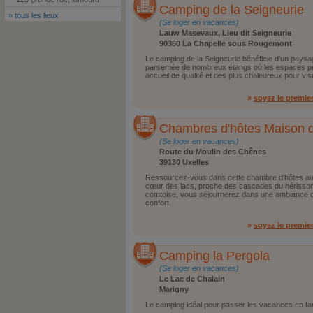
Camping de la Seigneurie
»
tous les lieux
(Se loger en vacances)
Lauw Masevaux, Lieu dit Seigneurie
90360 La Chapelle sous Rougemont
Le camping de la Seigneurie bénéficie d'un paysa
parsemée de nombreux étangs où les espaces pré
accueil de qualité et des plus chaleureux pour visi
»
soyez le premie
Chambres d'hôtes Maison 
(Se loger en vacances)
Route du Moulin des Chênes
39130 Uxelles
Ressourcez-vous dans cette chambre d'hôtes au c
cœur des lacs, proche des cascades du hérisson
comtoise, vous séjournerez dans une ambiance c
confort.
»
soyez le premie
Camping la Pergola
(Se loger en vacances)
Le Lac de Chalain
Marigny
Le camping idéal pour passer les vacances en fam