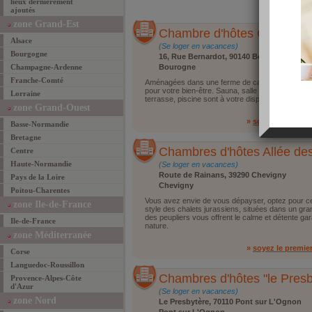
lieux dernièrement
ajoutés
zone Grand-Est
Chambre d'hôtes Côté Gra
Alsace
(Se loger en vacances)
Bourgogne
16, Rue Bernardot, 90140 Bourogne
Champagne-Ardenne
Bourogne
Franche-Comté
Aménagées dans une ferme de caractère, les cha
pour votre bien-être. Sauna, salle de bain privative
Lorraine
terrasse, piscine sont à votre disposition pour pas
zone Grand-Ouest
»
soyez le premie
Basse-Normandie
Bretagne
Chambres d'hôtes Allée des
Centre
Haute-Normandie
(Se loger en vacances)
Route de Rainans, 39290 Chevigny
Pays de la Loire
Chevigny
Poitou-Charentes
Vous avez envie de vous dépayser, optez pour ce
zone Ile-de-France
style des chalets jurassiens, situées dans un gr
des peupliers vous offrent le calme et détente ga
Ile-de-France
nature.
zone Méditerranée
»
soyez le premie
Corse
Languedoc-Roussillon
Chambres d'hôtes "le Presb
Provence-Alpes-Côte
d'Azur
(Se loger en vacances)
zone Nord
Le Presbytère, 70110 Pont sur L'Ognon