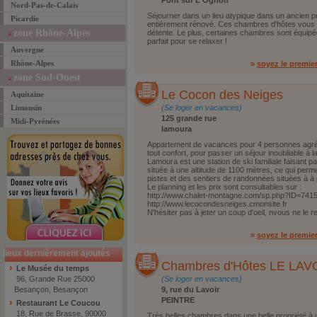
Pont sur L'Ognon
Nord-Pas-de-Calais
Séjourner dans un lieu atypique dans un ancien p
Picardie
entièrement rénové. Ces chambres d'hôtes vous in
zone Rhône-Alpes
détente. Le plus, certaines chambres sont équi
parfait pour se relaxer !
Auvergne
Rhône-Alpes
»
soyez le premie
zone Sud-Ouest
Le Cocon des Neiges
Aquitaine
Limousin
(Se loger en vacances)
125 grande rue
Midi-Pyrénées
lamoura
Appartement de vacances pour 4 personnes agréé
tout confort, pour passer un séjour inoubliable à
Lamoura est une station de ski familiale faisant pa
située à une altitude de 1100 mètres, ce qui per
pistes et des sentiers de randonnées situèes à à
Le planning et les prix sont consultables sur :
http://www.chalet-montagne.com/sp.php?ID=741
http://www.lecocondesneiges.cmonsite.fr
N'hésiter pas à jeter un coup d'oeil, nvous ne le r
»
soyez le premie
lieux dernièrement ajoutés
Chambres d'Hôtes LE LAV
Le Musée du temps
96, Grande Rue 25000
(Se loger en vacances)
Besançon, Besançon
9, rue du Lavoir
PEINTRE
Restaurant Le Coucou
18, Rue de Brasse, 90000
Très belles chambres dans une belle propriété à 