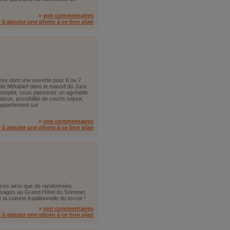
»
voir commentaires
r à ajouter une photo à ce bon plan
es dont une ouverte pour 6 ou 7
 de Métabief dans le massif du Jura.
complet, vous passerez un agréable
aison, possibilité de courts séjour,
'appartement sur
»
voir commentaires
r à ajouter une photo à ce bon plan
aces ainsi que de randonnées
aysages au Grand Hôtel du Sommet,
a cuisine traditionnelle du terroir !
»
voir commentaires
r à ajouter une photo à ce bon plan