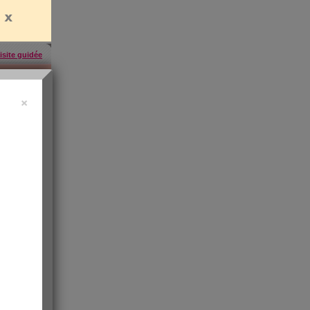
isite guidée
×
uide vidéo
 ?