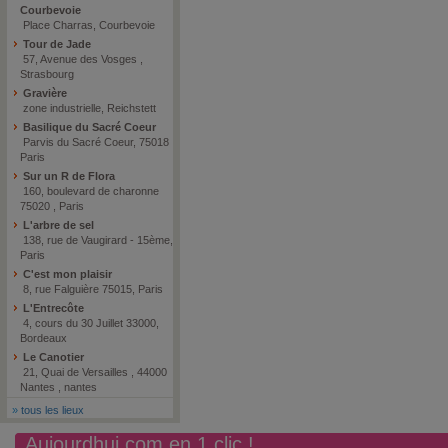
Courbevoie
Place Charras, Courbevoie
Tour de Jade
57, Avenue des Vosges ,
Strasbourg
Gravière
zone industrielle, Reichstett
Basilique du Sacré Coeur
Parvis du Sacré Coeur, 75018
Paris
Sur un R de Flora
160, boulevard de charonne
75020 , Paris
L'arbre de sel
138, rue de Vaugirard - 15ème,
Paris
C'est mon plaisir
8, rue Falguière 75015, Paris
L'Entrecôte
4, cours du 30 Juillet 33000,
Bordeaux
Le Canotier
21, Quai de Versailles , 44000
Nantes , nantes
»
tous les lieux
Aujourdhui.com en 1 clic !