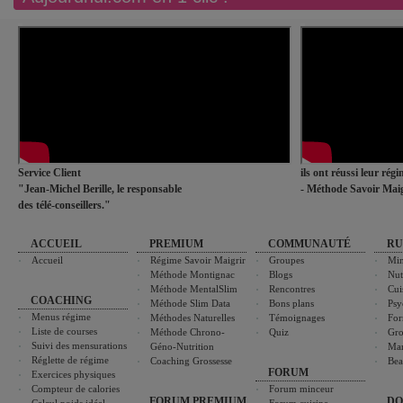
Service Client
ils ont réussi leur rég
"Jean-Michel Berille, le responsable
- Méthode Savoir Maig
des télé-conseillers."
ACCUEIL
PREMIUM
COMMUNAUTÉ
RU
Accueil
Régime Savoir Maigrir
Groupes
Min
Méthode Montignac
Blogs
Nut
Méthode MentalSlim
Rencontres
Cui
COACHING
Méthode Slim Data
Bons plans
Psy
Menus régime
Méthodes Naturelles
Témoignages
For
Liste de courses
Méthode Chrono-
Quiz
Gro
Suivi des mensurations
Géno-Nutrition
Ma
Réglette de régime
Coaching Grossesse
Bea
FORUM
Exercices physiques
Compteur de calories
Forum minceur
FORUM PREMIUM
DO