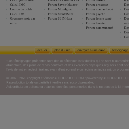
Calcul poids idéal
Forum cuisine
Calcul IMC
Forum Savoir Maigrir
Forum grossesse
Dos
Courbe de poids
Forum Montignac
Forum maman bébé
Dos
Calcul IMG
Forum MentalSlim
Forum psycho
Dos
Grossesse mois par
Forum SLIM data
Forum forme santé
Dos
mois
Forum beauté
san
Forum communauté
Dos
Dos
Dos
accueil
plan du site
envoyer à une amie
témoignage
*Les témoignages présentés sont des expériences individuelles qui ne sont ni caractéri
alimentaire, des plans de repas contrôlés et des exercices physiques réguliers sont n
l'avis de votre médecin traitant avant d'entreprendre un régime amincissant, un programm
© 2007 - 2026 copyright et éditeur AUJOURDHUI.COM / powered by AUJOURDHUI.
Reproduction totale ou partielle interdite sans accord préalable.
Aujourdhui.com collecte et traite les données personnelles dans le respect de la loi Inf