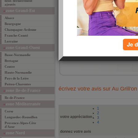
lieux dernièrement
ajoutés
zone Grand-Est
Alsace
Bourgogne
Champagne-Ardenne
Franche-Comté
Lorraine
Je d
zone Grand-Ouest
ajouté 
Basse-Normandie
ajouter un lieu fav
Bretagne
Centre
Haute-Normandie
Pays de la Loire
Poitou-Charentes
écrivez votre avis sur Au Grill'on
zone Ile-de-France
Ile-de-France
zone Méditerranée
1
Corse
2
votre appréciation
:
Languedoc-Roussillon
3
4
Provence-Alpes-Côte
d'Azur
donnez votre avis
zone Nord