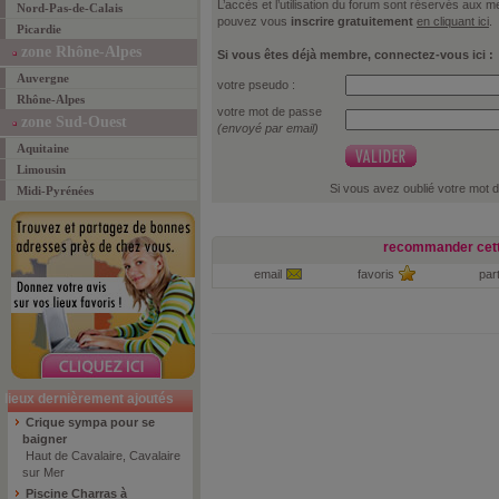
L’accès et l’utilisation du forum sont réservés aux
Nord-Pas-de-Calais
pouvez vous
inscrire gratuitement
en cliquant ici
.
Picardie
zone Rhône-Alpes
Si vous êtes déjà membre, connectez-vous ici :
Auvergne
votre pseudo :
Rhône-Alpes
votre mot de passe
zone Sud-Ouest
(envoyé par email)
Aquitaine
Limousin
Si vous avez oublié votre mot 
Midi-Pyrénées
recommander cett
email
favoris
par
lieux dernièrement ajoutés
Crique sympa pour se
baigner
Haut de Cavalaire, Cavalaire
sur Mer
Piscine Charras à