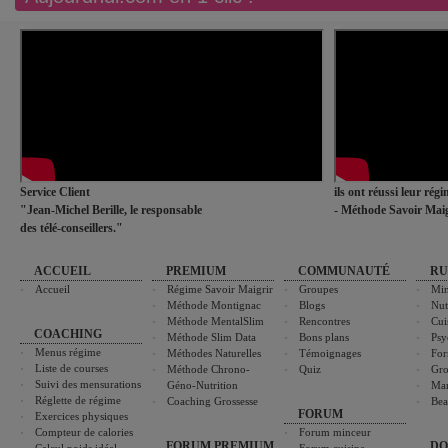
Service Client
ils ont réussi leur rég
"Jean-Michel Berille, le responsable
- Méthode Savoir Maig
des télé-conseillers."
ACCUEIL
PREMIUM
COMMUNAUTÉ
RU
Accueil
Régime Savoir Maigrir
Groupes
Min
Méthode Montignac
Blogs
Nut
Méthode MentalSlim
Rencontres
Cui
COACHING
Méthode Slim Data
Bons plans
Psy
Menus régime
Méthodes Naturelles
Témoignages
For
Liste de courses
Méthode Chrono-
Quiz
Gro
Suivi des mensurations
Géno-Nutrition
Ma
Réglette de régime
Coaching Grossesse
Bea
FORUM
Exercices physiques
Compteur de calories
Forum minceur
FORUM PREMIUM
DO