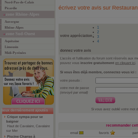
Nord-Pas-de-Calais
écrivez votre avis sur Restaura
Picardie
zone Rhône-Alpes
Auvergne
1
Rhône-Alpes
2
zone Sud-Ouest
votre appréciation
:
3
Aquitaine
4
Limousin
donnez votre avis
Midi-Pyrénées
L’accès et l’utilisation du forum sont réservés aux
pouvez vous
inscrire gratuitement
en cliquant ici
.
Si vous êtes déjà membre, connectez-vous ici :
votre pseudo :
votre mot de passe
(envoyé par email)
Si vous avez oublié votre mot 
lieux dernièrement ajoutés
Crique sympa pour se
baigner
recommander cett
Haut de Cavalaire, Cavalaire
sur Mer
email
favoris
par
Piscine Charras à