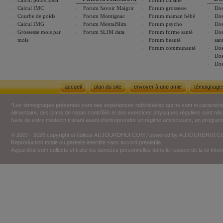
Calcul poids idéal
Forum cuisine
Calcul IMC
Forum Savoir Maigrir
Forum grossesse
Dos
Courbe de poids
Forum Montignac
Forum maman bébé
Dos
Calcul IMG
Forum MentalSlim
Forum psycho
Dos
Grossesse mois par
Forum SLIM data
Forum forme santé
Dos
mois
Forum beauté
san
Forum communauté
Dos
Dos
Dos
accueil
plan du site
envoyer à une amie
témoignage
*Les témoignages présentés sont des expériences individuelles qui ne sont ni caractéri
alimentaire, des plans de repas contrôlés et des exercices physiques réguliers sont n
l'avis de votre médecin traitant avant d'entreprendre un régime amincissant, un programm
© 2007 - 2026 copyright et éditeur AUJOURDHUI.COM / powered by AUJOURDHUI.
Reproduction totale ou partielle interdite sans accord préalable.
Aujourdhui.com collecte et traite les données personnelles dans le respect de la loi Inf