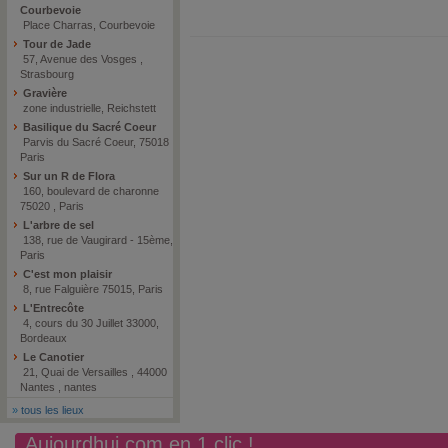
Courbevoie
Place Charras, Courbevoie
Tour de Jade
57, Avenue des Vosges ,
Strasbourg
Gravière
zone industrielle, Reichstett
Basilique du Sacré Coeur
Parvis du Sacré Coeur, 75018
Paris
Sur un R de Flora
160, boulevard de charonne
75020 , Paris
L'arbre de sel
138, rue de Vaugirard - 15ème,
Paris
C'est mon plaisir
8, rue Falguière 75015, Paris
L'Entrecôte
4, cours du 30 Juillet 33000,
Bordeaux
Le Canotier
21, Quai de Versailles , 44000
Nantes , nantes
»
tous les lieux
Aujourdhui.com en 1 clic !