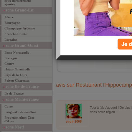
lieux dernièrement
L'Hip
ajoutés
Vesou
assai
zone Grand-Est
vous 
Alsace
Bourgogne
Champagne-Ardenne
Franche-Comté
Lorraine
Je d
zone Grand-Ouest
ajouté 
Basse-Normandie
ajouter un lieu fav
Bretagne
Centre
Haute-Normandie
Pays de la Loire
Poitou-Charentes
avis sur Restaurant l'Hippocam
zone Ile-de-France
Ile-de-France
zone Méditerranée
Corse
Tout à fait d'accord ! De plus
Languedoc-Roussillon
dans notre région !
Provence-Alpes-Côte
d'Azur
virgin2008
zone Nord