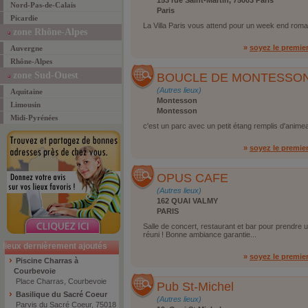
153 rue Saint-Martin, 75003 Paris
Nord-Pas-de-Calais
Paris
Picardie
La Villa Paris vous attend pour un week end roma
zone Rhône-Alpes
»
soyez le premie
Auvergne
Rhône-Alpes
zone Sud-Ouest
BOUCLE DE MONTESSO
(Autres lieux)
Aquitaine
Montesson
Limousin
Montesson
Midi-Pyrénées
c'est un parc avec un petit étang remplis d'anim
»
soyez le premie
OPUS CAFE
(Autres lieux)
162 QUAI VALMY
PARIS
Salle de concert, restaurant et bar pour prendre u
réuni ! Bonne ambiance garantie...
lieux dernièrement ajoutés
»
soyez le premie
Piscine Charras à
Courbevoie
Place Charras, Courbevoie
Pub St-Michel
Basilique du Sacré Coeur
(Autres lieux)
Parvis du Sacré Coeur, 75018