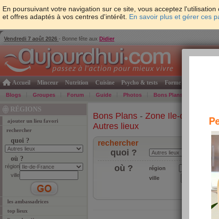
En poursuivant votre navigation sur ce site, vous acceptez l'utilisati
et offres adaptés à vos centres d'intérêt.
En savoir plus et gérer ces 
Vendredi 7 août 2026
- Bonne fête aux
Didier
Accueil
Minceur
Nutrition
Cuisine
Psycho & tests
Forme & santé
Gro
Blogs
Groupes
Forum
Guide
Photos
Bons Plans
Témoign
RÉGIONS
Bons Plans
-
Zone Ile-de-Franc
Pe
ajouter un lieu favori
Autres lieux
rechercher
quoi ?
rechercher
quoi ?
où ?
région
où ?
région
ville
ville
les ambassadrices
top lieux