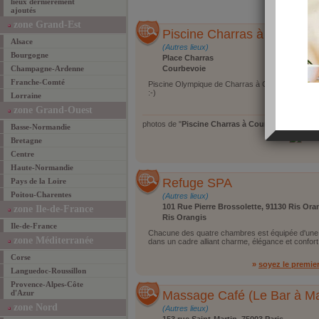
lieux dernièrement
ajoutés
zone Grand-Est
Piscine Charras à Courbev
Alsace
(Autres lieux)
Bourgogne
Place Charras
Champagne-Ardenne
Courbevoie
Franche-Comté
Piscine Olympique de Charras à Courbevoie. Il y a
:-)
Lorraine
zone Grand-Ouest
photos de "
Piscine Charras à Courbevoie
"
Basse-Normandie
Bretagne
Centre
Haute-Normandie
Refuge SPA
Pays de la Loire
Poitou-Charentes
(Autres lieux)
101 Rue Pierre Brossolette, 91130 Ris Ora
zone Ile-de-France
Ris Orangis
Ile-de-France
Chacune des quatre chambres est équipée d'une sa
zone Méditerranée
dans un cadre alliant charme, élégance et confort
Corse
»
soyez le premie
Languedoc-Roussillon
Provence-Alpes-Côte
d'Azur
Massage Café (Le Bar à M
zone Nord
(Autres lieux)