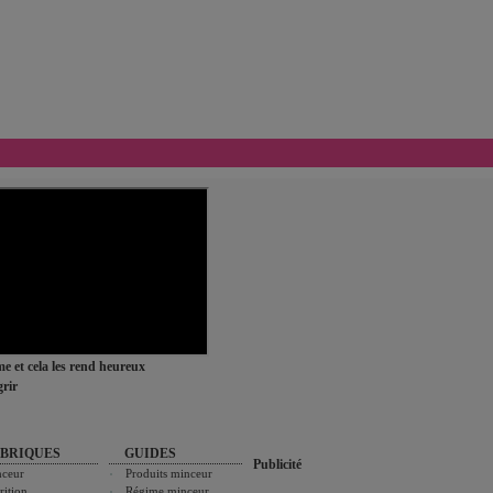
ime et cela les rend heureux
rir
BRIQUES
GUIDES
Publicité
ceur
Produits minceur
rition
Régime minceur