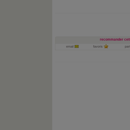
recommander cett
email
favoris
par