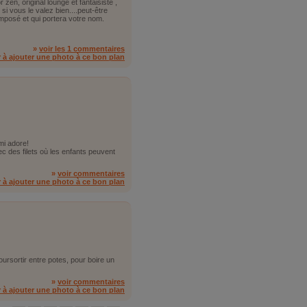
zen, original lounge et fantaisiste ,
, si vous le valez bien....peut-être
omposé et qui portera votre nom.
»
voir les 1 commentaires
r à ajouter une photo à ce bon plan
mi adore!
des filets où les enfants peuvent
»
voir commentaires
r à ajouter une photo à ce bon plan
ursortir entre potes, pour boire un
»
voir commentaires
r à ajouter une photo à ce bon plan