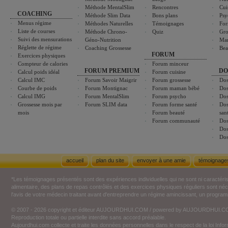
Méthode MentalSlim
Rencontres
Cui
COACHING
Méthode Slim Data
Bons plans
Psy
Menus régime
Méthodes Naturelles
Témoignages
For
Liste de courses
Méthode Chrono-
Quiz
Gro
Suivi des mensurations
Géno-Nutrition
Ma
Réglette de régime
Coaching Grossesse
Bea
FORUM
Exercices physiques
Compteur de calories
Forum minceur
FORUM PREMIUM
DO
Calcul poids idéal
Forum cuisine
Calcul IMC
Forum Savoir Maigrir
Forum grossesse
Dos
Courbe de poids
Forum Montignac
Forum maman bébé
Dos
Calcul IMG
Forum MentalSlim
Forum psycho
Dos
Grossesse mois par
Forum SLIM data
Forum forme santé
Dos
mois
Forum beauté
san
Forum communauté
Dos
Dos
Dos
accueil
plan du site
envoyer à une amie
témoignage
*Les témoignages présentés sont des expériences individuelles qui ne sont ni caractéri
alimentaire, des plans de repas contrôlés et des exercices physiques réguliers sont n
l'avis de votre médecin traitant avant d'entreprendre un régime amincissant, un programm
© 2007 - 2026 copyright et éditeur AUJOURDHUI.COM / powered by AUJOURDHUI.
Reproduction totale ou partielle interdite sans accord préalable.
Aujourdhui.com collecte et traite les données personnelles dans le respect de la loi Inf