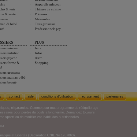
sine
Appareils minceur
cho & tests
Thèmes de cuisine
me & santé
Prénoms
ssesse
Maternités
man & bébé
Tests grossesse
uté
Professionnels psy
SSIERS
PLUS
siers minceur
Jeux
siers nutrition
Infos
siers psycho
Astro
siers forme &
Shopping
té
siers grossesse
siers maman bébé
siers beauté
s
contact
aide
conditions d'utilisation
recrutement
partenaires
stiques, ni garanties. Comme pour tout programme de rééquilibrage
écessaires pour perdre du poids à long terme. Demandez toujours
e sportif ou de modifier vos habitudes nutritionnelles.
COM
ormatique et Libertés (Déclaration CNIL No 1787863).