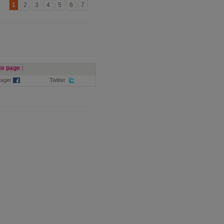
1
2
3
4
5
6
7
e page :
tager
Twitter