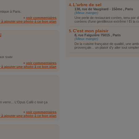
L'arbre de sel
138, rue de Vaugirard - 15ème , Paris
ntique à Paris.
(Mieux manger)
»
voir commentaires
Une perle de restaurant coréen, tenu par d
r à ajouter une photo à ce bon plan
coréens d'une gentillesse extrême ! Et la cu
C'est mon plaisir
N
8, rue Falguière 75015 , Paris
(Mieux manger)
De la cuisine française de qualité, une am
provençale... un plaisir d'y aller tout simple
eaux suav
»
voir commentaires
r à ajouter une photo à ce bon plan
n verre... L'Opus Café c tout ça
»
voir commentaires
r à ajouter une photo à ce bon plan