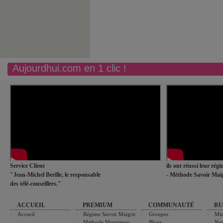
Aujourdhui.com en 1 clic !
Service Client
ils ont réussi leur rég
"Jean-Michel Berille, le responsable
- Méthode Savoir Maig
des télé-conseillers."
ACCUEIL
PREMIUM
COMMUNAUTÉ
RU
Accueil
Régime Savoir Maigrir
Groupes
Min
Méthode Montignac
Blogs
Nut