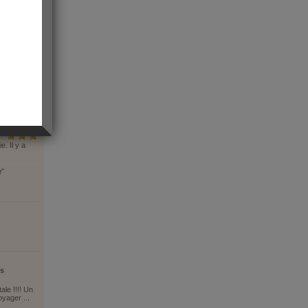
. Il y a
e
"
is
ale !!!! Un
oyager ...