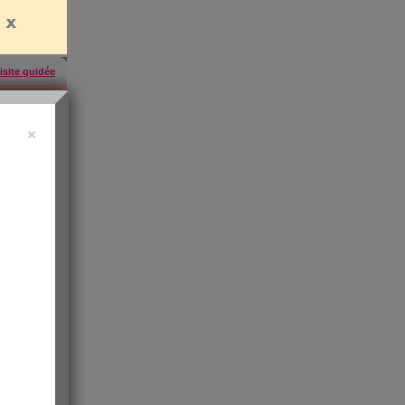
isite guidée
×
uide vidéo
 ?