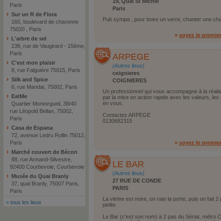
19, Quai St Michel
Paris
Paris
Sur un R de Flora
Pub sympa , pour boire un verre, chanter une chan
160, boulevard de charonne
75020 , Paris
»
soyez le premie
L'arbre de sel
138, rue de Vaugirard - 15ème,
Paris
ARPEGE
C'est mon plaisir
(Autres lieux)
8, rue Falguière 75015, Paris
coignieres
Silk and Spice
COIGNIERES
6, rue Mandar, 75002, Paris
Un professionnel qui vous accompagne à la réalisa
EatMe
par la mise en action rapide avec les valeurs, les
en vous.
Quartier Montorgueil, 38/40
rue Léopold Bellan, 75002,
Contactez ARPEGE
Paris
0130682315
Casa de Espana
72, avenue Ledru Rollin 75012,
Paris
»
soyez le premie
Marché couvert de Bécon
88, rue Armand-Silvestre,
LE BAR
92400 Courbevoie, Courbevoie
(Autres lieux)
Musée du Quai Branly
27 RUE DE CONDE
37, quai Branly, 75007 Paris,
PARIS
Paris
La vitrine est noire, on rate la porte, puis on fait 2
»
tous les lieux
petite.
Le Bar (c'est son nom) à 2 pas du Sénat, métro 