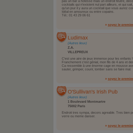
pas un bar à hôtesse mais un endroit feutré, décor 
cocktails qui n'existent nul part ailleurs, et qui sait
qu'un jour il y aura un cocktail que vous aurez c
Idéal en amoureux ou entre copains.
Tél.: 01 43 29 06 61
»
soyez le premie
Ludimax
(Autres lieux)
Z.A.
VILLEPREUX
C'est une aire de jeux immense pour les enfants !
Franchement c'est génial, mon fils de 4 ans et de
Ca ressemble à une énorme cage en mousse avec 
sauter, grimper, courir, tomber sans se faire mal.
»
soyez le premie
O'Sullivan's Irish Pub
(Autres lieux)
1 Boulevard Montmartre
75002 Paris
Endroit tres sympa, decors agreable. Tres bien po
verre ou meme danser.
»
soyez le premie