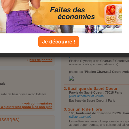
Vous reposer
1
2
3
4
5
6
7
Vous promener
Visiter le coin
oie
Faire du shopping
Autre
 aussi un bowling et une patinoire
Je découvre !
top lieux
»
voir les 8 commentaires
Piscine Charras à Courbevoie
Place Charras , Courbevoie
(Autres lieux)
»
plus de photos
Piscine Olympique de Charras à Courbevoie
aussi un bowling et une patinoire :-)
photos de "
Piscine Charras à Courbevoi
ngis
Basilique du Sacré Coeur
Parvis du Sacré Coeur , 75018 Paris
lle de bain privée avec toilettes
(Aller découvrir et visiter)
.
Basilique du Sacré Coeur à Paris
»
voir commentaires
r à ajouter une photo à ce bon plan
Sur un R de Flora
160, boulevard de charonne 75020 , Par
(Mieux manger)
assages)
Le meilleur restaurant lusophone de la capit
accueil super sympa, une cuisine qui fait v