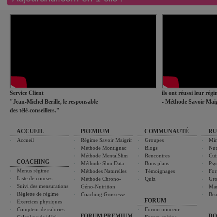
Service Client
ils ont réussi leur rég
"Jean-Michel Berille, le responsable
- Méthode Savoir Maig
des télé-conseillers."
ACCUEIL
PREMIUM
COMMUNAUTÉ
RU
Accueil
Régime Savoir Maigrir
Groupes
Min
Méthode Montignac
Blogs
Nut
Méthode MentalSlim
Rencontres
Cui
COACHING
Méthode Slim Data
Bons plans
Psy
Menus régime
Méthodes Naturelles
Témoignages
For
Liste de courses
Méthode Chrono-
Quiz
Gro
Suivi des mensurations
Géno-Nutrition
Ma
Réglette de régime
Coaching Grossesse
Bea
FORUM
Exercices physiques
Compteur de calories
Forum minceur
FORUM PREMIUM
DO