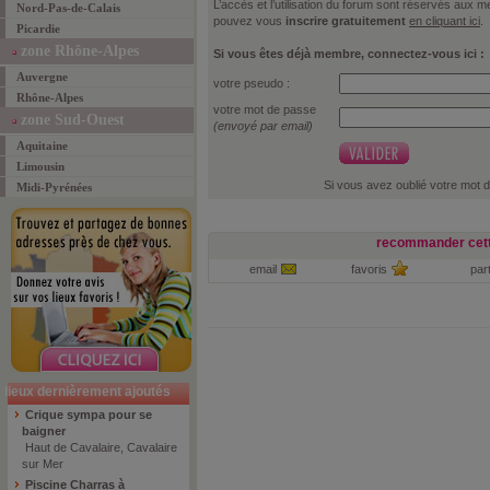
L’accès et l’utilisation du forum sont réservés aux
Nord-Pas-de-Calais
pouvez vous
inscrire gratuitement
en cliquant ici
.
Picardie
zone Rhône-Alpes
Si vous êtes déjà membre, connectez-vous ici :
Auvergne
votre pseudo :
Rhône-Alpes
votre mot de passe
zone Sud-Ouest
(envoyé par email)
Aquitaine
Limousin
Si vous avez oublié votre mot 
Midi-Pyrénées
recommander cett
email
favoris
par
lieux dernièrement ajoutés
Crique sympa pour se
baigner
Haut de Cavalaire, Cavalaire
sur Mer
Piscine Charras à