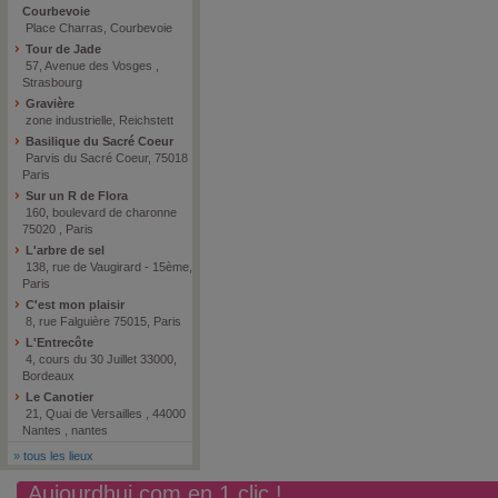
Courbevoie
Place Charras, Courbevoie
Tour de Jade
57, Avenue des Vosges ,
Strasbourg
Gravière
zone industrielle, Reichstett
Basilique du Sacré Coeur
Parvis du Sacré Coeur, 75018
Paris
Sur un R de Flora
160, boulevard de charonne
75020 , Paris
L'arbre de sel
138, rue de Vaugirard - 15ème,
Paris
C'est mon plaisir
8, rue Falguière 75015, Paris
L'Entrecôte
4, cours du 30 Juillet 33000,
Bordeaux
Le Canotier
21, Quai de Versailles , 44000
Nantes , nantes
»
tous les lieux
Aujourdhui.com en 1 clic !