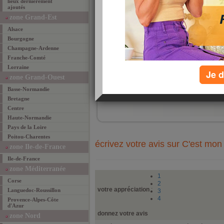
lieux dernièrement
tout 
ajoutés
zone Grand-Est
Alsace
Bourgogne
Champagne-Ardenne
Franche-Comté
Lorraine
Je d
zone Grand-Ouest
ajouté 
Basse-Normandie
ajouter un lieu fav
Bretagne
Centre
Haute-Normandie
Pays de la Loire
Poitou-Charentes
écrivez votre avis sur C'est mon 
zone Ile-de-France
Ile-de-France
zone Méditerranée
1
Corse
2
votre appréciation
:
Languedoc-Roussillon
3
4
Provence-Alpes-Côte
d'Azur
donnez votre avis
zone Nord