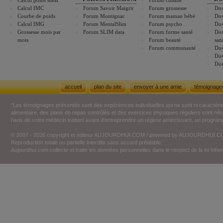
Calcul poids idéal
Forum cuisine
Calcul IMC
Forum Savoir Maigrir
Forum grossesse
Dos
Courbe de poids
Forum Montignac
Forum maman bébé
Dos
Calcul IMG
Forum MentalSlim
Forum psycho
Dos
Grossesse mois par
Forum SLIM data
Forum forme santé
Dos
mois
Forum beauté
san
Forum communauté
Dos
Dos
Dos
accueil
plan du site
envoyer à une amie
témoignage
*Les témoignages présentés sont des expériences individuelles qui ne sont ni caractéri
alimentaire, des plans de repas contrôlés et des exercices physiques réguliers sont n
l'avis de votre médecin traitant avant d'entreprendre un régime amincissant, un programm
© 2007 - 2026 copyright et éditeur AUJOURDHUI.COM / powered by AUJOURDHUI.
Reproduction totale ou partielle interdite sans accord préalable.
Aujourdhui.com collecte et traite les données personnelles dans le respect de la loi Inf