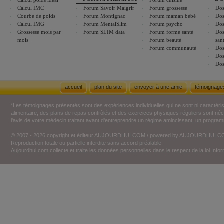
Calcul poids idéal
Forum cuisine
Calcul IMC
Forum Savoir Maigrir
Forum grossesse
Dos
Courbe de poids
Forum Montignac
Forum maman bébé
Dos
Calcul IMG
Forum MentalSlim
Forum psycho
Dos
Grossesse mois par
Forum SLIM data
Forum forme santé
Dos
mois
Forum beauté
san
Forum communauté
Dos
Dos
Dos
accueil
plan du site
envoyer à une amie
témoignage
*Les témoignages présentés sont des expériences individuelles qui ne sont ni caractéri
alimentaire, des plans de repas contrôlés et des exercices physiques réguliers sont n
l'avis de votre médecin traitant avant d'entreprendre un régime amincissant, un programm
© 2007 - 2026 copyright et éditeur AUJOURDHUI.COM / powered by AUJOURDHUI.
Reproduction totale ou partielle interdite sans accord préalable.
Aujourdhui.com collecte et traite les données personnelles dans le respect de la loi Inf