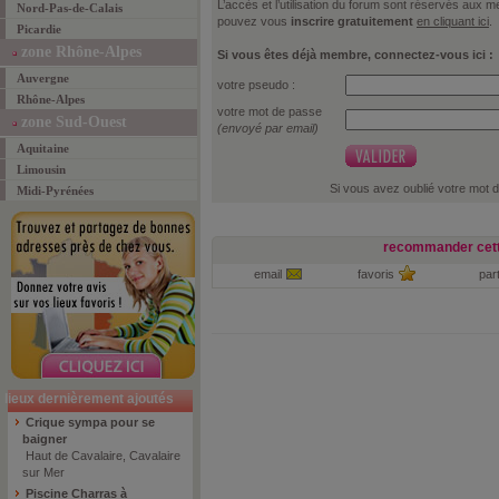
L’accès et l’utilisation du forum sont réservés aux
Nord-Pas-de-Calais
pouvez vous
inscrire gratuitement
en cliquant ici
.
Picardie
zone Rhône-Alpes
Si vous êtes déjà membre, connectez-vous ici :
Auvergne
votre pseudo :
Rhône-Alpes
votre mot de passe
zone Sud-Ouest
(envoyé par email)
Aquitaine
Limousin
Si vous avez oublié votre mot 
Midi-Pyrénées
recommander cett
email
favoris
par
lieux dernièrement ajoutés
Crique sympa pour se
baigner
Haut de Cavalaire, Cavalaire
sur Mer
Piscine Charras à