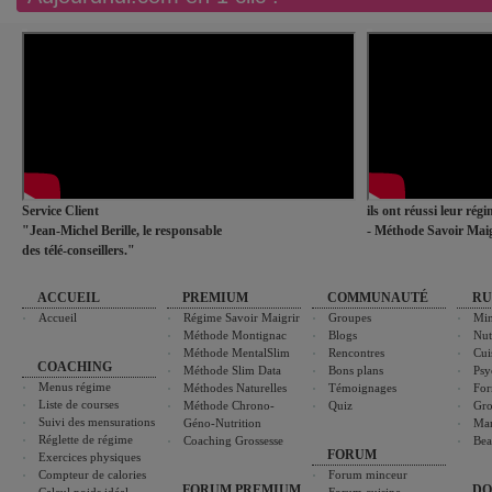
Service Client
ils ont réussi leur rég
"Jean-Michel Berille, le responsable
- Méthode Savoir Maig
des télé-conseillers."
ACCUEIL
PREMIUM
COMMUNAUTÉ
RU
Accueil
Régime Savoir Maigrir
Groupes
Min
Méthode Montignac
Blogs
Nut
Méthode MentalSlim
Rencontres
Cui
COACHING
Méthode Slim Data
Bons plans
Psy
Menus régime
Méthodes Naturelles
Témoignages
For
Liste de courses
Méthode Chrono-
Quiz
Gro
Suivi des mensurations
Géno-Nutrition
Ma
Réglette de régime
Coaching Grossesse
Bea
FORUM
Exercices physiques
Compteur de calories
Forum minceur
FORUM PREMIUM
DO