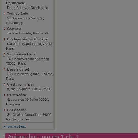
Courbevoie
Place Charras, Courbevoie
Tour de Jade
57, Avenue des Vosges ,
Strasbourg
Gravière
zone industrielle, Reichstett
Basilique du Sacré Coeur
Parvis du Sacré Coeur, 75018
Paris
Sur un R de Flora
160, boulevard de charonne
75020 , Paris
L'arbre de sel
138, rue de Vaugirard - 15ème,
Paris
C'est mon plaisir
8, rue Falguière 75015, Paris
L'Entrecôte
4, cours du 30 Juillet 33000,
Bordeaux
Le Canotier
21, Quai de Versailles , 44000
Nantes , nantes
»
tous les lieux
Aujourdhui.com en 1 clic !