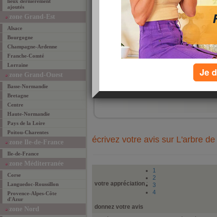
lieux dernièrement
extrê
ajoutés
super
zone Grand-Est
Alsace
Bourgogne
Champagne-Ardenne
Franche-Comté
Lorraine
Je d
zone Grand-Ouest
ajouté 
Basse-Normandie
ajouter un lieu fav
Bretagne
Centre
Haute-Normandie
Pays de la Loire
Poitou-Charentes
écrivez votre avis sur L'arbre de
zone Ile-de-France
Ile-de-France
zone Méditerranée
1
Corse
2
votre appréciation
:
Languedoc-Roussillon
3
4
Provence-Alpes-Côte
d'Azur
donnez votre avis
zone Nord