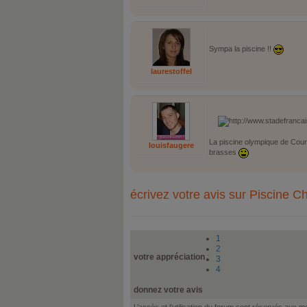
Sympa la piscine !!
laurestoffel
La piscine olympique de Courb
louisfaugere
brasses
écrivez votre avis sur Piscine 
1
2
votre appréciation
:
3
4
donnez votre avis
L’accès et l’utilisation du forum sont réservés aux