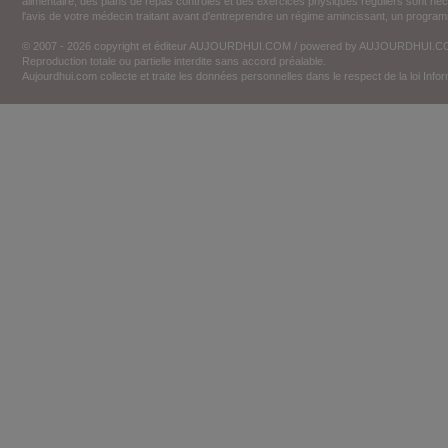
alimentaire, des plans de repas contrôlés et des exercices physiques réguliers sont n
l'avis de votre médecin traitant avant d'entreprendre un régime amincissant, un programm
© 2007 - 2026 copyright et éditeur AUJOURDHUI.COM / powered by AUJOURDHUI.
Reproduction totale ou partielle interdite sans accord préalable.
Aujourdhui.com collecte et traite les données personnelles dans le respect de la loi Inf