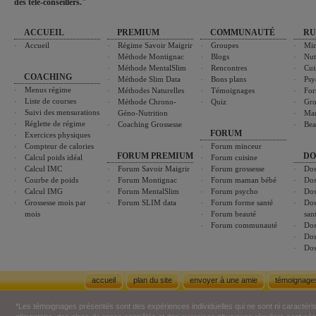
des télé-conseillers."
ACCUEIL
PREMIUM
COMMUNAUTÉ
RU
Accueil
Régime Savoir Maigrir
Groupes
Min
Méthode Montignac
Blogs
Nut
Méthode MentalSlim
Rencontres
Cui
COACHING
Méthode Slim Data
Bons plans
Psy
Menus régime
Méthodes Naturelles
Témoignages
For
Liste de courses
Méthode Chrono-
Quiz
Gro
Suivi des mensurations
Géno-Nutrition
Ma
Réglette de régime
Coaching Grossesse
Bea
FORUM
Exercices physiques
Compteur de calories
Forum minceur
FORUM PREMIUM
DO
Calcul poids idéal
Forum cuisine
Calcul IMC
Forum Savoir Maigrir
Forum grossesse
Dos
Courbe de poids
Forum Montignac
Forum maman bébé
Dos
Calcul IMG
Forum MentalSlim
Forum psycho
Dos
Grossesse mois par
Forum SLIM data
Forum forme santé
Dos
mois
Forum beauté
san
Forum communauté
Dos
Dos
Dos
accueil
plan du site
envoyer à une amie
témoignage
*Les témoignages présentés sont des expériences individuelles qui ne sont ni caractéri