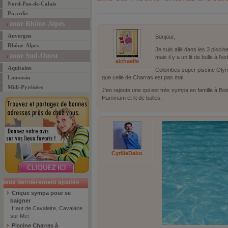
Nord-Pas-de-Calais
Picardie
zone Rhône-Alpes
Auvergne
Bonjour,
Rhône-Alpes
Je suis allé dans les 3 piscine
zone Sud-Ouest
mais il y a un lit de bulle à l'ex
aichaelle
Aquitaine
Colombes super piscine Olym
Limousin
que celle de Charras est pas mal.
Midi-Pyrénées
J'en rajoute une qui est très sympa en famille à B
Hammam et lit de bulles;
CyrilleDabo
lieux dernièrement ajoutés
Crique sympa pour se
baigner
Haut de Cavalaire, Cavalaire
sur Mer
Piscine Charras à