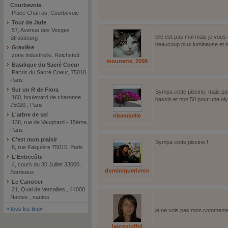
Courbevoie
Place Charras, Courbevoie
Tour de Jade
57, Avenue des Vosges ,
elle est pas mal mais je vous 
Strasbourg
beaucoup plus lumineuse et s
Gravière
zone industrielle, Reichstett
mounette_2008
Basilique du Sacré Coeur
Parvis du Sacré Coeur, 75018
Paris
Sur un R de Flora
Sympa cette piscine, mais pa
160, boulevard de charonne
bassin et non 50 pour une o
75020 , Paris
L'arbre de sel
ribambelle
138, rue de Vaugirard - 15ème,
Paris
C'est mon plaisir
Sympa cette piscine !
8, rue Falguière 75015, Paris
L'Entrecôte
4, cours du 30 Juillet 33000,
dominiquerivron
Bordeaux
Le Canotier
21, Quai de Versailles , 44000
Nantes , nantes
»
tous les lieux
je ne vois pas mon commenta
laurestoffel