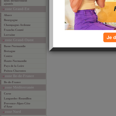
lieux dernièrement
ajoutés
email
favoris
par
zone Grand-Est
Alsace
Bourgogne
Champagne-Ardenne
Franche-Comté
Lorraine
Je d
zone Grand-Ouest
Basse-Normandie
Bretagne
Centre
Haute-Normandie
Pays de la Loire
Poitou-Charentes
zone Ile-de-France
Ile-de-France
zone Méditerranée
Corse
Languedoc-Roussillon
Provence-Alpes-Côte
d'Azur
zone Nord