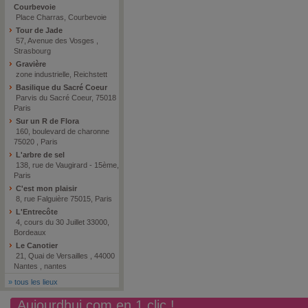
Courbevoie
Place Charras, Courbevoie
Tour de Jade
57, Avenue des Vosges ,
Strasbourg
Gravière
zone industrielle, Reichstett
Basilique du Sacré Coeur
Parvis du Sacré Coeur, 75018
Paris
Sur un R de Flora
160, boulevard de charonne
75020 , Paris
L'arbre de sel
138, rue de Vaugirard - 15ème,
Paris
C'est mon plaisir
8, rue Falguière 75015, Paris
L'Entrecôte
4, cours du 30 Juillet 33000,
Bordeaux
Le Canotier
21, Quai de Versailles , 44000
Nantes , nantes
»
tous les lieux
Aujourdhui.com en 1 clic !