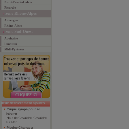
Nord-Pas-de-Calais
Picardie
zone Rhône-Alpes
Auvergne
Rhône-Alpes
zone Sud-Ouest
Aquitaine
Limousin
Midi-Pyrénées
lieux dernièrement ajoutés
Crique sympa pour se
baigner
Haut de Cavalaire, Cavalaire
sur Mer
Piscine Charras à