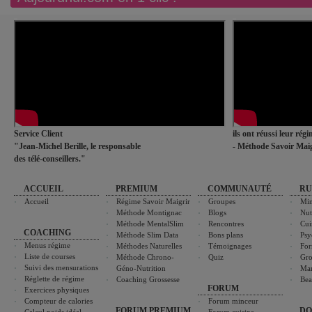
Service Client
ils ont réussi leur rég
"Jean-Michel Berille, le responsable
- Méthode Savoir Maig
des télé-conseillers."
ACCUEIL
PREMIUM
COMMUNAUTÉ
RU
Accueil
Régime Savoir Maigrir
Groupes
Min
Méthode Montignac
Blogs
Nut
Méthode MentalSlim
Rencontres
Cui
COACHING
Méthode Slim Data
Bons plans
Psy
Menus régime
Méthodes Naturelles
Témoignages
For
Liste de courses
Méthode Chrono-
Quiz
Gro
Suivi des mensurations
Géno-Nutrition
Ma
Réglette de régime
Coaching Grossesse
Bea
FORUM
Exercices physiques
Compteur de calories
Forum minceur
FORUM PREMIUM
DO