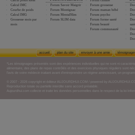
Calcul poids idéal
Forum cuisine
Calcul IMC
Forum Savoir Maigrir
Forum grossesse
Dos
Courbe de poids
Forum Montignac
Forum maman bébé
Dos
Calcul IMG
Forum MentalSlim
Forum psycho
Dos
Grossesse mois par
Forum SLIM data
Forum forme santé
Dos
mois
Forum beauté
san
Forum communauté
Dos
Dos
Dos
accueil
plan du site
envoyer à une amie
témoignage
*Les témoignages présentés sont des expériences individuelles qui ne sont ni caractéri
alimentaire, des plans de repas contrôlés et des exercices physiques réguliers sont n
l'avis de votre médecin traitant avant d'entreprendre un régime amincissant, un programm
© 2007 - 2026 copyright et éditeur AUJOURDHUI.COM / powered by AUJOURDHUI.
Reproduction totale ou partielle interdite sans accord préalable.
Aujourdhui.com collecte et traite les données personnelles dans le respect de la loi Inf