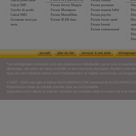
Calcul poids idéal
Forum cuisine
Calcul IMC
Forum Savoir Maigrir
Forum grossesse
Dos
Courbe de poids
Forum Montignac
Forum maman bébé
Dos
Calcul IMG
Forum MentalSlim
Forum psycho
Dos
Grossesse mois par
Forum SLIM data
Forum forme santé
Dos
mois
Forum beauté
san
Forum communauté
Dos
Dos
Dos
accueil
plan du site
envoyer à une amie
témoignage
*Les témoignages présentés sont des expériences individuelles qui ne sont ni caractéri
alimentaire, des plans de repas contrôlés et des exercices physiques réguliers sont n
l'avis de votre médecin traitant avant d'entreprendre un régime amincissant, un programm
© 2007 - 2026 copyright et éditeur AUJOURDHUI.COM / powered by AUJOURDHUI.
Reproduction totale ou partielle interdite sans accord préalable.
Aujourdhui.com collecte et traite les données personnelles dans le respect de la loi Inf