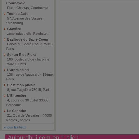
Courbevoie
Place Charras, Courbevoie
Tour de Jade
57, Avenue des Vosges ,
Strasbourg
Gravière
zone industrielle, Reichstett
Basilique du Sacré Coeur
Parvis du Sacré Coeur, 75018
Paris
Sur un R de Flora
160, boulevard de charonne
75020 , Paris
L'arbre de sel
138, rue de Vaugirard - 15ème,
Paris
C'est mon plaisir
8, rue Falguière 75015, Paris
L'Entrecôte
4, cours du 30 Juillet 33000,
Bordeaux
Le Canotier
21, Quai de Versailles , 44000
Nantes , nantes
»
tous les lieux
Aujourdhui.com en 1 clic !