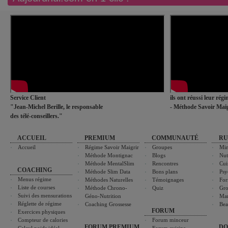
Service Client
ils ont réussi leur rég
"Jean-Michel Berille, le responsable
- Méthode Savoir Maig
des télé-conseillers."
ACCUEIL
PREMIUM
COMMUNAUTÉ
RU
Accueil
Régime Savoir Maigrir
Groupes
Min
Méthode Montignac
Blogs
Nut
Méthode MentalSlim
Rencontres
Cui
COACHING
Méthode Slim Data
Bons plans
Psy
Menus régime
Méthodes Naturelles
Témoignages
For
Liste de courses
Méthode Chrono-
Quiz
Gro
Suivi des mensurations
Géno-Nutrition
Ma
Réglette de régime
Coaching Grossesse
Bea
FORUM
Exercices physiques
Compteur de calories
Forum minceur
FORUM PREMIUM
DO