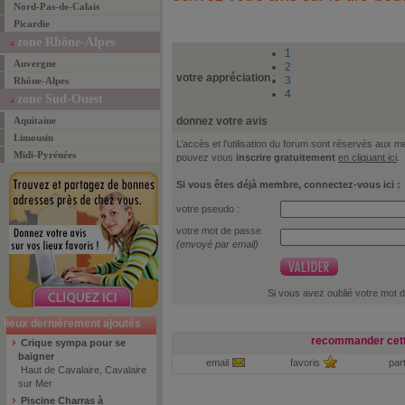
Nord-Pas-de-Calais
Picardie
zone Rhône-Alpes
1
Auvergne
2
votre appréciation
:
3
Rhône-Alpes
4
zone Sud-Ouest
Aquitaine
donnez votre avis
Limousin
L’accès et l’utilisation du forum sont réservés aux
Midi-Pyrénées
pouvez vous
inscrire gratuitement
en cliquant ici
.
Si vous êtes déjà membre, connectez-vous ici :
votre pseudo :
votre mot de passe
(envoyé par email)
Si vous avez oublié votre mot 
lieux dernièrement ajoutés
recommander cett
Crique sympa pour se
baigner
email
favoris
par
Haut de Cavalaire, Cavalaire
sur Mer
Piscine Charras à