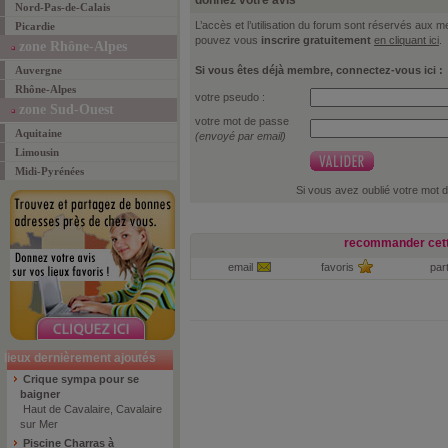
donnez votre avis
Nord-Pas-de-Calais
L’accès et l’utilisation du forum sont réservés aux
Picardie
pouvez vous
inscrire gratuitement
en cliquant ici
.
zone Rhône-Alpes
Auvergne
Si vous êtes déjà membre, connectez-vous ici :
Rhône-Alpes
votre pseudo :
zone Sud-Ouest
votre mot de passe
Aquitaine
(envoyé par email)
Limousin
Midi-Pyrénées
Si vous avez oublié votre mot 
recommander cett
email
favoris
par
lieux dernièrement ajoutés
Crique sympa pour se
baigner
Haut de Cavalaire, Cavalaire
sur Mer
Piscine Charras à