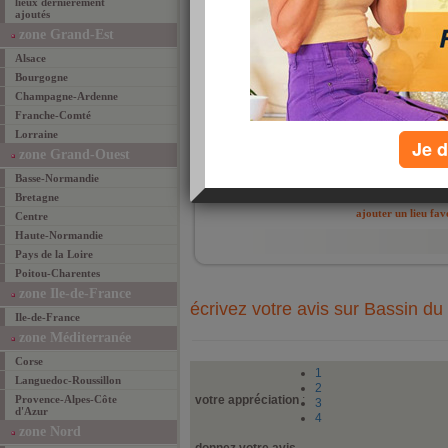
Un be
lieux dernièrement
pied 
ajoutés
des 
zone Grand-Est
cham
Alsace
Bourgogne
Champagne-Ardenne
Franche-Comté
Lorraine
Je d
zone Grand-Ouest
Basse-Normandie
ajouté 
Bretagne
ajouter un lieu fav
Centre
Haute-Normandie
Pays de la Loire
Poitou-Charentes
zone Ile-de-France
écrivez votre avis sur Bassin d
Ile-de-France
zone Méditerranée
Corse
1
Languedoc-Roussillon
2
Provence-Alpes-Côte
votre appréciation
:
3
d'Azur
4
zone Nord