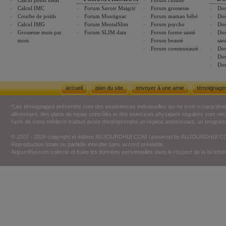
Calcul poids idéal
Forum cuisine
Calcul IMC
Forum Savoir Maigrir
Forum grossesse
Dos
Courbe de poids
Forum Montignac
Forum maman bébé
Dos
Calcul IMG
Forum MentalSlim
Forum psycho
Dos
Grossesse mois par
Forum SLIM data
Forum forme santé
Dos
mois
Forum beauté
san
Forum communauté
Dos
Dos
Dos
accueil
plan du site
envoyer à une amie
témoignage
*Les témoignages présentés sont des expériences individuelles qui ne sont ni caractéri
alimentaire, des plans de repas contrôlés et des exercices physiques réguliers sont n
l'avis de votre médecin traitant avant d'entreprendre un régime amincissant, un programm
© 2007 - 2026 copyright et éditeur AUJOURDHUI.COM / powered by AUJOURDHUI.
Reproduction totale ou partielle interdite sans accord préalable.
Aujourdhui.com collecte et traite les données personnelles dans le respect de la loi Inf