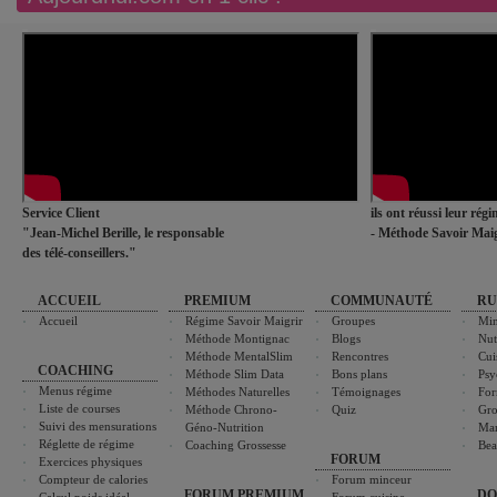
Service Client
ils ont réussi leur rég
"Jean-Michel Berille, le responsable
- Méthode Savoir Maig
des télé-conseillers."
ACCUEIL
PREMIUM
COMMUNAUTÉ
RU
Accueil
Régime Savoir Maigrir
Groupes
Min
Méthode Montignac
Blogs
Nut
Méthode MentalSlim
Rencontres
Cui
COACHING
Méthode Slim Data
Bons plans
Psy
Menus régime
Méthodes Naturelles
Témoignages
For
Liste de courses
Méthode Chrono-
Quiz
Gro
Suivi des mensurations
Géno-Nutrition
Ma
Réglette de régime
Coaching Grossesse
Bea
FORUM
Exercices physiques
Compteur de calories
Forum minceur
FORUM PREMIUM
DO