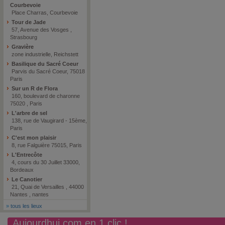
Courbevoie
Place Charras, Courbevoie
Tour de Jade
57, Avenue des Vosges ,
Strasbourg
Gravière
zone industrielle, Reichstett
Basilique du Sacré Coeur
Parvis du Sacré Coeur, 75018
Paris
Sur un R de Flora
160, boulevard de charonne
75020 , Paris
L'arbre de sel
138, rue de Vaugirard - 15ème,
Paris
C'est mon plaisir
8, rue Falguière 75015, Paris
L'Entrecôte
4, cours du 30 Juillet 33000,
Bordeaux
Le Canotier
21, Quai de Versailles , 44000
Nantes , nantes
»
tous les lieux
Aujourdhui.com en 1 clic !