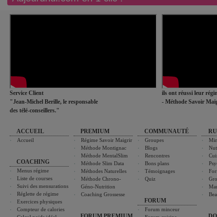
Service Client
ils ont réussi leur rég
"Jean-Michel Berille, le responsable
- Méthode Savoir Maig
des télé-conseillers."
ACCUEIL
PREMIUM
COMMUNAUTÉ
RU
Accueil
Régime Savoir Maigrir
Groupes
Min
Méthode Montignac
Blogs
Nut
Méthode MentalSlim
Rencontres
Cui
COACHING
Méthode Slim Data
Bons plans
Psy
Menus régime
Méthodes Naturelles
Témoignages
For
Liste de courses
Méthode Chrono-
Quiz
Gro
Suivi des mensurations
Géno-Nutrition
Ma
Réglette de régime
Coaching Grossesse
Bea
FORUM
Exercices physiques
Compteur de calories
Forum minceur
FORUM PREMIUM
DO