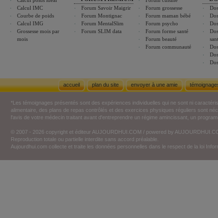
Calcul poids idéal
Forum cuisine
Calcul IMC
Forum Savoir Maigrir
Forum grossesse
Dos
Courbe de poids
Forum Montignac
Forum maman bébé
Dos
Calcul IMG
Forum MentalSlim
Forum psycho
Dos
Grossesse mois par
Forum SLIM data
Forum forme santé
Dos
mois
Forum beauté
san
Forum communauté
Dos
Dos
Dos
accueil
plan du site
envoyer à une amie
témoignage
*Les témoignages présentés sont des expériences individuelles qui ne sont ni caractéri
alimentaire, des plans de repas contrôlés et des exercices physiques réguliers sont n
l'avis de votre médecin traitant avant d'entreprendre un régime amincissant, un programm
© 2007 - 2026 copyright et éditeur AUJOURDHUI.COM / powered by AUJOURDHUI.
Reproduction totale ou partielle interdite sans accord préalable.
Aujourdhui.com collecte et traite les données personnelles dans le respect de la loi Inf