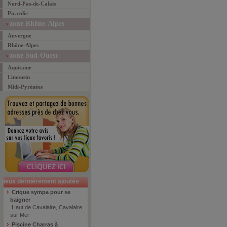
Nord-Pas-de-Calais
Picardie
zone Rhône-Alpes
Auvergne
Rhône-Alpes
zone Sud-Ouest
Aquitaine
Limousin
Midi-Pyrénées
lieux dernièrement ajoutés
Crique sympa pour se
baigner
Haut de Cavalaire, Cavalaire
sur Mer
Piscine Charras à