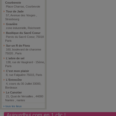
Courbevoie
Place Charras, Courbevoie
Tour de Jade
57, Avenue des Vosges ,
Strasbourg
Gravière
zone industrielle, Reichstett
Basilique du Sacré Coeur
Parvis du Sacré Coeur, 75018
Paris
Sur un R de Flora
160, boulevard de charonne
75020 , Paris
L'arbre de sel
138, rue de Vaugirard - 15ème,
Paris
C'est mon plaisir
8, rue Falguière 75015, Paris
L'Entrecôte
4, cours du 30 Juillet 33000,
Bordeaux
Le Canotier
21, Quai de Versailles , 44000
Nantes , nantes
»
tous les lieux
Aujourdhui.com en 1 clic !