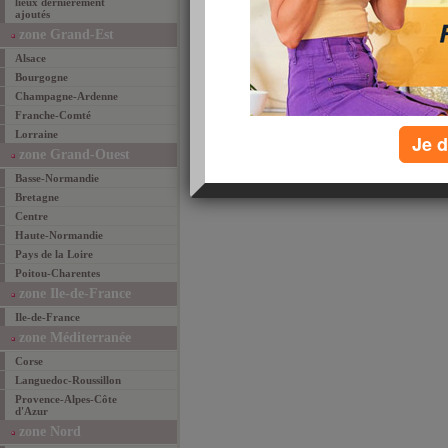
lieux dernièrement
ajoutés
zone Grand-Est
Alsace
Bourgogne
recommander cett
Champagne-Ardenne
email
favoris
par
Franche-Comté
Lorraine
Je d
zone Grand-Ouest
Basse-Normandie
Bretagne
Centre
Haute-Normandie
Pays de la Loire
Poitou-Charentes
zone Ile-de-France
Ile-de-France
zone Méditerranée
Corse
Languedoc-Roussillon
Provence-Alpes-Côte
d'Azur
zone Nord