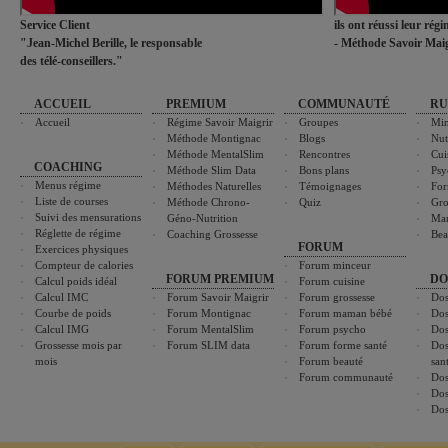
Service Client
ils ont réussi leur rég
"Jean-Michel Berille, le responsable
- Méthode Savoir Maig
des télé-conseillers."
ACCUEIL
PREMIUM
COMMUNAUTÉ
RU
Accueil
Régime Savoir Maigrir
Groupes
Min
Méthode Montignac
Blogs
Nut
Méthode MentalSlim
Rencontres
Cui
COACHING
Méthode Slim Data
Bons plans
Psy
Menus régime
Méthodes Naturelles
Témoignages
For
Liste de courses
Méthode Chrono-
Quiz
Gro
Suivi des mensurations
Géno-Nutrition
Ma
Réglette de régime
Coaching Grossesse
Bea
FORUM
Exercices physiques
Compteur de calories
Forum minceur
FORUM PREMIUM
DO
Calcul poids idéal
Forum cuisine
Calcul IMC
Forum Savoir Maigrir
Forum grossesse
Dos
Courbe de poids
Forum Montignac
Forum maman bébé
Dos
Calcul IMG
Forum MentalSlim
Forum psycho
Dos
Grossesse mois par
Forum SLIM data
Forum forme santé
Dos
mois
Forum beauté
san
Forum communauté
Dos
Dos
Dos