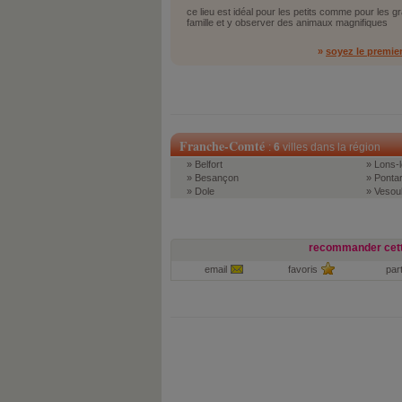
ce lieu est idéal pour les petits comme pour les g
famille et y observer des animaux magnifiques
»
soyez le premie
Franche-Comté
:
6
villes dans la région
» Belfort
» Lons-l
» Besançon
» Pontar
» Dole
» Vesou
recommander cett
email
favoris
par