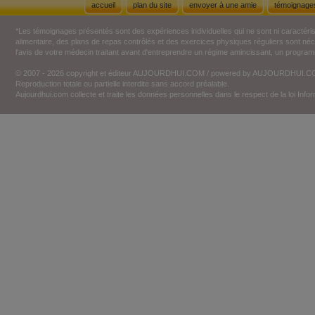
accueil
plan du site
envoyer à une amie
témoignage
*Les témoignages présentés sont des expériences individuelles qui ne sont ni caractéri
alimentaire, des plans de repas contrôlés et des exercices physiques réguliers sont n
l'avis de votre médecin traitant avant d'entreprendre un régime amincissant, un programm
© 2007 - 2026 copyright et éditeur AUJOURDHUI.COM / powered by AUJOURDHUI.
Reproduction totale ou partielle interdite sans accord préalable.
Aujourdhui.com collecte et traite les données personnelles dans le respect de la loi Inf