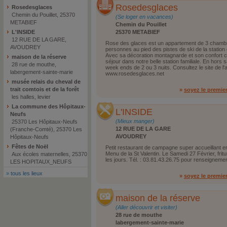
Rosedesglaces
Rosedesglaces
Chemin du Pouillet, 25370
(Se loger en vacances)
METABIEF
Chemin du Pouillet
L'INSIDE
25370 METABIEF
12 RUE DE LA GARE,
Rose des glaces est un appartement de 3 chambr
AVOUDREY
personnes au pied des pistes de ski de la station
Avec sa décoration montagnarde et son confort 
maison de la réserve
séjour dans notre belle station familiale. En hors s
28 rue de mouthe,
week ends de 2 ou 3 nuits. Consultez le site de l
labergement-sainte-marie
www.rosedesglaces.net
musée relais du cheval de
trait comtois et de la forêt
»
soyez le premie
les halles, levier
La commune des Hôpitaux-
L'INSIDE
Neufs
(Mieux manger)
25370 Les Hôpitaux-Neufs
12 RUE DE LA GARE
(Franche-Comté), 25370 Les
AVOUDREY
Hôpitaux-Neufs
Fêtes de Noël
Petit restaurant de campagne super accueillant e
Menu de la St Valentin. Le Samedi 27 Février, frit
Aux écoles maternelles, 25370
les jours. Tél. : 03.81.43.26.75 pour renseignemen
LES HOPITAUX_NEUFS
»
tous les lieux
»
soyez le premie
maison de la réserve
(Aller découvrir et visiter)
28 rue de mouthe
labergement-sainte-marie