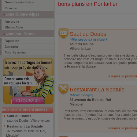
Nord-Pas-de-Calais
bons plans en Pontarlier
Picardie
zone Rhône-Alpes
Auvergne
Rhône-Alpes
Saut du Doubs
zone Sud-Ouest
(Aller découvrir et visiter)
Aquitaine
saut du Doubs
Limousin
Villers-le-Lac
Midi-Pyrénées
Très belle chute d'eau qui provient du site du lac 
patinoire naturelle d'Europe en hiver. On peut y 
assez longue ou en bateau avec une petite promen
la France et la Suisse
»
soyez le premie
Restaurant La Spatule
(Mieux manger)
37 avenue du Bois du Roi
Métabief
lieux dernièrement ajoutés
Petit restaurant chaleureux et convivial où l'on 
d'autres plats (fondue à la tomate, à la viande, jam
Saut du Doubs
Mais le mieux, c'est qu'en guise de dessert, on a 
saut du Doubs, Villers-le-Lac
Restaurant La Spatule
»
soyez le premie
37 avenue du Bois du Roi,
Métabief