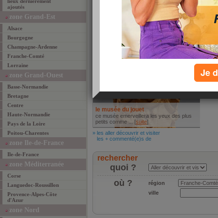
lieux dernièrement
ajoutés
Brasserie de l'Epée
Le C
Dans un cadre simple et agréable, on
Appar
zone Grand-Est
vous servira ... [
suite
]
perso
Alsace
» les mieux manger
» les 
les + commenté(e)s de
les +
Bourgogne
Aller découvrir et visiter
Champagne-Ardenne
Franche-Comté
Lorraine
Je d
zone Grand-Ouest
Basse-Normandie
Bretagne
Centre
le musée du jouet
Haute-Normandie
ce musée emerveillera les yeux des plus
petits comme ... [
suite
]
Pays de la Loire
Poitou-Charentes
» les aller découvrir et visiter
les + commenté(e)s de
zone Ile-de-France
Ile-de-France
rechercher
zone Méditerranée
quoi ?
Corse
où ?
région
Languedoc-Roussillon
ville
Provence-Alpes-Côte
d'Azur
zone Nord