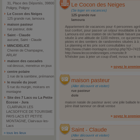
31, Place des Déportés, 39800
Le Cocon des Neiges
Poligny, Poligny
(Se loger en vacances)
Le Cocon des Neiges
125 grande rue
125 grande rue, lamoura
lamoura
maison pasteur
Appartement de vacances pour 4 personnes agréé
rue pasteur, dole
tout confort, pour passer un séjour inoubliable à
Lamoura est une station de ski familiale faisant pa
Saint - Claude
située à une altitude de 1100 mètres, ce qui per
aucune, Saint - Claude
pistes et des sentiers de randonnées situèes à à
Le planning et les prix sont consultables sur :
MINCIDELICE
http://www.chalet-montagne.com/sp.php?ID=741
Chemin de Champagne,
http://www.lecocondesneiges.cmonsite.fr
ARLAY
N'hésiter pas à jeter un coup d'oeil, nvous ne le r
maison des cascades
val dessus, menetrux en joux
»
soyez le premie
centre polaire
1 rue de la sambine, prémanon
maison pasteur
le musée du jouet
(Aller découvrir et visiter)
5 rue du murgin, moirans en
rue pasteur
montagne
dole
Site des 7 Lacs ou La Petite
Ecosse - Jura
maison natale de pasteur avec une jolie ballade l
père était tanneur on dirait venise
CLAIRVAUX LES
LACSOFFICE DE TOURISME
»
soyez le premie
PAYS LACS ET PETITE
MONTAGNE, Clairvaux-les-
Lacs
Saint - Claude
»
tous les lieux
(Aller découvrir et visiter)