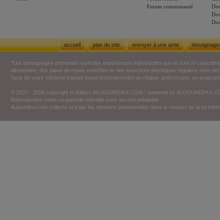
Forum communauté
Dos
Dos
Dos
accueil
plan du site
envoyer à une amie
témoignage
*Les témoignages présentés sont des expériences individuelles qui ne sont ni caractéri
alimentaire, des plans de repas contrôlés et des exercices physiques réguliers sont n
l'avis de votre médecin traitant avant d'entreprendre un régime amincissant, un programm
© 2007 - 2026 copyright et éditeur AUJOURDHUI.COM / powered by AUJOURDHUI.
Reproduction totale ou partielle interdite sans accord préalable.
Aujourdhui.com collecte et traite les données personnelles dans le respect de la loi Inf