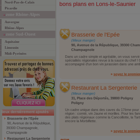
Nord-Pas-de-Calais
bons plans en Lons-le-Saunier
Picardie
zone Rhône-Alpes
Auvergne
Rhône-Alpes
Brasserie de l'Epée
zone Sud-Ouest
(Mieux manger)
Aquitaine
90, Avenue de la République, 39300 Cha
Limousin
Champagnole
Midi-Pyrénées
Dans un cadre simple et agréable, on vous servi
spécialités régionales revue à la sauce du chef ! G
accompagné d'un bon vin jurassien dans une am
»
soyez le premie
Restaurant La Sergenterie
(Mieux manger)
31, Place des Déportés, 39800 Poligny
Poligny
Un cadre unique dans des caves du 17ème pour y 
lieux dernièrement ajoutés
région : comté, vin Jaune et morilles. Pour les f
des plats régionaux comme la Cancoillotte, la Tart
Brasserie de l'Epée
encore la Morbiflette.
90, Avenue de la République,
39300 Champagnole,
»
soyez le premie
Champagnole
Restaurant La Sergenterie