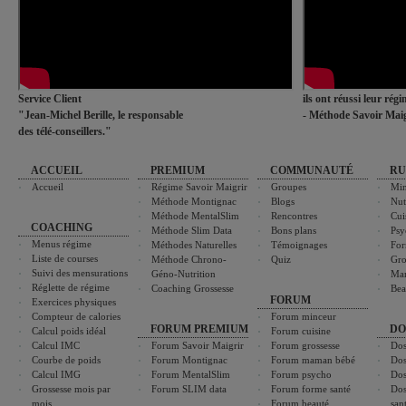
Service Client
ils ont réussi leur rég
"Jean-Michel Berille, le responsable
- Méthode Savoir Maig
des télé-conseillers."
ACCUEIL
PREMIUM
COMMUNAUTÉ
RU
Accueil
Régime Savoir Maigrir
Groupes
Min
Méthode Montignac
Blogs
Nut
Méthode MentalSlim
Rencontres
Cui
COACHING
Méthode Slim Data
Bons plans
Psy
Menus régime
Méthodes Naturelles
Témoignages
For
Liste de courses
Méthode Chrono-
Quiz
Gro
Suivi des mensurations
Géno-Nutrition
Ma
Réglette de régime
Coaching Grossesse
Bea
FORUM
Exercices physiques
Compteur de calories
Forum minceur
FORUM PREMIUM
DO
Calcul poids idéal
Forum cuisine
Calcul IMC
Forum Savoir Maigrir
Forum grossesse
Dos
Courbe de poids
Forum Montignac
Forum maman bébé
Dos
Calcul IMG
Forum MentalSlim
Forum psycho
Dos
Grossesse mois par
Forum SLIM data
Forum forme santé
Dos
mois
Forum beauté
san