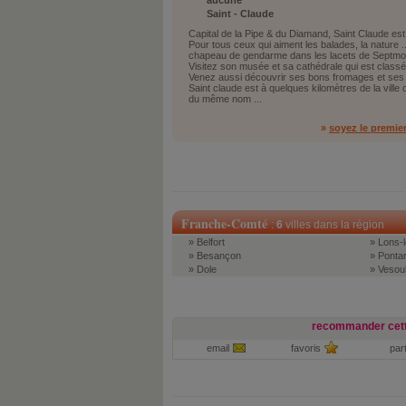
aucune
Saint - Claude
Capital de la Pipe & du Diamand, Saint Claude es
Pour tous ceux qui aiment les balades, la nature 
chapeau de gendarme dans les lacets de Septmonc
Visitez son musée et sa cathédrale qui est classé
Venez aussi découvrir ses bons fromages et ses bo
Saint claude est à quelques kilomètres de la ville
du même nom ...
»
soyez le premie
Franche-Comté
:
6
villes dans la région
» Belfort
» Lons-l
» Besançon
» Pontar
» Dole
» Vesou
recommander cett
email
favoris
par