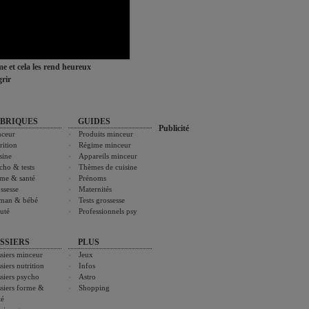
ime et cela les rend heureux
rir
BRIQUES
GUIDES
Publicité
ceur
Produits minceur
rition
Régime minceur
sine
Appareils minceur
cho & tests
Thèmes de cuisine
me & santé
Prénoms
ssesse
Maternités
man & bébé
Tests grossesse
uté
Professionnels psy
SSIERS
PLUS
siers minceur
Jeux
siers nutrition
Infos
siers psycho
Astro
siers forme &
Shopping
té