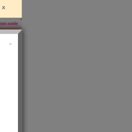
isite guidée
×
uide vidéo
 ?