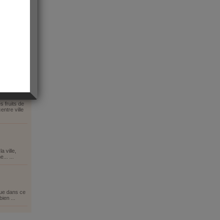
ul
 fruits de
ntre ville
a ville,
.. ...
ue dans ce
bien ...