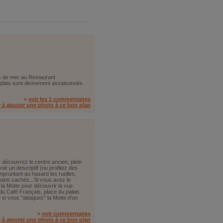
s de mer au Restaurant
 plats sont divinement assaisonnés
»
voir les 1 commentaires
r à ajouter une photo à ce bon plan
e, découvrez le centre ancien, plein
oir un descriptif (ou profitez des
empruntant au hasard les ruelles,
oins cachés...Si vous avez le
la Motte pour découvrir la vue
 du Café Français, place du palais
 si vous "attaquez" la Motte d'un
»
voir commentaires
r à ajouter une photo à ce bon plan