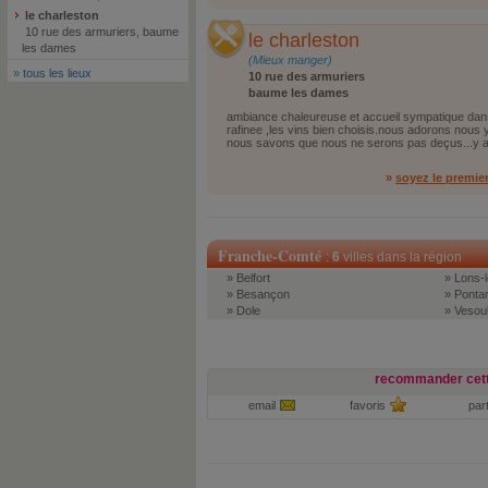
le charleston
10 rue des armuriers, baume
le charleston
les dames
(Mieux manger)
»
tous les lieux
10 rue des armuriers
baume les dames
ambiance chaleureuse et accueil sympatique dans 
rafinee ,les vins bien choisis.nous adorons nous y
nous savons que nous ne serons pas deçus...y a
»
soyez le premie
Franche-Comté
:
6
villes dans la région
» Belfort
» Lons-l
» Besançon
» Pontar
» Dole
» Vesou
recommander cett
email
favoris
par