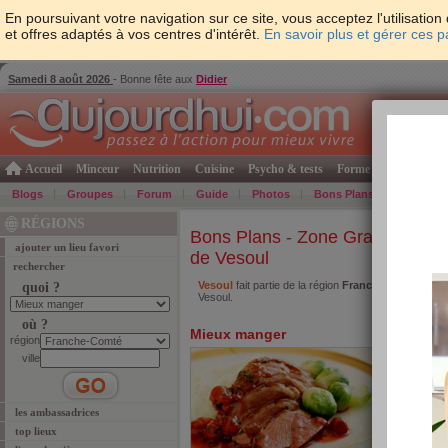
En poursuivant votre navigation sur ce site, vous acceptez l'utilisati
et offres adaptés à vos centres d'intérêt.
En savoir plus et gérer ces 
Samedi 8 août 2026
- Bonne fête aux
Didier
Accueil
Minceur
Nutrition
Cuisine
Psycho & tests
Forme & santé
Gro
Blogs
Groupes
Forum
Guide
Photos
Bons Plans
Témoign
RÉGIONS
Bons Plans
-
Zone Grand-Est
-
ajouter un lieu favori
de Vesoul
rechercher
Vesoul
fait partie de la région
Franche-Comté
. Re
quoi ?
Vesoul.
où ?
Mieux manger
région
ville
les ambassadrices
top lieux