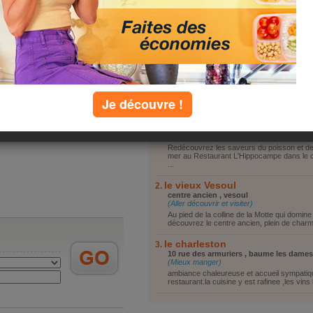
Vous reposer
Vous promener
Visiter le coin
Faire du shopping
Autre
top lieux
Je découvre !
Restaurant l'Hippocampe
9, Place de l'Eglise, 70000 Vesoul , Veso
(Mieux manger)
Redécouvrez les saveurs du poisson et des
mer au Restaurant L'Hippocampe dans le ce
...
le vieux Vesoul
centre ancien , vesoul
(Aller découvrir et visiter)
Au pied de la colline de la Motte qui domine l
découvrez le centre ancien, plein de charme.
le charleston
10 rue des armuriers , baume les dames
(Mieux manger)
ambiance chaleureuse et accueil sympatiq
restaurant.la cuisine y est rafinee ,les vins 