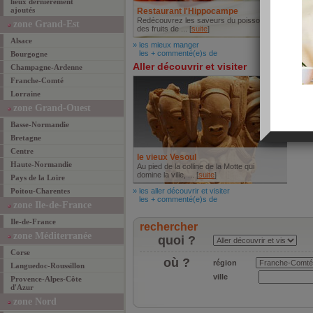
lieux dernièrement
ajoutés
Restaurant l'Hippocampe
Redécouvrez les saveurs du poisson et
zone Grand-Est
des fruits de ... [
suite
]
Alsace
» les mieux manger
les + commenté(e)s de
Bourgogne
Aller découvrir et visiter
Champagne-Ardenne
Franche-Comté
Lorraine
zone Grand-Ouest
Basse-Normandie
Bretagne
Centre
le vieux Vesoul
Haute-Normandie
Au pied de la colline de la Motte qui
domine la ville, ... [
suite
]
Pays de la Loire
Poitou-Charentes
» les aller découvrir et visiter
les + commenté(e)s de
zone Ile-de-France
Ile-de-France
rechercher
zone Méditerranée
quoi ?
Corse
où ?
région
Languedoc-Roussillon
ville
Provence-Alpes-Côte
d'Azur
zone Nord