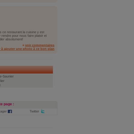
ce restaurant.la cuisine y est
 rendre pour nous faire plaisir et
ller absolument!
»
voir commentaires
r à ajouter une photo à ce bon plan
e-Saunier
lier
l
e page :
tager
Twitter