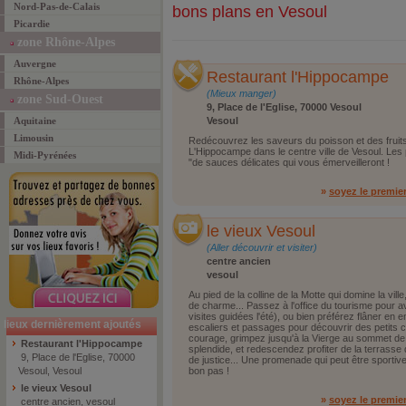
Nord-Pas-de-Calais
bons plans en Vesoul
Picardie
zone Rhône-Alpes
Auvergne
Restaurant l'Hippocampe
Rhône-Alpes
(Mieux manger)
zone Sud-Ouest
9, Place de l'Eglise, 70000 Vesoul
Aquitaine
Vesoul
Limousin
Redécouvrez les saveurs du poisson et des fruit
L'Hippocampe dans le centre ville de Vesoul. Les
Midi-Pyrénées
"de sauces délicates qui vous émerveilleront !
»
soyez le premie
le vieux Vesoul
(Aller découvrir et visiter)
centre ancien
vesoul
Au pied de la colline de la Motte qui domine la vill
de charme... Passez à l'office du tourisme pour av
visites guidées l'été), ou bien préférez flâner en 
lieux dernièrement ajoutés
escaliers et passages pour découvrir des petits c
courage, grimpez jusqu'à la Vierge au sommet de 
Restaurant l'Hippocampe
splendide, et redescendez profiter de la terrasse
9, Place de l'Eglise, 70000
de justice... Une promenade qui peut être sportive
Vesoul, Vesoul
bon pas !
le vieux Vesoul
»
soyez le premie
centre ancien, vesoul