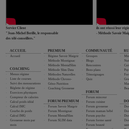
Service Client
ils ont réussi leur rég
"Jean-Michel Berille, le responsable
- Méthode Savoir Maig
des télé-conseillers."
ACCUEIL
PREMIUM
COMMUNAUTÉ
RU
Accueil
Régime Savoir Maigrir
Groupes
Min
Méthode Montignac
Blogs
Nut
Méthode MentalSlim
Rencontres
Cui
COACHING
Méthode Slim Data
Bons plans
Psy
Menus régime
Méthodes Naturelles
Témoignages
For
Liste de courses
Méthode Chrono-
Quiz
Gro
Suivi des mensurations
Géno-Nutrition
Ma
Réglette de régime
Coaching Grossesse
Bea
FORUM
Exercices physiques
Compteur de calories
Forum minceur
FORUM PREMIUM
DO
Calcul poids idéal
Forum cuisine
Calcul IMC
Forum Savoir Maigrir
Forum grossesse
Dos
Courbe de poids
Forum Montignac
Forum maman bébé
Dos
Calcul IMG
Forum MentalSlim
Forum psycho
Dos
Grossesse mois par
Forum SLIM data
Forum forme santé
Dos
mois
Forum beauté
san