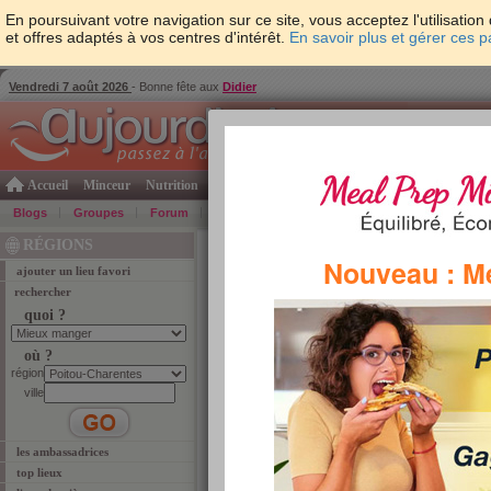
En poursuivant votre navigation sur ce site, vous acceptez l'utilisati
et offres adaptés à vos centres d'intérêt.
En savoir plus et gérer ces 
Vendredi 7 août 2026
- Bonne fête aux
Didier
Accueil
Minceur
Nutrition
Cuisine
Psycho & tests
Forme & santé
Gro
Blogs
Groupes
Forum
Guide
Photos
Bons Plans
Témoign
RÉGIONS
Bons Plans
-
Zone Grand-Ouest
Nouveau : M
ajouter un lieu favori
Près de Châtellerault
rechercher
Châtellerault
fait partie de la région
Poitou-Chare
quoi ?
favoris à Châtellerault.
où ?
Mieux manger
région
ville
les ambassadrices
top lieux