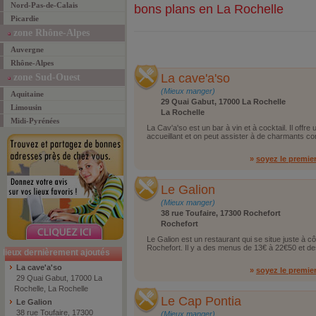
Nord-Pas-de-Calais
bons plans en La Rochelle
Picardie
zone Rhône-Alpes
Auvergne
Rhône-Alpes
La cave'a'so
zone Sud-Ouest
(Mieux manger)
Aquitaine
29 Quai Gabut, 17000 La Rochelle
Limousin
La Rochelle
Midi-Pyrénées
La Cav'a'so est un bar à vin et à cocktail. Il off
accueillant et on peut assister à de charmants co
»
soyez le premie
Le Galion
(Mieux manger)
38 rue Toufaire, 17300 Rochefort
Rochefort
Le Galion est un restaurant qui se situe juste à c
Rochefort. Il y a des menus de 13€ à 22€50 et des
lieux dernièrement ajoutés
La cave'a'so
»
soyez le premie
29 Quai Gabut, 17000 La
Rochelle, La Rochelle
Le Cap Pontia
Le Galion
38 rue Toufaire, 17300
(Mieux manger)