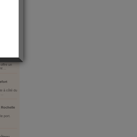
Rochelle
 offre un
t ...
efort
te à côté du
...
a Rochelle
le port.
château