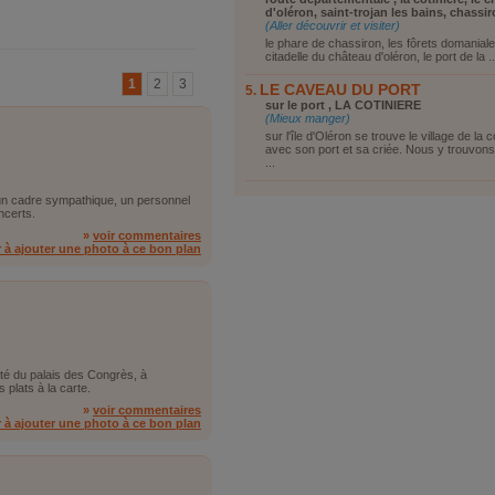
d'oléron, saint-trojan les bains, chassi
(Aller découvrir et visiter)
le phare de chassiron, les fôrets domaniales
citadelle du château d'oléron, le port de la ..
1
2
3
LE CAVEAU DU PORT
sur le port , LA COTINIERE
(Mieux manger)
sur l'île d'Oléron se trouve le village de la c
avec son port et sa criée. Nous y trouvon
...
re un cadre sympathique, un personnel
ncerts.
»
voir commentaires
r à ajouter une photo à ce bon plan
ôté du palais des Congrès, à
 plats à la carte.
»
voir commentaires
r à ajouter une photo à ce bon plan