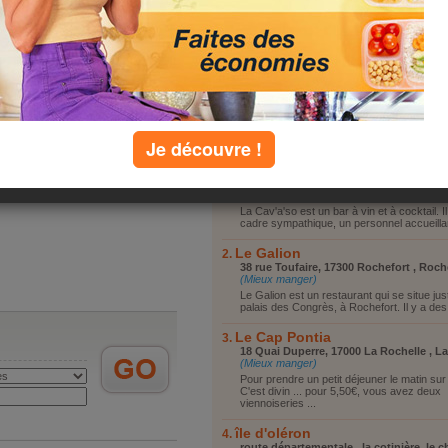
Vous reposer
Vous promener
Visiter le coin
Faire du shopping
Autre
top lieux
Je découvre !
La cave'a'so
29 Quai Gabut, 17000 La Rochelle , La 
(Mieux manger)
La Cav'a'so est un bar à vin et à cocktail. Il
cadre sympathique, un personnel accueillan
Le Galion
38 rue Toufaire, 17300 Rochefort , Roch
(Mieux manger)
Le Galion est un restaurant qui se situe jus
palais des Congrès, à Rochefort. Il y a des 
Le Cap Pontia
18 Quai Duperre, 17000 La Rochelle , L
(Mieux manger)
Pour prendre un petit déjeuner le matin sur 
C'est divin ... pour 5,50€, vous avez deux
viennoiseries ...
île d'oléron
route départementale , la cotinière, le 