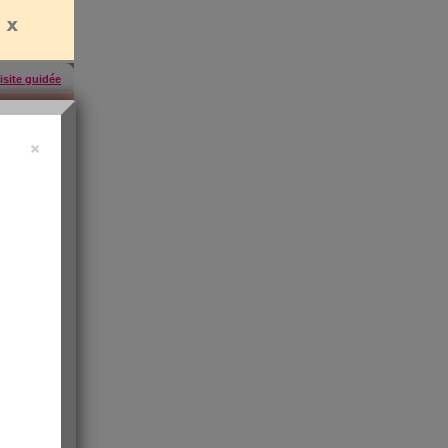
isite guidée
×
uide vidéo
 ?