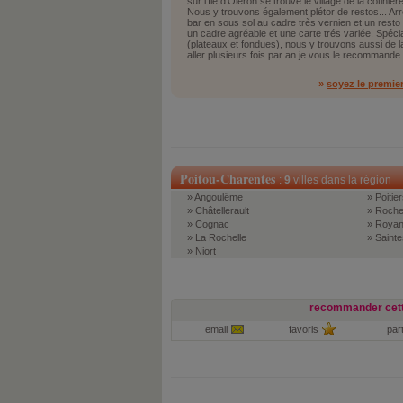
sur l'île d'Oléron se trouve le village de la cotiniè
Nous y trouvons également plétor de restos... Ar
bar en sous sol au cadre très vernien et un resto a
un cadre agréable et une carte trés variée. Spécia
(plateaux et fondues), nous y trouvons aussi de l
aller plusieurs fois par an je vous le recommande
»
soyez le premie
Poitou-Charentes
:
9
villes dans la région
» Angoulême
» Poitier
» Châtellerault
» Roche
» Cognac
» Roya
» La Rochelle
» Sainte
» Niort
recommander cett
email
favoris
par