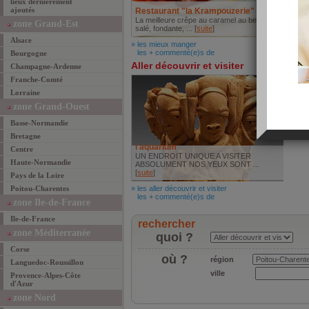
lieux dernièrement
ajoutés
Restaurant "la Krampouzerie"
La meilleure crêpe au caramel au beurre
zone Grand-Est
salé, fondante, ... [
suite
]
Alsace
» les mieux manger
les + commenté(e)s de
Bourgogne
Aller découvrir et visiter
Champagne-Ardenne
Franche-Comté
Lorraine
zone Grand-Ouest
Basse-Normandie
Bretagne
l aquarium
Centre
UN ENDROIT UNIQUE A VISITER
Haute-Normandie
ABSOLUMENT NOS YEUX SONT ...
[
suite
]
Pays de la Loire
Poitou-Charentes
» les aller découvrir et visiter
les + commenté(e)s de
zone Ile-de-France
Ile-de-France
rechercher
zone Méditerranée
quoi ?
Corse
où ?
région
Languedoc-Roussillon
ville
Provence-Alpes-Côte
d'Azur
zone Nord