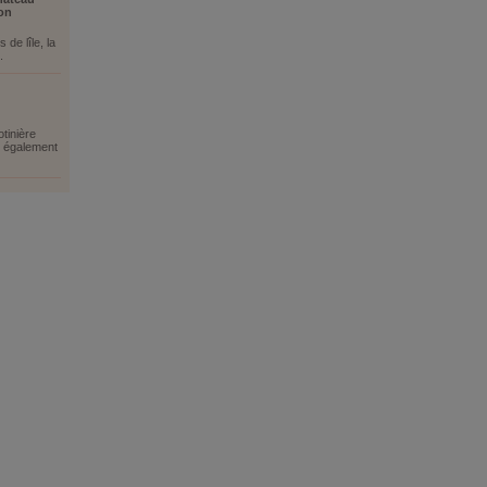
ron
 de lîle, la
.
otinière
s également