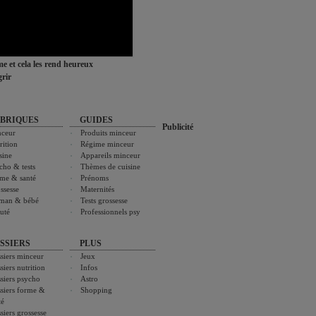
ime et cela les rend heureux
rir
BRIQUES
GUIDES
Publicité
ceur
Produits minceur
rition
Régime minceur
sine
Appareils minceur
cho & tests
Thèmes de cuisine
me & santé
Prénoms
ssesse
Maternités
man & bébé
Tests grossesse
uté
Professionnels psy
SSIERS
PLUS
siers minceur
Jeux
siers nutrition
Infos
siers psycho
Astro
siers forme &
Shopping
té
siers grossesse