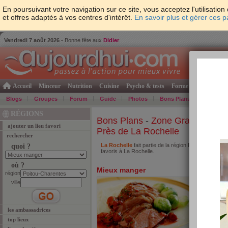
En poursuivant votre navigation sur ce site, vous acceptez l'utilisati
et offres adaptés à vos centres d'intérêt.
En savoir plus et gérer ces 
Vendredi 7 août 2026
- Bonne fête aux
Didier
Accueil
Minceur
Nutrition
Cuisine
Psycho & tests
Forme & santé
Gro
Blogs
Groupes
Forum
Guide
Photos
Bons Plans
Témoign
RÉGIONS
Bons Plans
-
Zone Grand-Ouest
ajouter un lieu favori
Près de La Rochelle
rechercher
La Rochelle
fait partie de la région
Poitou-Charen
quoi ?
favoris à La Rochelle.
où ?
Mieux manger
région
ville
les ambassadrices
top lieux