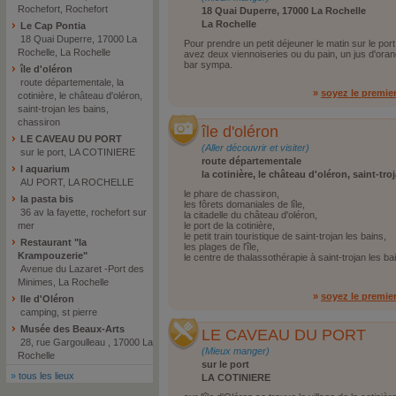
Rochefort, Rochefort
18 Quai Duperre, 17000 La Rochelle
La Rochelle
Le Cap Pontia
18 Quai Duperre, 17000 La
Pour prendre un petit déjeuner le matin sur le port.
Rochelle, La Rochelle
avez deux viennoiseries ou du pain, un jus d'or
bar sympa.
île d'oléron
route départementale, la
»
soyez le premie
cotinière, le château d'oléron,
saint-trojan les bains,
chassiron
île d'oléron
LE CAVEAU DU PORT
(Aller découvrir et visiter)
sur le port, LA COTINIERE
route départementale
l aquarium
la cotinière, le château d'oléron, saint-tro
AU PORT, LA ROCHELLE
le phare de chassiron,
la pasta bis
les fôrets domaniales de lîle,
36 av la fayette, rochefort sur
la citadelle du château d'oléron,
mer
le port de la cotinière,
le petit train touristique de saint-trojan les bains,
Restaurant "la
les plages de l'île,
Krampouzerie"
le centre de thalassothérapie à saint-trojan les ba
Avenue du Lazaret -Port des
Minimes, La Rochelle
»
soyez le premie
Ile d'Oléron
camping, st pierre
Musée des Beaux-Arts
LE CAVEAU DU PORT
28, rue Gargoulleau , 17000 La
(Mieux manger)
Rochelle
sur le port
»
tous les lieux
LA COTINIERE