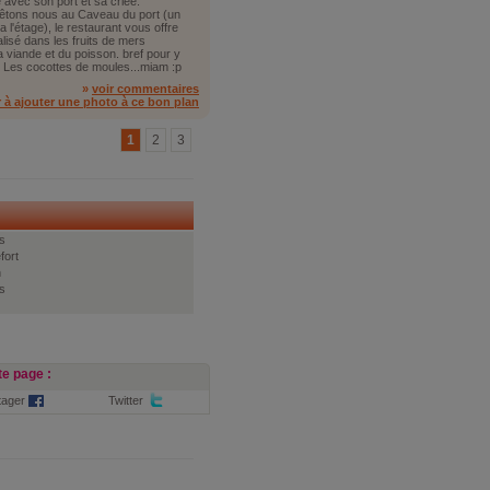
re avec son port et sa criée.
rêtons nous au Caveau du port (un
 l'étage), le restaurant vous offre
lisé dans les fruits de mers
a viande et du poisson. bref pour y
. Les cocottes de moules...miam :p
»
voir commentaires
r à ajouter une photo à ce bon plan
1
2
3
s
fort
n
s
e page :
tager
Twitter