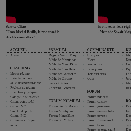
Service Client
ils ont réussi leur rég
"Jean-Michel Berille, le responsable
- Méthode Savoir Maig
des télé-conseillers."
ACCUEIL
PREMIUM
COMMUNAUTÉ
RU
Accueil
Régime Savoir Maigrir
Groupes
Min
Méthode Montignac
Blogs
Nut
Méthode MentalSlim
Rencontres
Cui
COACHING
Méthode Slim Data
Bons plans
Psy
Menus régime
Méthodes Naturelles
Témoignages
For
Liste de courses
Méthode Chrono-
Quiz
Gro
Suivi des mensurations
Géno-Nutrition
Ma
Réglette de régime
Coaching Grossesse
Bea
FORUM
Exercices physiques
Compteur de calories
Forum minceur
FORUM PREMIUM
DO
Calcul poids idéal
Forum cuisine
Calcul IMC
Forum Savoir Maigrir
Forum grossesse
Dos
Courbe de poids
Forum Montignac
Forum maman bébé
Dos
Calcul IMG
Forum MentalSlim
Forum psycho
Dos
Grossesse mois par
Forum SLIM data
Forum forme santé
Dos
mois
Forum beauté
san
Forum communauté
Dos