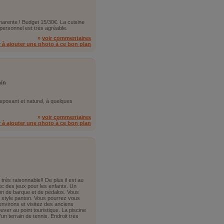
harente ! Budget 15/30€. La cuisine
e personnel est très agréable.
»
voir commentaires
r à ajouter une photo à ce bon plan
nin
eposant et naturel, à quelques
»
voir commentaires
r à ajouter une photo à ce bon plan
rès raisonnable!! De plus il est au
vec des jeux pour les enfants. Un
ion de barque et de pédalos. Vous
 style panton. Vous pourrez vous
nvirons et visitez des anciens
uver au point touristique. La piscine
un terrain de tennis. Endroit très