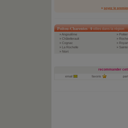
»
soyez le premie
Poitou-Charentes
:
9
villes dans la région
» Angoulême
» Poitier
» Châtellerault
» Roche
» Cognac
» Roya
» La Rochelle
» Sainte
» Niort
recommander cett
email
favoris
par