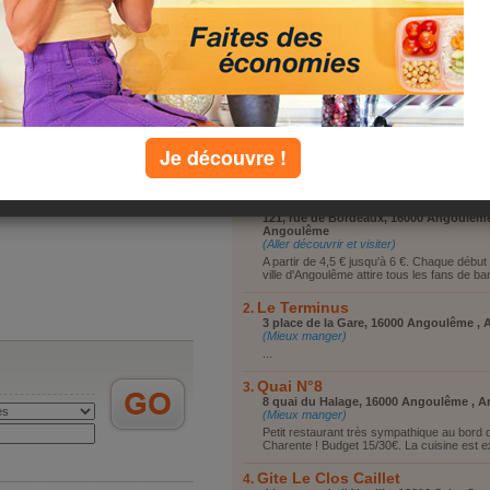
Vous reposer
Le Clos Caillet
Vous promener
ant gîte à partir 290€ par semaine.
Visiter le coin
 reposant ... [
suite
]
Faire du shopping
se loger en vacances
Autre
 commenté(e)s de
Je découvre !
top lieux
Cité Internationale de la Bande
Dessinée et de l'Image
121, rue de Bordeaux, 16000 Angoulême
Angoulême
(Aller découvrir et visiter)
A partir de 4,5 € jusqu'à 6 €. Chaque début 
ville d'Angoulême attire tous les fans de ba
Le Terminus
3 place de la Gare, 16000 Angoulême ,
(Mieux manger)
...
Quai N°8
8 quai du Halage, 16000 Angoulême , 
(Mieux manger)
Petit restaurant très sympathique au bord d
Charente ! Budget 15/30€. La cuisine est exc
Gite Le Clos Caillet