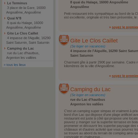
8 quai du Halage, 16000 Angoulême
Le Terminus
Angoulême
3 place de la Gare, 16000
Angoulême, Angoulême
Petit restaurant très sympathique au bord de la C
est excellente, originale et très bien présentée, l
Quai N°8
8 quai du Halage, 16000
»
soyez le premie
Angoulême, Angoulême
Gite Le Clos Caillet
4 impasse de l'Aiguille, 16290
Gite Le Clos Caillet
Saint Saturnin, Saint Saturnin
(Se loger en vacances)
Camping du Lac
4 impasse de l'Aiguille, 16290 Saint Satur
rue du Lac d'hautbus,
Saint Saturnin
Argenton les vallées
Charmant gîte à partir 290€ par semaine. Cadre r
»
tous les lieux
kilomètres de la ville d'Angoulême.
»
soyez le premie
Camping du Lac
(Se loger en vacances)
rue du Lac d'hautbus
Argenton les vallées
C'est un camping super simpas et vraiment à prix t
bord d'un Lac qui dispose d'une plage artificiel a
restaurant est juste à côté qui propose une locat
pouvez y manger sur la superbe terrasse en bois
promener et découvrir les superbe paysage des e
châteaux et d'autres activité que vous pourrez tro
se trouve au abord du terrain de comping ainsi qu'
conviviale et chaleureux...