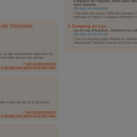
4 impasse de l'Aiguille, 16290 Saint Satu
Saint Saturnin
(Se loger en vacances)
Charmant gîte à partir 290€ par semaine. 
reposant et naturel, à quelques kilomètres de 
Bande Dessinée
Camping du Lac
rue du Lac d'hautbus , Argenton les val
(Se loger en vacances)
C'est un camping super simpas et vraiment 
raisonnable!! De plus il est au bord d'un Lac
, la ville d'Angoulême attire tous les
rencontre de tous les genres.
»
voir commentaires
r à ajouter une photo à ce bon plan
e et bien fait (de 15 à 30 euros).
»
voir commentaires
r à ajouter une photo à ce bon plan