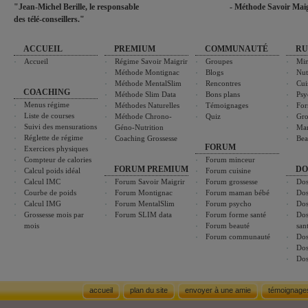
"Jean-Michel Berille, le responsable
- Méthode Savoir Maig
des télé-conseillers."
ACCUEIL
PREMIUM
COMMUNAUTÉ
RU
Accueil
Régime Savoir Maigrir
Groupes
Min
Méthode Montignac
Blogs
Nut
Méthode MentalSlim
Rencontres
Cui
COACHING
Méthode Slim Data
Bons plans
Psy
Menus régime
Méthodes Naturelles
Témoignages
For
Liste de courses
Méthode Chrono-
Quiz
Gro
Suivi des mensurations
Géno-Nutrition
Ma
Réglette de régime
Coaching Grossesse
Bea
FORUM
Exercices physiques
Compteur de calories
Forum minceur
FORUM PREMIUM
DO
Calcul poids idéal
Forum cuisine
Calcul IMC
Forum Savoir Maigrir
Forum grossesse
Dos
Courbe de poids
Forum Montignac
Forum maman bébé
Dos
Calcul IMG
Forum MentalSlim
Forum psycho
Dos
Grossesse mois par
Forum SLIM data
Forum forme santé
Dos
mois
Forum beauté
san
Forum communauté
Dos
Dos
Dos
accueil
plan du site
envoyer à une amie
témoignage