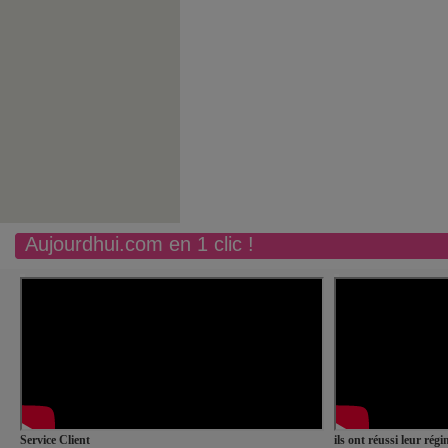
Aujourdhui.com en 1 clic !
Service Client
ils ont réussi leur rég