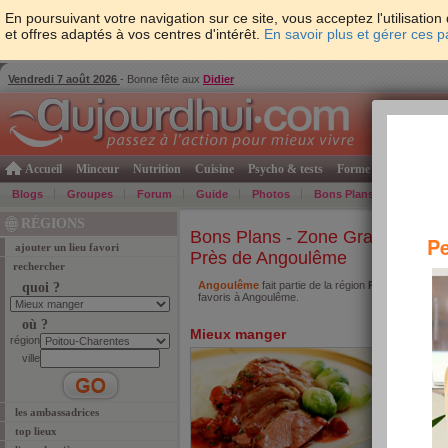
En poursuivant votre navigation sur ce site, vous acceptez l'utilisati
et offres adaptés à vos centres d'intérêt.
En savoir plus et gérer ces 
Vendredi 7 août 2026
- Bonne fête aux
Didier
Accueil
Minceur
Nutrition
Cuisine
Psycho & tests
Forme & santé
Gro
Blogs
Groupes
Forum
Guide
Photos
Bons Plans
Témoign
RÉGIONS
Bons Plans
-
Zone Grand-Ouest
Pe
ajouter un lieu favori
Près de Angoulême
rechercher
Angoulême
fait partie de la région
Poitou-Charen
quoi ?
favoris à Angoulême.
où ?
Mieux manger
Se l
région
ville
les ambassadrices
top lieux