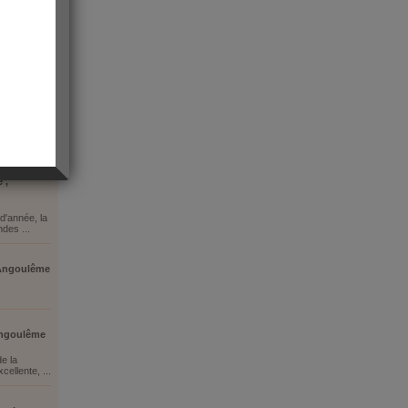
 ,
d'année, la
ndes ...
 Angoulême
Angoulême
e la
ellente, ...