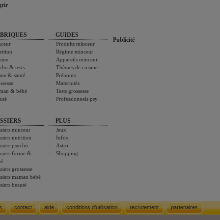
rir
BRIQUES
GUIDES
Publicité
ceur
Produits minceur
rition
Régime minceur
sine
Appareils minceur
cho & tests
Thèmes de cuisine
me & santé
Prénoms
ssesse
Maternités
man & bébé
Tests grossesse
uté
Professionnels psy
SSIERS
PLUS
siers minceur
Jeux
siers nutrition
Infos
siers psycho
Astro
siers forme &
Shopping
té
siers grossesse
siers maman bébé
siers beauté
s
contact
aide
conditions d'utilisation
recrutement
partenaires