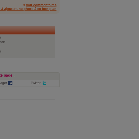
»
voir commentaires
r à ajouter une photo à ce bon plan
s
fort
n
s
e page :
tager
Twitter