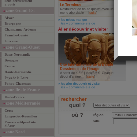
lieux dernièrement
ajoutés
Le Terminus
Gite 
Restaurant de haute qualité avec un
Charm
zone Grand-Est
menu abordable ... [
suite
]
Cadre
Alsace
» les mieux manger
» les 
les + commenté(e)s de
les +
Bourgogne
Aller découvrir et visiter
Champagne-Ardenne
Franche-Comté
Lorraine
zone Grand-Ouest
Basse-Normandie
Bretagne
Cité Internationale de la Bande
Centre
Dessinée et de l'Image
Haute-Normandie
A partir de 4,5 € jusqu'à 6 €. Chaque
début d'année, ... [
suite
]
Pays de la Loire
Poitou-Charentes
» les aller découvrir et visiter
les + commenté(e)s de
zone Ile-de-France
Ile-de-France
rechercher
zone Méditerranée
quoi ?
Corse
où ?
région
Languedoc-Roussillon
ville
Provence-Alpes-Côte
d'Azur
zone Nord