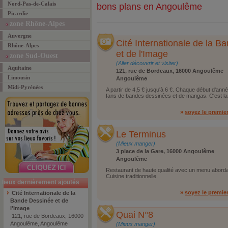
Nord-Pas-de-Calais
bons plans en Angoulême
Picardie
zone Rhône-Alpes
Auvergne
Cité Internationale de la 
Rhône-Alpes
et de l'Image
zone Sud-Ouest
(Aller découvrir et visiter)
Aquitaine
121, rue de Bordeaux, 16000 Angoulême
Limousin
Angoulême
Midi-Pyrénées
A partir de 4,5 € jusqu'à 6 €. Chaque début d'année
fans de bandes dessinées et de mangas. C'est la 
»
soyez le premie
Le Terminus
(Mieux manger)
3 place de la Gare, 16000 Angoulême
Angoulême
Restaurant de haute qualité avec un menu abordabl
Cuisine traditionnelle.
lieux dernièrement ajoutés
»
soyez le premie
Cité Internationale de la
Bande Dessinée et de
l'Image
Quai N°8
121, rue de Bordeaux, 16000
Angoulême, Angoulême
(Mieux manger)