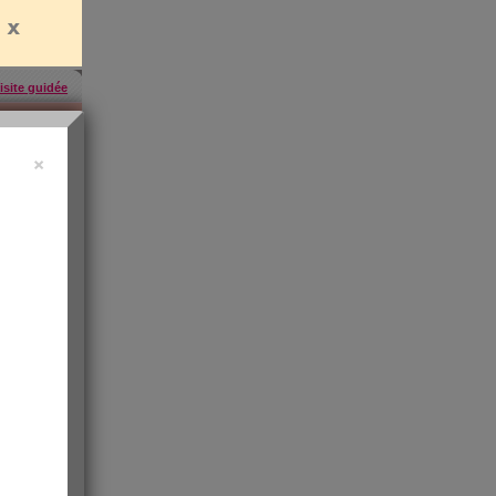
isite guidée
×
uide vidéo
 ?