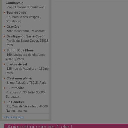
Courbevoie
Place Charras, Courbevoie
Tour de Jade
57, Avenue des Vosges ,
Strasbourg
Gravière
zone industrielle, Reichstett
Basilique du Sacré Coeur
Parvis du Sacré Coeur, 75018
Paris
Sur un R de Flora
160, boulevard de charonne
75020 , Paris
L'arbre de sel
138, rue de Vaugirard - 15ème,
Paris
C'est mon plaisir
8, rue Falguière 75015, Paris
L'Entrecôte
4, cours du 30 Juillet 33000,
Bordeaux
Le Canotier
21, Quai de Versailles , 44000
Nantes , nantes
»
tous les lieux
Aujourdhui.com en 1 clic !