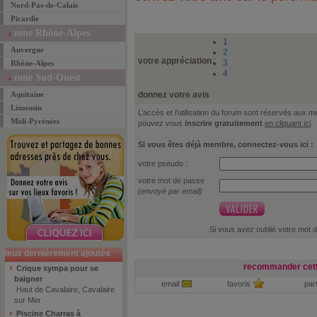
Nord-Pas-de-Calais
Picardie
zone Rhône-Alpes
1
Auvergne
2
votre appréciation
:
3
Rhône-Alpes
4
zone Sud-Ouest
Aquitaine
donnez votre avis
Limousin
L’accès et l’utilisation du forum sont réservés aux
Midi-Pyrénées
pouvez vous
inscrire gratuitement
en cliquant ici
.
Si vous êtes déjà membre, connectez-vous ici :
votre pseudo :
votre mot de passe
(envoyé par email)
Si vous avez oublié votre mot 
lieux dernièrement ajoutés
recommander cett
Crique sympa pour se
baigner
email
favoris
par
Haut de Cavalaire, Cavalaire
sur Mer
Piscine Charras à