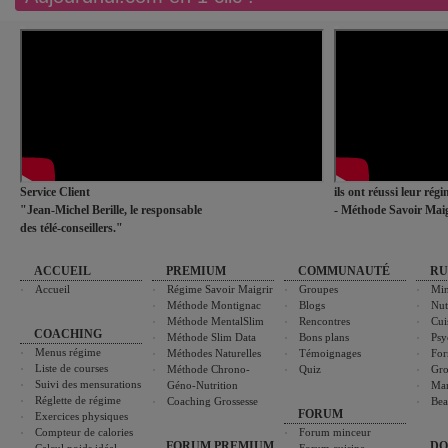
Service Client
ils ont réussi leur rég
"Jean-Michel Berille, le responsable
- Méthode Savoir Maig
des télé-conseillers."
ACCUEIL
PREMIUM
COMMUNAUTÉ
RU
Accueil
Régime Savoir Maigrir
Groupes
Min
Méthode Montignac
Blogs
Nut
Méthode MentalSlim
Rencontres
Cui
COACHING
Méthode Slim Data
Bons plans
Psy
Menus régime
Méthodes Naturelles
Témoignages
For
Liste de courses
Méthode Chrono-
Quiz
Gro
Suivi des mensurations
Géno-Nutrition
Ma
Réglette de régime
Coaching Grossesse
Bea
FORUM
Exercices physiques
Compteur de calories
Forum minceur
FORUM PREMIUM
DO