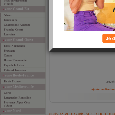
lieux dernièrement
ajoutés
zone Grand-Est
Alsace
Bourgogne
route 
Champagne-Ardenne
14130 
(Mieux
Franche-Comté
Lorraine
plat 
Je d
des t
zone Grand-Ouest
Basse-Normandie
Bretagne
Centre
Haute-Normandie
Pays de la Loire
Poitou-Charentes
zone Ile-de-France
Ile-de-France
ajouté 
zone Méditerranée
ajouter un lieu fav
Corse
Languedoc-Roussillon
Provence-Alpes-Côte
d'Azur
zone Nord
écrivez votre avis sur le pére ma