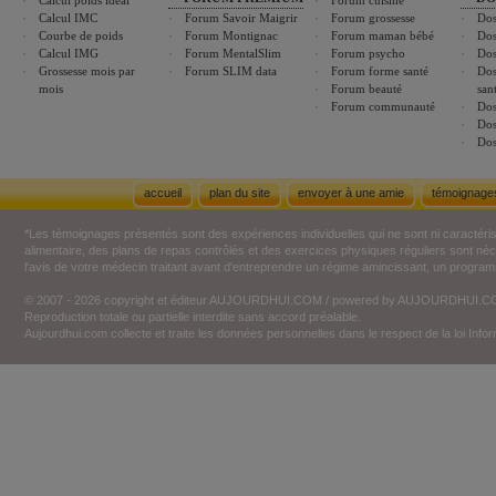
Calcul poids idéal
Forum cuisine
Calcul IMC
Forum Savoir Maigrir
Forum grossesse
Dos
Courbe de poids
Forum Montignac
Forum maman bébé
Dos
Calcul IMG
Forum MentalSlim
Forum psycho
Dos
Grossesse mois par
Forum SLIM data
Forum forme santé
Dos
mois
Forum beauté
san
Forum communauté
Dos
Dos
Dos
accueil
plan du site
envoyer à une amie
témoignage
*Les témoignages présentés sont des expériences individuelles qui ne sont ni caractéri
alimentaire, des plans de repas contrôlés et des exercices physiques réguliers sont n
l'avis de votre médecin traitant avant d'entreprendre un régime amincissant, un programm
© 2007 - 2026 copyright et éditeur AUJOURDHUI.COM / powered by AUJOURDHUI.
Reproduction totale ou partielle interdite sans accord préalable.
Aujourdhui.com collecte et traite les données personnelles dans le respect de la loi Inf