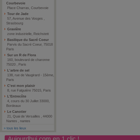
Courbevoie
Place Charras, Courbevoie
Tour de Jade
57, Avenue des Vosges ,
Strasbourg
Gravière
zone industrielle, Reichstett
Basilique du Sacré Coeur
Parvis du Sacré Coeur, 75018
Paris
Sur un R de Flora
160, boulevard de charonne
75020 , Paris
L'arbre de sel
138, rue de Vaugirard - 15ème,
Paris
C'est mon plaisir
8, rue Falguière 75015, Paris
L'Entrecôte
4, cours du 30 Juillet 33000,
Bordeaux
Le Canotier
21, Quai de Versailles , 44000
Nantes , nantes
»
tous les lieux
Aujourdhui.com en 1 clic !