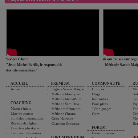
Service Client
ils ont réussi leur rég
"Jean-Michel Berille, le responsable
- Méthode Savoir Maig
des télé-conseillers."
ACCUEIL
PREMIUM
COMMUNAUTÉ
RU
Accueil
Régime Savoir Maigrir
Groupes
Min
Méthode Montignac
Blogs
Nut
Méthode MentalSlim
Rencontres
Cui
COACHING
Méthode Slim Data
Bons plans
Psy
Menus régime
Méthodes Naturelles
Témoignages
For
Liste de courses
Méthode Chrono-
Quiz
Gro
Suivi des mensurations
Géno-Nutrition
Ma
Réglette de régime
Coaching Grossesse
Bea
FORUM
Exercices physiques
Compteur de calories
Forum minceur
FORUM PREMIUM
DO