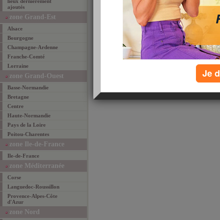
lieux dernièrement
ajoutés
email
favoris
par
zone Grand-Est
Alsace
Bourgogne
Champagne-Ardenne
Franche-Comté
Lorraine
Je d
zone Grand-Ouest
Basse-Normandie
Bretagne
Centre
Haute-Normandie
Pays de la Loire
Poitou-Charentes
zone Ile-de-France
Ile-de-France
zone Méditerranée
Corse
Languedoc-Roussillon
Provence-Alpes-Côte
d'Azur
zone Nord