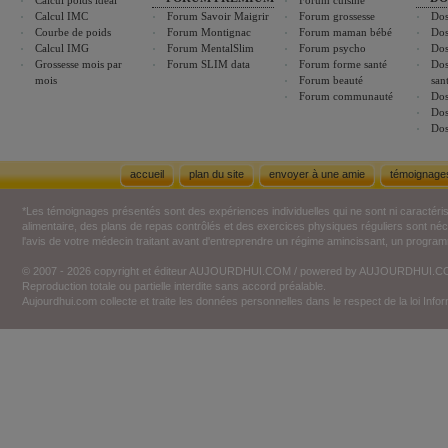
Calcul poids idéal
Forum cuisine
Calcul IMC
Forum Savoir Maigrir
Forum grossesse
Dos
Courbe de poids
Forum Montignac
Forum maman bébé
Dos
Calcul IMG
Forum MentalSlim
Forum psycho
Dos
Grossesse mois par
Forum SLIM data
Forum forme santé
Dos
mois
Forum beauté
san
Forum communauté
Dos
Dos
Dos
accueil
plan du site
envoyer à une amie
témoignage
*Les témoignages présentés sont des expériences individuelles qui ne sont ni caractéri
alimentaire, des plans de repas contrôlés et des exercices physiques réguliers sont n
l'avis de votre médecin traitant avant d'entreprendre un régime amincissant, un programm
© 2007 - 2026 copyright et éditeur AUJOURDHUI.COM / powered by AUJOURDHUI.
Reproduction totale ou partielle interdite sans accord préalable.
Aujourdhui.com collecte et traite les données personnelles dans le respect de la loi Inf