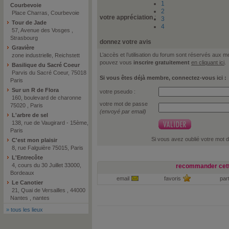
1
Courbevoie
2
Place Charras, Courbevoie
votre appréciation
:
3
Tour de Jade
4
57, Avenue des Vosges ,
Strasbourg
donnez votre avis
Gravière
L’accès et l’utilisation du forum sont réservés aux
zone industrielle, Reichstett
pouvez vous
inscrire gratuitement
en cliquant ici
.
Basilique du Sacré Coeur
Parvis du Sacré Coeur, 75018
Si vous êtes déjà membre, connectez-vous ici :
Paris
Sur un R de Flora
votre pseudo :
160, boulevard de charonne
votre mot de passe
75020 , Paris
(envoyé par email)
L'arbre de sel
138, rue de Vaugirard - 15ème,
Paris
Si vous avez oublié votre mot 
C'est mon plaisir
8, rue Falguière 75015, Paris
L'Entrecôte
4, cours du 30 Juillet 33000,
recommander cett
Bordeaux
email
favoris
par
Le Canotier
21, Quai de Versailles , 44000
Nantes , nantes
»
tous les lieux