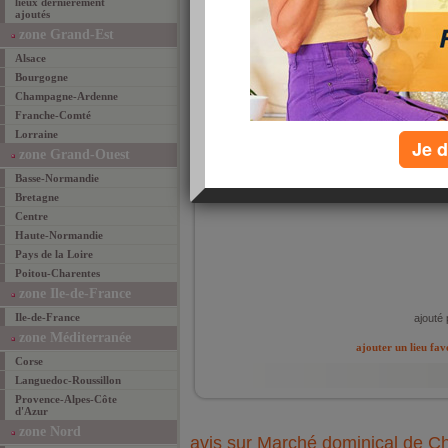
lieux dernièrement
ajoutés
zone Grand-Est
Alsace
Bourgogne
rue au
Champagne-Ardenne
Chalo
Chalo
Franche-Comté
(Mieux
Lorraine
Je d
Allez
zone Grand-Ouest
domin
trouv
Basse-Normandie
la ré
Bretagne
entre
Centre
Haute-Normandie
Pays de la Loire
Poitou-Charentes
zone Ile-de-France
Ile-de-France
ajouté 
zone Méditerranée
ajouter un lieu fav
Corse
Languedoc-Roussillon
Provence-Alpes-Côte
d'Azur
zone Nord
avis sur Marché dominical de C