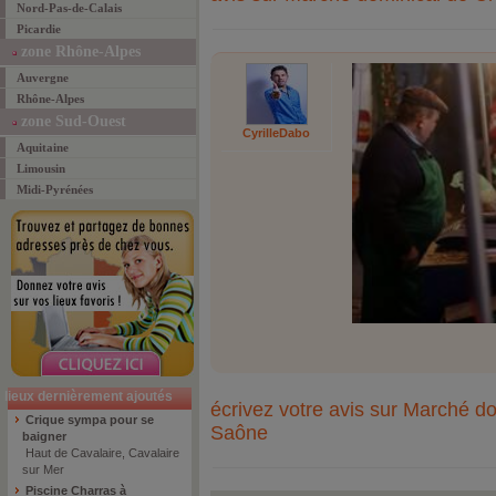
Nord-Pas-de-Calais
Picardie
zone Rhône-Alpes
Auvergne
Rhône-Alpes
zone Sud-Ouest
CyrilleDabo
Aquitaine
Limousin
Midi-Pyrénées
lieux dernièrement ajoutés
écrivez votre avis sur Marché d
Crique sympa pour se
Saône
baigner
Haut de Cavalaire, Cavalaire
sur Mer
Piscine Charras à