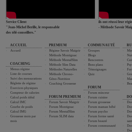
Service Client
ils ont réussi leur rég
"Jean-Michel Berille, le responsable
- Méthode Savoir Maig
des télé-conseillers."
ACCUEIL
PREMIUM
COMMUNAUTÉ
RU
Accueil
Régime Savoir Maigrir
Groupes
Min
Méthode Montignac
Blogs
Nut
Méthode MentalSlim
Rencontres
Cui
COACHING
Méthode Slim Data
Bons plans
Psy
Menus régime
Méthodes Naturelles
Témoignages
For
Liste de courses
Méthode Chrono-
Quiz
Gro
Suivi des mensurations
Géno-Nutrition
Ma
Réglette de régime
Coaching Grossesse
Bea
FORUM
Exercices physiques
Compteur de calories
Forum minceur
FORUM PREMIUM
DO
Calcul poids idéal
Forum cuisine
Calcul IMC
Forum Savoir Maigrir
Forum grossesse
Dos
Courbe de poids
Forum Montignac
Forum maman bébé
Dos
Calcul IMG
Forum MentalSlim
Forum psycho
Dos
Grossesse mois par
Forum SLIM data
Forum forme santé
Dos
mois
Forum beauté
san
Forum communauté
Dos
Dos