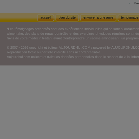
Dos
accueil
plan du site
envoyer à une amie
témoignage
*Les témoignages présentés sont des expériences individuelles qui ne sont ni caractéri
alimentaire, des plans de repas contrôlés et des exercices physiques réguliers sont n
l'avis de votre médecin traitant avant d'entreprendre un régime amincissant, un programm
© 2007 - 2026 copyright et éditeur AUJOURDHUI.COM / powered by AUJOURDHUI.
Reproduction totale ou partielle interdite sans accord préalable.
Aujourdhui.com collecte et traite les données personnelles dans le respect de la loi Inf