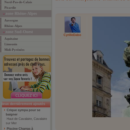
Nord-Pas-de-Calais
Picardie
zone Rhône-Alpes
Auvergne
Rhône-Alpes
zone Sud-Ouest
CyrilleDabo
Aquitaine
Limousin
Midi-Pyrénées
lieux dernièrement ajoutés
Crique sympa pour se
baigner
Haut de Cavalaire, Cavalaire
sur Mer
Piscine Charras à