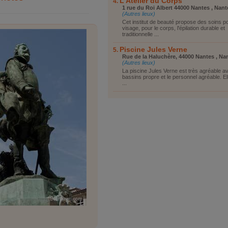
L'Atelier du Corps
1 rue du Roi Albert 44000 Nantes , Nant
(Autres lieux)
Cet institut de beauté propose des soins po
visage, pour le corps, l'épilation durable et
traditionnelle ...
Piscine Jules Verne
Rue de la Haluchère, 44000 Nantes , Na
(Autres lieux)
La piscine Jules Verne est très agréable a
bassins propre et le personnel agréable. E
...