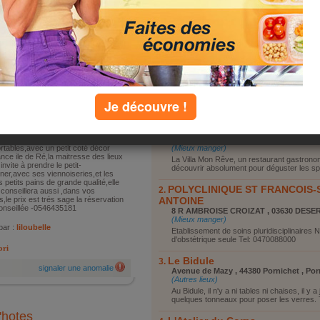
Vous reposer
Vous promener
»
ajouter une photo
Visiter le coin
Faire du shopping
Autre
 edmond grasset
la rochelle
ger en vacances)
proche du centre, accessible par le
top lieux
Je découvre !
u à pieds en traversant le
fique parc du centre de la rochelle
Villa mon rêve
 jolie maison,aux volets bleus
nce lilas,vous accueille ,les
Route des Bords de Loire - D751 - 4411
bres sont simples mais
Goulaine , nantes
rtables,avec un petit coté décor
(Mieux manger)
nce ile de Ré,la maitresse des lieux
La Villa Mon Rêve, un restaurant gastrono
invite à prendre le petit-
découvrir absolument pour déguster les spéc
ner,avec ses viennoiseries,et les
s petits pains de grande qualité,elle
POLYCLINIQUE ST FRANCOIS-
conseillera aussi ,dans vos
es,le prix est trés sage la réservation
ANTOINE
onseillée -0546435181
8 R AMBROISE CROIZAT , 03630 DESE
(Mieux manger)
par :
liloubelle
Etablissement de soins pluridisciplinaires N
d'obstétrique seule Tel: 0470088000
ori
Le Bidule
signaler une anomalie
Avenue de Mazy , 44380 Pornichet , Por
(Autres lieux)
Au Bidule, il n'y a ni tables ni chaises, il y a
quelques tonneaux pour poser les verres. T
'hotes