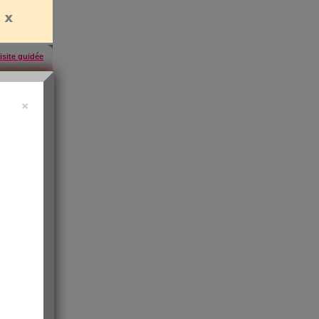
isite guidée
×
uide vidéo
 ?