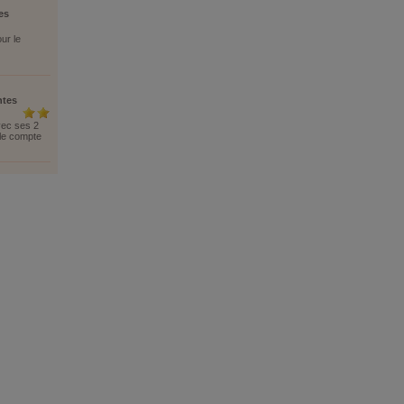
es
ur le
ntes
vec ses 2
lle compte