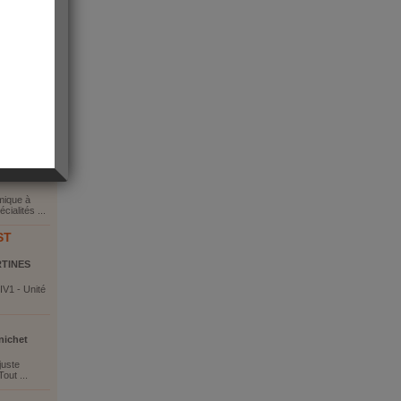
5 Basse
mique à
ialités ...
ST
RTINES
IV1 - Unité
nichet
 juste
out ...