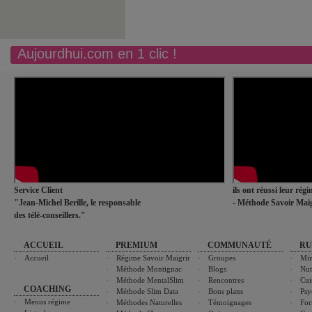
Aujourdhui.com en 1 clic !
Service Client
ils ont réussi leur rég
"Jean-Michel Berille, le responsable
- Méthode Savoir Maig
des télé-conseillers."
ACCUEIL
PREMIUM
COMMUNAUTÉ
RU
Accueil
Régime Savoir Maigrir
Groupes
Min
Méthode Montignac
Blogs
Nut
Méthode MentalSlim
Rencontres
Cui
COACHING
Méthode Slim Data
Bons plans
Psy
Menus régime
Méthodes Naturelles
Témoignages
For