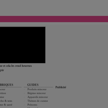
ime et cela les rend heureux
rir
BRIQUES
GUIDES
Publicité
ceur
Produits minceur
rition
Régime minceur
sine
Appareils minceur
cho & tests
Thèmes de cuisine
me & santé
Prénoms