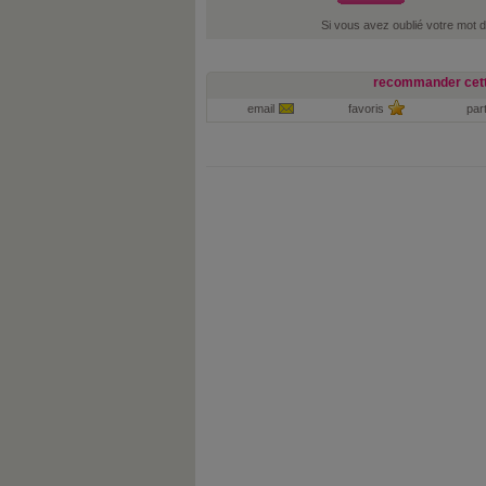
Si vous avez oublié votre mot 
recommander cett
email
favoris
par