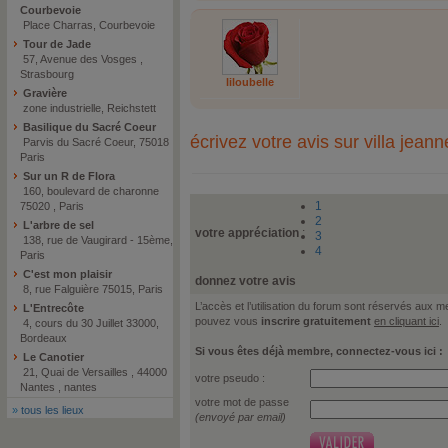
Courbevoie
Place Charras, Courbevoie
Tour de Jade
57, Avenue des Vosges ,
Strasbourg
liloubelle
Gravière
zone industrielle, Reichstett
Basilique du Sacré Coeur
écrivez votre avis sur villa jea
Parvis du Sacré Coeur, 75018
Paris
Sur un R de Flora
160, boulevard de charonne
1
75020 , Paris
2
L'arbre de sel
votre appréciation
:
3
138, rue de Vaugirard - 15ème,
4
Paris
C'est mon plaisir
donnez votre avis
8, rue Falguière 75015, Paris
L’accès et l’utilisation du forum sont réservés aux
L'Entrecôte
pouvez vous
inscrire gratuitement
en cliquant ici
.
4, cours du 30 Juillet 33000,
Bordeaux
Si vous êtes déjà membre, connectez-vous ici :
Le Canotier
21, Quai de Versailles , 44000
votre pseudo :
Nantes , nantes
votre mot de passe
»
tous les lieux
(envoyé par email)