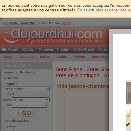
En poursuivant votre navigation sur ce site, vous acceptez l'utilisati
et offres adaptés à vos centres d'intérêt.
En savoir plus et gérer ces 
Dimanche 9 août 2026
- Bonne fête aux
Didier
Accueil
Minceur
Nutrition
Cuisine
Psycho & tests
Forme & santé
Gro
Blogs
Groupes
Forum
Guide
Photos
Bons Plans
Témoign
RÉGIONS
Bons Plans
-
Zone Grand-Ouest
ajouter un lieu favori
Près de Montluçon
-
Se loger e
rechercher
quoi ?
villa jeanne-chambres d'hote
où ?
région
ville
les ambassadrices
top lieux