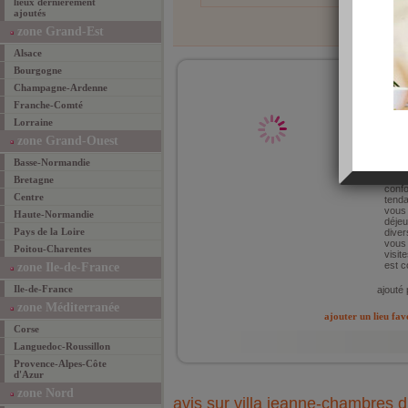
lieux dernièrement
ajoutés
zone Grand-Est
Alsace
Bourgogne
97 av
Champagne-Ardenne
17000 
(Se lo
Franche-Comté
Lorraine
trés 
bus o
zone Grand-Ouest
magni
cette
Basse-Normandie
tenda
cham
Bretagne
confo
Centre
tenda
vous 
Haute-Normandie
déjeu
Pays de la Loire
diver
vous 
Poitou-Charentes
visit
est c
zone Ile-de-France
Ile-de-France
ajouté 
zone Méditerranée
ajouter un lieu fav
Corse
Languedoc-Roussillon
Provence-Alpes-Côte
d'Azur
zone Nord
avis sur villa jeanne-chambres d