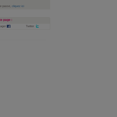
de passe,
cliquez ici
e page :
tager
Twitter